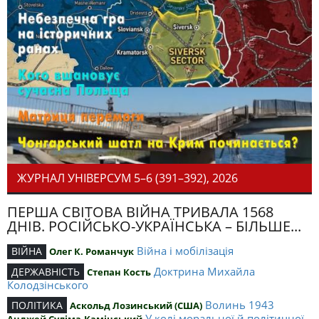
ЖУРНАЛ УНІВЕРСУМ 5–6 (391–392), 2026
ПЕРША СВІТОВА ВІЙНА ТРИВАЛА 1568
ДНІВ. РОСІЙСЬКО-УКРАЇНСЬКА – БІЛЬШЕ...
Війна і мобілізація
ВІЙНА
Олег К. Романчук
Доктрина Михайла
ДЕРЖАВНІСТЬ
Степан Кость
Колодзінського
Волинь 1943
ПОЛІТИКА
Аскольд Лозинський (США)
У колі моральної й політичної
Анджей Суліма-Камінський