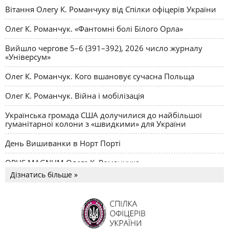
Вітання Олегу К. Романчуку від Спілки офіцерів України
Олег К. Романчук. «Фантомні болі Білого Орла»
Вийшло чергове 5–6 (391–392), 2026 число журналу
«Універсум»
Олег К. Романчук. Кого вшановує сучасна Польща
Олег К. Романчук. Війна і мобілізація
Українська громада США долучилися до найбільшої
гуманітарної колони з «швидкими» для України
День Вишиванки в Норт Порті
OPUS MAGNUM Олега К. Романчука
Дізнатись більше »