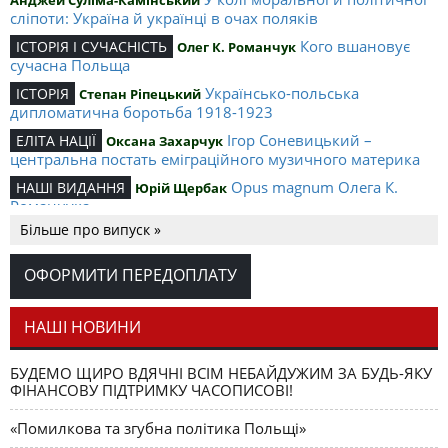
сліпоти: Україна й українці в очах поляків
Кого вшановує
ІСТОРІЯ І СУЧАСНІСТЬ
Олег К. Романчук
сучасна Польща
Українсько-польська
ІСТОРІЯ
Степан Ріпецький
дипломатична боротьба 1918-1923
Ігор Соневицький –
ЕЛІТА НАЦІЇ
Оксана Захарчук
центральна постать еміграційного музичного материка
Opus magnum Олега К.
НАШІ ВИДАННЯ
Юрій Щербак
Романчука
Більше про випуск »
Аналітичний центр Олега К.
РЕЦЕНЗІЇ
Петро Іванишин
Романчука
ОФОРМИТИ ПЕРЕДОПЛАТУ
Журавель і синиця
СЛОВО РЕДАКЦІЙНЕ
Олег К. Романчук
як уособлення української політстратегії й тактики
НАШІ НОВИНИ
БУДЕМО ЩИРО ВДЯЧНІ ВСІМ НЕБАЙДУЖИМ ЗА БУДЬ-ЯКУ
ФІНАНСОВУ ПІДТРИМКУ ЧАСОПИСОВІ!
«Помилкова та згубна політика Польщі»