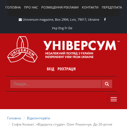
ГОЛОВНА
ПРО НАС
РОЗМІЩЕННЯ РЕКЛАМИ
КОНТАКТИ
ПЕРЕДПЛАТА
Universum magazine, Box 2994, Lviv, 79017, Ukraine
Укр
Eng
Fr
De
ВХІД
РЕЄСТРАЦІЯ
TOGGLE
NAVIG
Головна
Відеоінтерв’ю
Софія Кохмат. «Відкрита студія». Олег Романчук. До 20-річчя