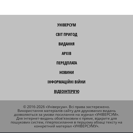
УНІВЕРСУМ
СВІТ ПРИГОД
ВИДАННЯ
АРХІВ
ПЕРЕДПЛАТА
НОВИНИ
ІНФОРМАЦІЙНІ ВІЙНИ
ВІДЕОІНТЕРВ'Ю
© 2016-2026 «Універсум». Всі права застережено.
Використання матеріалів сайту для друкованих видань
дозволяється за умови посилання на журнал «УНІВЕРСУМ».
Для інтернет-видань обов'язковим є пряме, відкрите для
пошукових систем, гіперпосилання в першому абзаці тексту на
конкретний матеріал «УНІВЕРСУМУ».