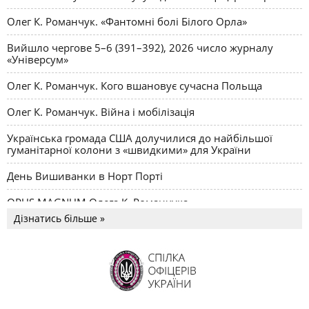
Олег К. Романчук. «Фантомні болі Білого Орла»
Вийшло чергове 5–6 (391–392), 2026 число журналу
«Універсум»
Олег К. Романчук. Кого вшановує сучасна Польща
Олег К. Романчук. Війна і мобілізація
Українська громада США долучилися до найбільшої
гуманітарної колони з «швидкими» для України
День Вишиванки в Норт Порті
OPUS MAGNUM Олега К. Романчука
Дізнатись більше »