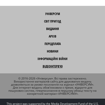
УНІВЕРСУМ
СВІТ ПРИГОД
ВИДАННЯ
АРХІВ
ПЕРЕДПЛАТА
НОВИНИ
ІНФОРМАЦІЙНІ ВІЙНИ
ВІДЕОІНТЕРВ'Ю
© 2016-2026 «Універсум». Всі права застережено.
Використання матеріалів сайту для друкованих видань
дозволяється за умови посилання на журнал «УНІВЕРСУМ».
Для інтернет-видань обов'язковим є пряме, відкрите для
пошукових систем, гіперпосилання в першому абзаці тексту на
конкретний матеріал «УНІВЕРСУМУ».
This project was supported by the Media Development Fund of the U.S.