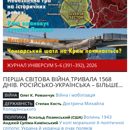
ЖУРНАЛ УНІВЕРСУМ 5–6 (391–392), 2026
ПЕРША СВІТОВА ВІЙНА ТРИВАЛА 1568
ДНІВ. РОСІЙСЬКО-УКРАЇНСЬКА – БІЛЬШЕ...
Війна і мобілізація
ВІЙНА
Олег К. Романчук
Доктрина Михайла
ДЕРЖАВНІСТЬ
Степан Кость
Колодзінського
Волинь 1943
ПОЛІТИКА
Аскольд Лозинський (США)
У колі моральної й політичної
Анджей Суліма-Камінський
сліпоти: Україна й українці в очах поляків