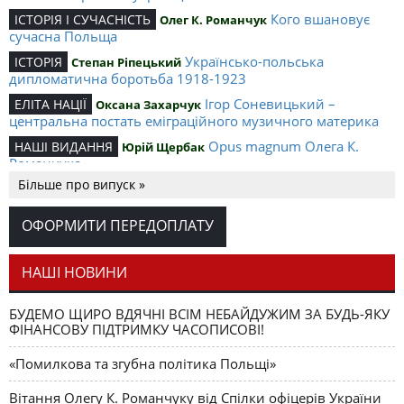
Кого вшановує
ІСТОРІЯ І СУЧАСНІСТЬ
Олег К. Романчук
сучасна Польща
Українсько-польська
ІСТОРІЯ
Степан Ріпецький
дипломатична боротьба 1918-1923
Ігор Соневицький –
ЕЛІТА НАЦІЇ
Оксана Захарчук
центральна постать еміграційного музичного материка
Opus magnum Олега К.
НАШІ ВИДАННЯ
Юрій Щербак
Романчука
Більше про випуск »
Аналітичний центр Олега К.
РЕЦЕНЗІЇ
Петро Іванишин
Романчука
ОФОРМИТИ ПЕРЕДОПЛАТУ
Журавель і синиця
СЛОВО РЕДАКЦІЙНЕ
Олег К. Романчук
як уособлення української політстратегії й тактики
НАШІ НОВИНИ
БУДЕМО ЩИРО ВДЯЧНІ ВСІМ НЕБАЙДУЖИМ ЗА БУДЬ-ЯКУ
ФІНАНСОВУ ПІДТРИМКУ ЧАСОПИСОВІ!
«Помилкова та згубна політика Польщі»
Вітання Олегу К. Романчуку від Спілки офіцерів України