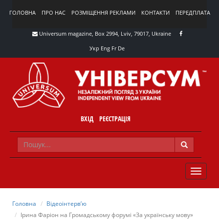
ГОЛОВНА
ПРО НАС
РОЗМІЩЕННЯ РЕКЛАМИ
КОНТАКТИ
ПЕРЕДПЛАТА
Universum magazine, Box 2994, Lviv, 79017, Ukraine
Укр
Eng
Fr
De
ВХІД
РЕЄСТРАЦІЯ
TOGGLE
NAVIG
Головна
Відеоінтерв’ю
Ірина Фаріон на Громадському форумі «За українську мову»