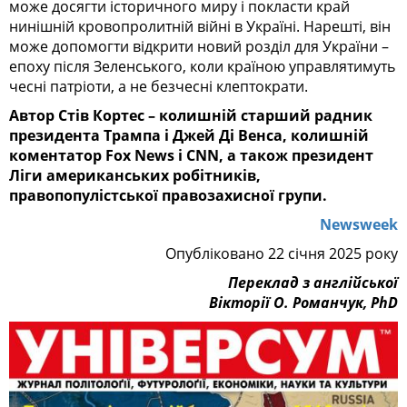
може досягти історичного миру і покласти край
нинішній кровопролитній війні в Україні. Нарешті, він
може допомогти відкрити новий розділ для України –
епоху після Зеленського, коли країною управлятимуть
чесні патріоти, а не безчесні клептократи.
Автор Стів Кортес – колишній старший радник
президента Трампа і Джей Ді Венса, колишній
коментатор Fox News і CNN, а також президент
Ліги американських робітників,
правопопулістської правозахисної групи.
Newsweek
Опубліковано 22 січня 2025 року
Переклад з англійської
Вікторії О. Романчук, PhD