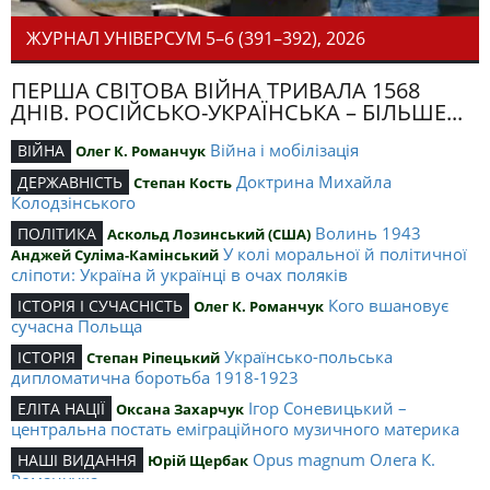
ЖУРНАЛ УНІВЕРСУМ 5–6 (391–392), 2026
ПЕРША СВІТОВА ВІЙНА ТРИВАЛА 1568
ДНІВ. РОСІЙСЬКО-УКРАЇНСЬКА – БІЛЬШЕ...
Війна і мобілізація
ВІЙНА
Олег К. Романчук
Доктрина Михайла
ДЕРЖАВНІСТЬ
Степан Кость
Колодзінського
Волинь 1943
ПОЛІТИКА
Аскольд Лозинський (США)
У колі моральної й політичної
Анджей Суліма-Камінський
сліпоти: Україна й українці в очах поляків
Кого вшановує
ІСТОРІЯ І СУЧАСНІСТЬ
Олег К. Романчук
сучасна Польща
Українсько-польська
ІСТОРІЯ
Степан Ріпецький
дипломатична боротьба 1918-1923
Ігор Соневицький –
ЕЛІТА НАЦІЇ
Оксана Захарчук
центральна постать еміграційного музичного материка
Opus magnum Олега К.
НАШІ ВИДАННЯ
Юрій Щербак
Романчука