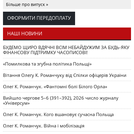
Більше про випуск »
Аналітичний центр Олега К.
РЕЦЕНЗІЇ
Петро Іванишин
Романчука
ОФОРМИТИ ПЕРЕДОПЛАТУ
Журавель і синиця
СЛОВО РЕДАКЦІЙНЕ
Олег К. Романчук
як уособлення української політстратегії й тактики
НАШІ НОВИНИ
БУДЕМО ЩИРО ВДЯЧНІ ВСІМ НЕБАЙДУЖИМ ЗА БУДЬ-ЯКУ
ФІНАНСОВУ ПІДТРИМКУ ЧАСОПИСОВІ!
«Помилкова та згубна політика Польщі»
Вітання Олегу К. Романчуку від Спілки офіцерів України
Олег К. Романчук. «Фантомні болі Білого Орла»
Вийшло чергове 5–6 (391–392), 2026 число журналу
«Універсум»
Олег К. Романчук. Кого вшановує сучасна Польща
Олег К. Романчук. Війна і мобілізація