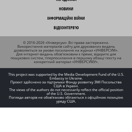
НОВИНИ
ІНФОРМАЦІЙНІ ВІЙНИ
ВІДЕОІНТЕРВ'Ю
© 2016-2026 «Універсум». Всі права застережено.
Використання матеріалів сайту для друкованих видань
дозволяється за умови посилання на журнал «УНІВЕРСУМ».
Для інтернет-видань обов'язковим є пряме, відкрите для
пошукових систем, гіперпосилання в першому абзаці тексту на
конкретний матеріал «УНІВЕРСУМУ».
This project was supported by the Media Development Fund of the U.S.
Embassy in Ukraine.
Проект здійснено за підтримки Фонду розвитку ЗМІ Посольства
США в Україні.
The views of the authors do not necessarily reflect the official position
of the U.S. Government.
Погляди авторів не обов’язково збігаються з офіційною позицією
уряду США.