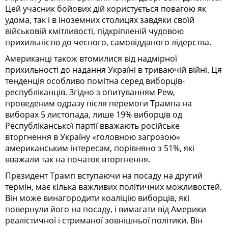
Цей учасник бойових дій користується повагою як
удома, так і в іноземних столицях завдяки своїй
військовій кмітливості, підкріпленій чудовою
прихильністю до чесного, самовідданого лідерства.
Американці також втомилися від надмірної
прихильності до надання Україні в триваючій війні. Ця
тенденція особливо помітна серед виборців-
республіканців. Згідно з опитуванням Pew,
проведеним одразу після перемоги Трампа на
виборах 5 листопада, лише 19% виборців од
Республіканської партії вважають російське
вторгнення в Україну «головною загрозою»
американським інтересам, порівняно з 51%, які
вважали так на початок вторгнення.
Президент Трамп вступаючи на посаду на другий
термін, має кілька важливих політичних можливостей.
Він може винагородити коаліцію виборців, які
повернули його на посаду, і вимагати від Америки
реалістичної і стриманої зовнішньої політики. Він