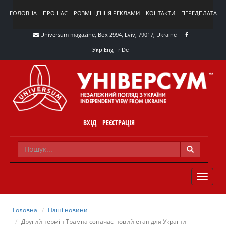
ГОЛОВНА
ПРО НАС
РОЗМІЩЕННЯ РЕКЛАМИ
КОНТАКТИ
ПЕРЕДПЛАТА
Universum magazine, Box 2994, Lviv, 79017, Ukraine
Укр
Eng
Fr
De
ВХІД
РЕЄСТРАЦІЯ
TOGGLE
NAVIG
Головна
Наші новини
Другий термін Трампа означає новий етап для України