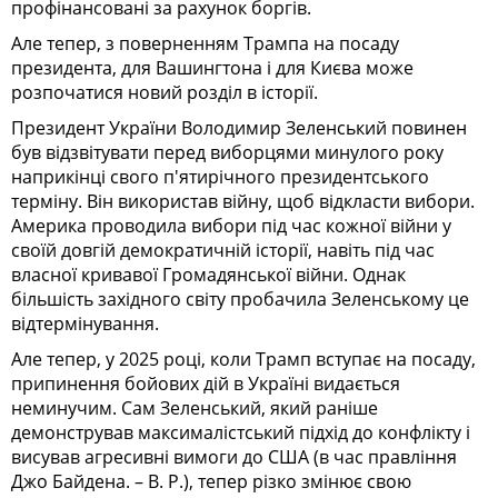
профінансовані за рахунок боргів.
Але тепер, з поверненням Трампа на посаду
президента, для Вашингтона і для Києва може
розпочатися новий розділ в історії.
Президент України Володимир Зеленський повинен
був відзвітувати перед виборцями минулого року
наприкінці свого п'ятирічного президентського
терміну. Він використав війну, щоб відкласти вибори.
Америка проводила вибори під час кожної війни у
своїй довгій демократичній історії, навіть під час
власної кривавої Громадянської війни. Однак
більшість західного світу пробачила Зеленському це
відтермінування.
Але тепер, у 2025 році, коли Трамп вступає на посаду,
припинення бойових дій в Україні видається
неминучим. Сам Зеленський, який раніше
демонстрував максималістський підхід до конфлікту і
висував агресивні вимоги до США (в час правління
Джо Байдена. – В. Р.), тепер різко змінює свою