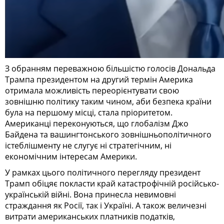
З обранням переважною більшістю голосів Дональда
Трампа президентом на другий термін Америка
отримала можливість переорієнтувати свою
зовнішню політику таким чином, аби безпека країни
була на першому місці, стала пріоритетом.
Американці переконуються, що глобалізм Джо
Байдена та вашингтонського зовнішньополітичного
істеблішменту не слугує ні стратегічним, ні
економічним інтересам Америки.
У рамках цього політичного перегляду президент
Трамп обіцяє покласти край катастрофічній російсько-
українській війні. Вона принесла невимовні
страждання як Росії, так і Україні. А також величезні
витрати американських платників податків,