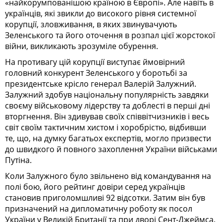
«найкорумпованішою країною в Європі». Але навіть в
українців, які звикли до високого рівня системної
корупції, зловживання, в яких звинувачують
Зеленського та його оточення в розпал цієї жорстокої
війни, викликають зрозуміле обурення.
На противагу цій корупції виступає ймовірний
головний конкурент Зеленського у боротьбі за
президентське крісло генерал Валерій Залужний.
Залужний здобув національну популярність завдяки
своєму військовому лідерству та доблесті в перші дні
вторгнення. Він здивував своїх співвітчизників і весь
світ своїм тактичним хистом і хоробрістю, відбивши
те, що, на думку багатьох експертів, могло призвести
до швидкого й повного захоплення України військами
Путіна.
Коли Залужного було звільнено від командування на
полі бою, його рейтинг довіри серед українців
становив приголомшливі 92 відсотки. Затим він був
призначений на дипломатичну роботу як посол
України у Великій Британії та при дворі Сент-Джеймса.