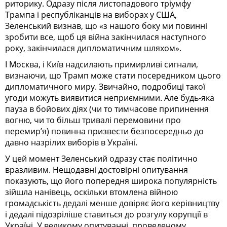
риторику. Одразу після листопадового тріумфу
Трампа і республіканців на виборах у США,
Зеленський визнав, що «з нашого боку ми повинні
зробити все, щоб ця війна закінчилася наступного
року, закінчилася дипломатичним шляхом».
І Москва, і Київ надсилають примирливі сигнали,
визнаючи, що Трамп може стати посередником цього
дипломатичного миру. Звичайно, подробиці такої
угоди можуть виявитися неприємними. Але будь-яка
пауза в бойових діях (чи то тимчасове припинення
вогню, чи то більш тривалі перемовини про
перемир’я) повинна призвести безпосередньо до
давно назрілих виборів в Україні.
У цей момент Зеленський одразу стає політично
вразливим. Нещодавні достовірні опитування
показують, що його попередня широка популярність
зійшла нанівець, оскільки втомлена війною
громадськість дедалі менше довіряє його керівництву
і дедалі підозріліше ставиться до розгулу корупції в
Україні. У великому опитуванні, проведеному