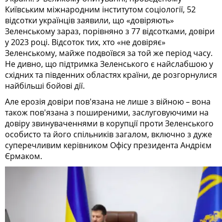
Київським міжнародним інститутом соціології, 52
відсотки українців заявили, що «довіряють»
Зеленському зараз, порівняно з 77 відсотками, довіри
у 2023 році. Відсоток тих, хто «не довіряє»
Зеленському, майже подвоївся за той же період часу.
Не дивно, що підтримка Зеленського є найслабшою у
східних та південних областях країни, де розгорнулися
найбільші бойові дії.
Але ерозія довіри пов'язана не лише з війною – вона
також пов'язана з поширеними, заслуговуючими на
довіру звинуваченнями в корупції проти Зеленського
особисто та його спільників загалом, включно з дуже
суперечливим керівником Офісу президента Андрієм
Єрмаком.