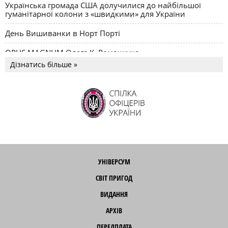
Українська громада США долучилися до найбільшої
гуманітарної колони з «швидкими» для України
День Вишиванки в Норт Порті
OPUS MAGNUM Олега К. Романчука
Дізнатись більше »
УНІВЕРСУМ
СВІТ ПРИГОД
ВИДАННЯ
АРХІВ
ПЕРЕДПЛАТА