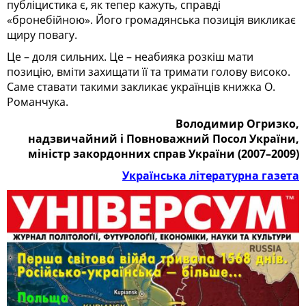
публіцистика є, як тепер кажуть, справді
«бронебійною». Його громадянська позиція викликає
щиру повагу.
Це – доля сильних. Це – неабияка розкіш мати
позицію, вміти захищати її та тримати голову високо.
Саме ставати такими закликає українців книжка О.
Романчука.
Володимир Огризко,
надзвичайний і Повноважний Посол України,
міністр закордонних справ України (2007–2009)
Українська літературна газета