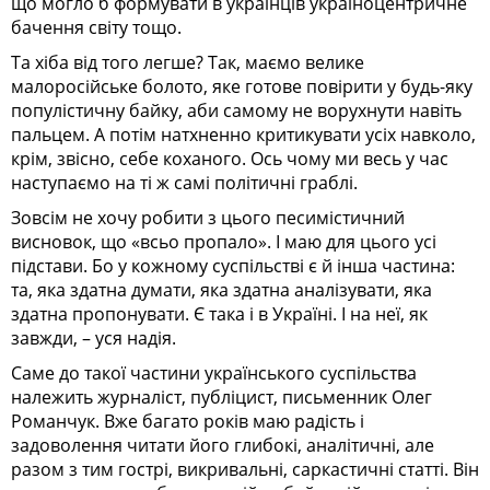
що могло б формувати в українців україноцентричне
бачення світу тощо.
Та хіба від того легше? Так, маємо велике
малоросійське болото, яке готове повірити у будь-яку
популістичну байку, аби самому не ворухнути навіть
пальцем. А потім натхненно критикувати усіх навколо,
крім, звісно, себе коханого. Ось чому ми весь у час
наступаємо на ті ж самі політичні граблі.
Зовсім не хочу робити з цього песимістичний
висновок, що «всьо пропало». І маю для цього усі
підстави. Бо у кожному суспільстві є й інша частина:
та, яка здатна думати, яка здатна аналізувати, яка
здатна пропонувати. Є така і в Україні. І на неї, як
завжди, – уся надія.
Саме до такої частини українського суспільства
належить журналіст, публіцист, письменник Олег
Романчук. Вже багато років маю радість і
задоволення читати його глибокі, аналітичні, але
разом з тим гострі, викривальні, саркастичні статті. Він