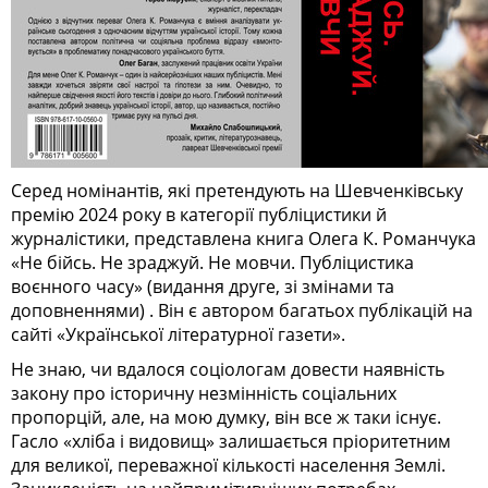
Серед номінантів, які претендують на Шевченківську
премію 2024 року в категорії публіцистики й
журналістики, представлена книга Олега К. Романчука
«Не бійсь. Не зраджуй. Не мовчи. Публіцистика
воєнного часу» (видання друге, зі змінами та
доповненнями) . Він є автором багатьох публікацій на
сайті «Української літературної газети».
Не знаю, чи вдалося соціологам довести наявність
закону про історичну незмінність соціальних
пропорцій, але, на мою думку, він все ж таки існує.
Гасло «хліба і видовищ» залишається пріоритетним
для великої, переважної кількості населення Землі.