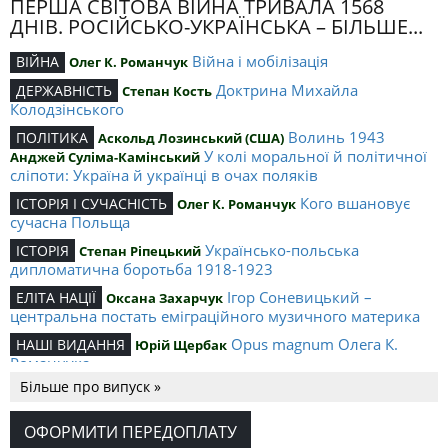
ПЕРША СВІТОВА ВІЙНА ТРИВАЛА 1568
ДНІВ. РОСІЙСЬКО-УКРАЇНСЬКА – БІЛЬШЕ...
Війна і мобілізація
ВІЙНА
Олег К. Романчук
Доктрина Михайла
ДЕРЖАВНІСТЬ
Степан Кость
Колодзінського
Волинь 1943
ПОЛІТИКА
Аскольд Лозинський (США)
У колі моральної й політичної
Анджей Суліма-Камінський
сліпоти: Україна й українці в очах поляків
Кого вшановує
ІСТОРІЯ І СУЧАСНІСТЬ
Олег К. Романчук
сучасна Польща
Українсько-польська
ІСТОРІЯ
Степан Ріпецький
дипломатична боротьба 1918-1923
Ігор Соневицький –
ЕЛІТА НАЦІЇ
Оксана Захарчук
центральна постать еміграційного музичного материка
Opus magnum Олега К.
НАШІ ВИДАННЯ
Юрій Щербак
Романчука
Більше про випуск »
Аналітичний центр Олега К.
РЕЦЕНЗІЇ
Петро Іванишин
Романчука
ОФОРМИТИ ПЕРЕДОПЛАТУ
Журавель і синиця
СЛОВО РЕДАКЦІЙНЕ
Олег К. Романчук