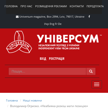
ГОЛОВНА
ПРО НАС
РОЗМІЩЕННЯ РЕКЛАМИ
КОНТАКТИ
ПЕРЕДПЛАТА
Universum magazine, Box 2994, Lviv, 79017, Ukraine
Укр
Eng
Fr
De
ВХІД
РЕЄСТРАЦІЯ
TOGGLE
NAVIG
Головна
Наші новини
Володимир Огризко. «Неабияка розкіш мати позицію»