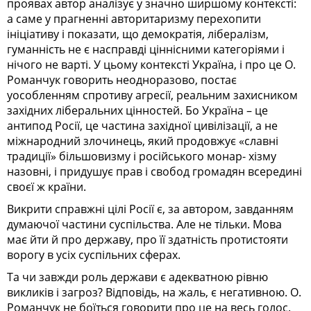
проявах автор аналізує у значно ширшому контексті:
а саме у прагненні авторитаризму перехопити
ініціативу і показати, що демократія, лібералізм,
гуманність не є насправді ціннісними категоріями і
нічого не варті. У цьому контексті Україна, і про це О.
Романчук говорить неодноразово, постає
уособленням спротиву агресії, реальним захисником
західних ліберальних цінностей. Бо Україна – це
антипод Росії, це частина західної цивілізації, а не
міжнародний злочинець, який продовжує «славні
традиції» більшовизму і російського монар- хізму
назовні, і придушує прав і свобод громадян всередині
своєї ж країни.
Викрити справжні цілі Росії є, за автором, завданням
думаючої частини суспільства. Але не тільки. Мова
має йти й про державу, про її здатність протистояти
ворогу в усіх суспільних сферах.
Та чи завжди роль держави є адекватною рівню
викликів і загроз? Відповідь, на жаль, є негативною. О.
Романчук не боїться говорити про це на весь голос.