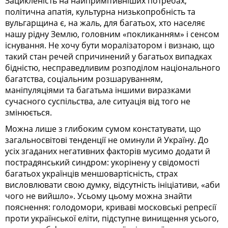
Зацикленість на найпримітивніших потребах,
політична апатія, культурна низькопробність та
вульгарщина є, на жаль, для багатьох, хто населяє
нашу рідну Землю, головним «покликанням» і сенсом
існування. Не хочу бути моралізатором і визнаю, що
такий стан речей спричинений у багатьох випадках
бідністю, несправедливим розподілом національного
багатства, соціальним розшаруванням,
маніпуляціями та багатьма іншими виразками
сучасного суспільства, але ситуація від того не
змінюється.
Можна лише з глибоким сумом констатувати, що
загальносвітові тенденції не оминули й Україну. До
усіх згаданих негативних факторів мусимо додати й
пострадянський синдром: укорінену у свідомості
багатьох українців меншовартісність, страх
висловлювати свою думку, відсутність ініціативи, «аби
чого не вийшло». Усьому цьому можна знайти
пояснення: голодомори, криваві московські репресії
проти української еліти, підступне винищення усього,