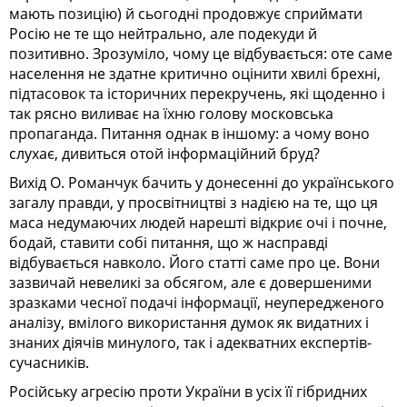
мають позицію) й сьогодні продовжує сприймати
Росію не те що нейтрально, але подекуди й
позитивно. Зрозуміло, чому це відбувається: оте саме
населення не здатне критично оцінити хвилі брехні,
підтасовок та історичних перекручень, які щоденно і
так рясно виливає на їхню голову московська
пропаганда. Питання однак в іншому: а чому воно
слухає, дивиться отой інформаційний бруд?
Вихід О. Романчук бачить у донесенні до українського
загалу правди, у просвітництві з надією на те, що ця
маса недумаючих людей нарешті відкриє очі і почне,
бодай, ставити собі питання, що ж насправді
відбувається навколо. Його статті саме про це. Вони
зазвичай невеликі за обсягом, але є довершеними
зразками чесної подачі інформації, неупередженого
аналізу, вмілого використання думок як видатних і
знаних діячів минулого, так і адекватних експертів-
сучасників.
Російську агресію проти України в усіх її гібридних