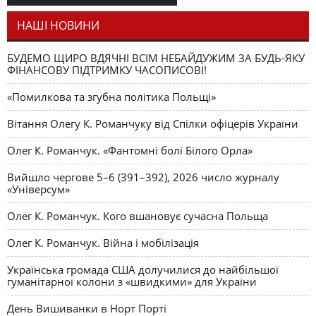
як уособлення української політстратегії й тактики
НАШІ НОВИНИ
БУДЕМО ЩИРО ВДЯЧНІ ВСІМ НЕБАЙДУЖИМ ЗА БУДЬ-ЯКУ
ФІНАНСОВУ ПІДТРИМКУ ЧАСОПИСОВІ!
«Помилкова та згубна політика Польщі»
Вітання Олегу К. Романчуку від Спілки офіцерів України
Олег К. Романчук. «Фантомні болі Білого Орла»
Вийшло чергове 5–6 (391–392), 2026 число журналу
«Універсум»
Олег К. Романчук. Кого вшановує сучасна Польща
Олег К. Романчук. Війна і мобілізація
Українська громада США долучилися до найбільшої
гуманітарної колони з «швидкими» для України
День Вишиванки в Норт Порті