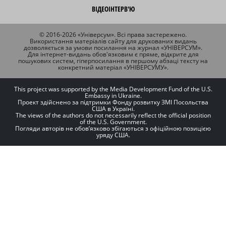
ВІДЕОІНТЕРВ'Ю
© 2016-2026 «Універсум». Всі права застережено.
Використання матеріалів сайту для друкованих видань
дозволяється за умови посилання на журнал «УНІВЕРСУМ».
Для інтернет-видань обов'язковим є пряме, відкрите для
пошукових систем, гіперпосилання в першому абзаці тексту на
конкретний матеріал «УНІВЕРСУМУ».
This project was supported by the Media Development Fund of the U.S.
Embassy in Ukraine.
Проект здійснено за підтримки Фонду розвитку ЗМІ Посольства
США в Україні.
The views of the authors do not necessarily reflect the official position
of the U.S. Government.
Погляди авторів не обов’язково збігаються з офіційною позицією
уряду США.