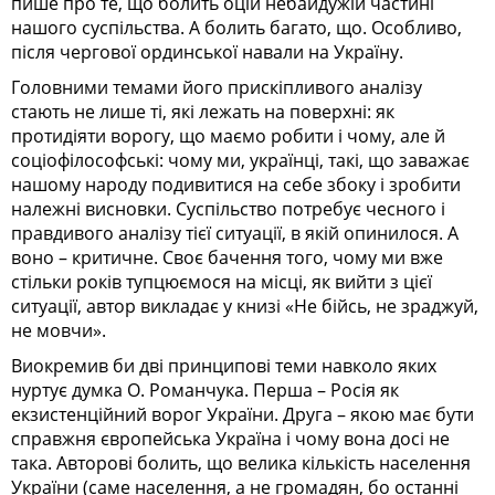
пише про те, що болить оцій небайдужій частині
нашого суспільства. А болить багато, що. Особливо,
після чергової ординської навали на Україну.
Головними темами його прискіпливого аналізу
стають не лише ті, які лежать на поверхні: як
протидіяти ворогу, що маємо робити і чому, але й
соціофілософські: чому ми, українці, такі, що заважає
нашому народу подивитися на себе збоку і зробити
належні висновки. Суспільство потребує чесного і
правдивого аналізу тієї ситуації, в якій опинилося. А
воно – критичне. Своє бачення того, чому ми вже
стільки років тупцюємося на місці, як вийти з цієї
ситуації, автор викладає у книзі «Не бійсь, не зраджуй,
не мовчи».
Виокремив би дві принципові теми навколо яких
нуртує думка О. Романчука. Перша – Росія як
екзистенційний ворог України. Друга – якою має бути
справжня європейська Україна і чому вона досі не
така. Авторові болить, що велика кількість населення
України (саме населення, а не громадян, бо останні