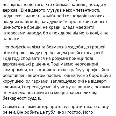
Безвідносно до того, хто обіймає найвищі посади у
державі. Він відверто глузує з некомпетентності,
недалекоглядності, жадібності господарів високих
владних кабінетів, нагадуючи їм прості християнські
цінності: не бреши, не кради! Влада має жити
інтересами народу, бо є похідною від його волі, а не
навпаки.
Непрофесіоналізм та безмежна жадоба до грошей
обеззброює владу перед лицем російської агресії.
Тоді годі сподіватися на розумні принципові
державницькі рішення. Тоді маємо неоковирні
компроміси, які заганяють твою країну у професійно
розставлені ворогом пастки. Тоді імітуємо боротьбу з
корупцією, олігархами, заплющуємо очі на відверті
злочини, і переслідуємо ні у чому не винних, роками
не можемо поставити на місце знавеснілих від
безкарності суддів.
Своїми статтями автор протестує проти такого стану
речей. Він робить це публічно і гостро. Його