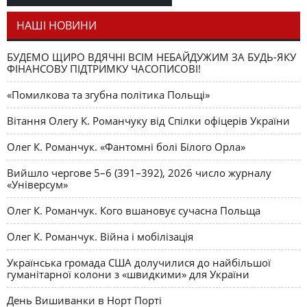
як уособлення української політстратегії й тактики
НАШІ НОВИНИ
БУДЕМО ЩИРО ВДЯЧНІ ВСІМ НЕБАЙДУЖИМ ЗА БУДЬ-ЯКУ
ФІНАНСОВУ ПІДТРИМКУ ЧАСОПИСОВІ!
«Помилкова та згубна політика Польщі»
Вітання Олегу К. Романчуку від Спілки офіцерів України
Олег К. Романчук. «Фантомні болі Білого Орла»
Вийшло чергове 5–6 (391–392), 2026 число журналу
«Універсум»
Олег К. Романчук. Кого вшановує сучасна Польща
Олег К. Романчук. Війна і мобілізація
Українська громада США долучилися до найбільшої
гуманітарної колони з «швидкими» для України
День Вишиванки в Норт Порті