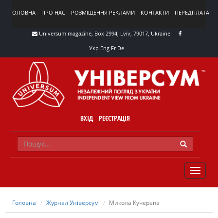
ГОЛОВНА
ПРО НАС
РОЗМІЩЕННЯ РЕКЛАМИ
КОНТАКТИ
ПЕРЕДПЛАТА
Universum magazine, Box 2994, Lviv, 79017, Ukraine
Укр
Eng
Fr
De
ВХІД
РЕЄСТРАЦІЯ
TOGGLE
NAVIG
Головна
Журнал Універсум
Микола Кучерепа