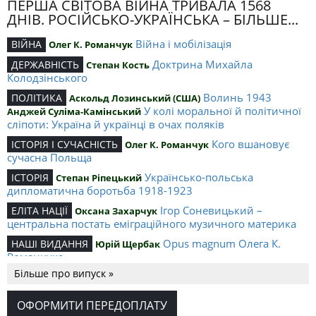
ПЕРША СВІТОВА ВІЙНА ТРИВАЛА 1568
ДНІВ. РОСІЙСЬКО-УКРАЇНСЬКА – БІЛЬШЕ...
Війна і мобілізація
ВІЙНА
Олег К. Романчук
Доктрина Михайла
ДЕРЖАВНІСТЬ
Степан Кость
Колодзінського
Волинь 1943
ПОЛІТИКА
Аскольд Лозинський (США)
У колі моральної й політичної
Анджей Суліма-Камінський
сліпоти: Україна й українці в очах поляків
Кого вшановує
ІСТОРІЯ І СУЧАСНІСТЬ
Олег К. Романчук
сучасна Польща
Українсько-польська
ІСТОРІЯ
Степан Ріпецький
дипломатична боротьба 1918-1923
Ігор Соневицький –
ЕЛІТА НАЦІЇ
Оксана Захарчук
центральна постать еміграційного музичного материка
Opus magnum Олега К.
НАШІ ВИДАННЯ
Юрій Щербак
Романчука
Більше про випуск »
Аналітичний центр Олега К.
РЕЦЕНЗІЇ
Петро Іванишин
Романчука
ОФОРМИТИ ПЕРЕДОПЛАТУ
Журавель і синиця
СЛОВО РЕДАКЦІЙНЕ
Олег К. Романчук