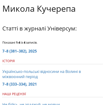
Микола Кучерепа
Статті в журналі Універсум:
Показані
1-4
із
4
записів.
7–8 (381–382), 2025
ІСТОРІЯ
Українсько-польські відносини на Волині в
міжвоєнний період
7–8 (333–334), 2021
НАШІ РЕЦЕНЗІЇ
Не бійсь, не зраджуй, не мовчи