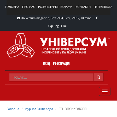
ГОЛОВНА
ПРО НАС
РОЗМІЩЕННЯ РЕКЛАМИ
КОНТАКТИ
ПЕРЕДПЛАТА
Universum magazine, Box 2994, Lviv, 79017, Ukraine
Укр
Eng
Fr
De
ВХІД
РЕЄСТРАЦІЯ
TOGGLE
NAVIG
Головна
Журнал Універсум
ЕТНОПСИХОЛОГІЯ