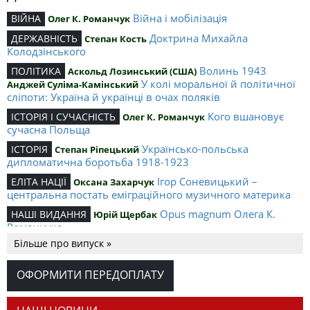
Війна і мобілізація
ВІЙНА
Олег К. Романчук
Доктрина Михайла
ДЕРЖАВНІСТЬ
Степан Кость
Колодзінського
Волинь 1943
ПОЛІТИКА
Аскольд Лозинський (США)
У колі моральної й політичної
Анджей Суліма-Камінський
сліпоти: Україна й українці в очах поляків
Кого вшановує
ІСТОРІЯ І СУЧАСНІСТЬ
Олег К. Романчук
сучасна Польща
Українсько-польська
ІСТОРІЯ
Степан Ріпецький
дипломатична боротьба 1918-1923
Ігор Соневицький –
ЕЛІТА НАЦІЇ
Оксана Захарчук
центральна постать еміграційного музичного материка
Opus magnum Олега К.
НАШІ ВИДАННЯ
Юрій Щербак
Романчука
Більше про випуск »
Аналітичний центр Олега К.
РЕЦЕНЗІЇ
Петро Іванишин
Романчука
ОФОРМИТИ ПЕРЕДОПЛАТУ
Журавель і синиця
СЛОВО РЕДАКЦІЙНЕ
Олег К. Романчук
як уособлення української політстратегії й тактики