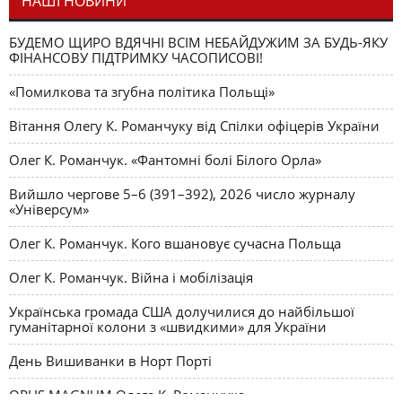
НАШІ НОВИНИ
БУДЕМО ЩИРО ВДЯЧНІ ВСІМ НЕБАЙДУЖИМ ЗА БУДЬ-ЯКУ
ФІНАНСОВУ ПІДТРИМКУ ЧАСОПИСОВІ!
«Помилкова та згубна політика Польщі»
Вітання Олегу К. Романчуку від Спілки офіцерів України
Олег К. Романчук. «Фантомні болі Білого Орла»
Вийшло чергове 5–6 (391–392), 2026 число журналу
«Універсум»
Олег К. Романчук. Кого вшановує сучасна Польща
Олег К. Романчук. Війна і мобілізація
Українська громада США долучилися до найбільшої
гуманітарної колони з «швидкими» для України
День Вишиванки в Норт Порті
OPUS MAGNUM Олега К. Романчука