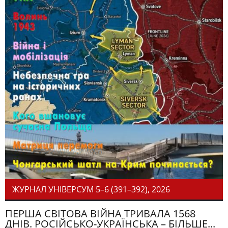
ЖУРНАЛ УНІВЕРСУМ 5–6 (391–392), 2026
ПЕРША СВІТОВА ВІЙНА ТРИВАЛА 1568
ДНІВ. РОСІЙСЬКО-УКРАЇНСЬКА – БІЛЬШЕ...