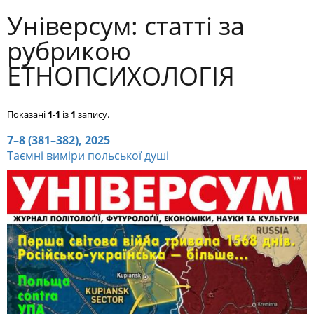
Універсум: cтатті за
рубрикою
ЕТНОПСИХОЛОГІЯ
Показані
1-1
із
1
запису.
7–8 (381–382), 2025
Таємні виміри польської душі