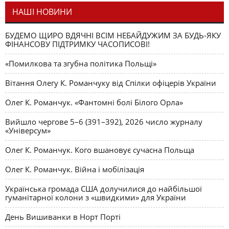
НАШІ НОВИНИ
БУДЕМО ЩИРО ВДЯЧНІ ВСІМ НЕБАЙДУЖИМ ЗА БУДЬ-ЯКУ
ФІНАНСОВУ ПІДТРИМКУ ЧАСОПИСОВІ!
«Помилкова та згубна політика Польщі»
Вітання Олегу К. Романчуку від Спілки офіцерів України
Олег К. Романчук. «Фантомні болі Білого Орла»
Вийшло чергове 5–6 (391–392), 2026 число журналу
«Універсум»
Олег К. Романчук. Кого вшановує сучасна Польща
Олег К. Романчук. Війна і мобілізація
Українська громада США долучилися до найбільшої
гуманітарної колони з «швидкими» для України
День Вишиванки в Норт Порті