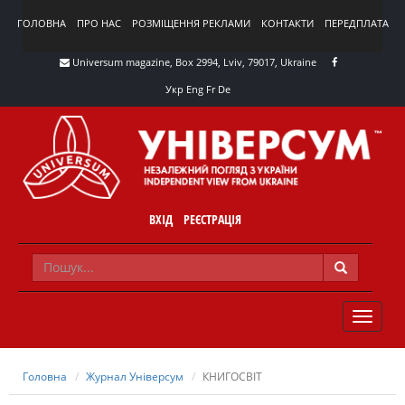
ГОЛОВНА
ПРО НАС
РОЗМІЩЕННЯ РЕКЛАМИ
КОНТАКТИ
ПЕРЕДПЛАТА
Universum magazine, Box 2994, Lviv, 79017, Ukraine
Укр
Eng
Fr
De
ВХІД
РЕЄСТРАЦІЯ
TOGGLE
NAVIG
Головна
Журнал Універсум
КНИГОСВІТ