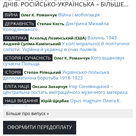
ДНІВ. РОСІЙСЬКО-УКРАЇНСЬКА – БІЛЬШЕ...
Війна і мобілізація
ВІЙНА
Олег К. Романчук
Доктрина Михайла
ДЕРЖАВНІСТЬ
Степан Кость
Колодзінського
Волинь 1943
ПОЛІТИКА
Аскольд Лозинський (США)
У колі моральної й політичної
Анджей Суліма-Камінський
сліпоти: Україна й українці в очах поляків
Кого вшановує
ІСТОРІЯ І СУЧАСНІСТЬ
Олег К. Романчук
сучасна Польща
Українсько-польська
ІСТОРІЯ
Степан Ріпецький
дипломатична боротьба 1918-1923
Ігор Соневицький –
ЕЛІТА НАЦІЇ
Оксана Захарчук
центральна постать еміграційного музичного материка
Opus magnum Олега К.
НАШІ ВИДАННЯ
Юрій Щербак
Романчука
Більше про випуск »
Аналітичний центр Олега К.
РЕЦЕНЗІЇ
Петро Іванишин
Романчука
ОФОРМИТИ ПЕРЕДОПЛАТУ
Журавель і синиця
СЛОВО РЕДАКЦІЙНЕ
Олег К. Романчук
як уособлення української політстратегії й тактики