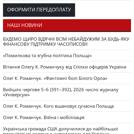
Романчука
ОФОРМИТИ ПЕРЕДОПЛАТУ
Журавель і синиця
СЛОВО РЕДАКЦІЙНЕ
Олег К. Романчук
як уособлення української політстратегії й тактики
НАШІ НОВИНИ
БУДЕМО ЩИРО ВДЯЧНІ ВСІМ НЕБАЙДУЖИМ ЗА БУДЬ-ЯКУ
ФІНАНСОВУ ПІДТРИМКУ ЧАСОПИСОВІ!
«Помилкова та згубна політика Польщі»
Вітання Олегу К. Романчуку від Спілки офіцерів України
Олег К. Романчук. «Фантомні болі Білого Орла»
Вийшло чергове 5–6 (391–392), 2026 число журналу
«Універсум»
Олег К. Романчук. Кого вшановує сучасна Польща
Олег К. Романчук. Війна і мобілізація
Українська громада США долучилися до найбільшої
гуманітарної колони з «швидкими» для України