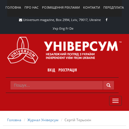
ГОЛОВНА
ПРО НАС
РОЗМІЩЕННЯ РЕКЛАМИ
КОНТАКТИ
ПЕРЕДПЛАТА
Universum magazine, Box 2994, Lviv, 79017, Ukraine
Укр
Eng
Fr
De
ВХІД
РЕЄСТРАЦІЯ
TOGGLE
NAVIG
Головна
Журнал Універсум
Сергій Терьохін