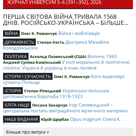
ЖУРНАЛ УНІВЕРСУМ 5–6 (391–392), 2026
ПЕРША СВІТОВА ВІЙНА ТРИВАЛА 1568
ДНІВ. РОСІЙСЬКО-УКРАЇНСЬКА – БІЛЬШЕ...
Війна і мобілізація
ВІЙНА
Олег К. Романчук
Доктрина Михайла
ДЕРЖАВНІСТЬ
Степан Кость
Колодзінського
Волинь 1943
ПОЛІТИКА
Аскольд Лозинський (США)
У колі моральної й політичної
Анджей Суліма-Камінський
сліпоти: Україна й українці в очах поляків
Кого вшановує
ІСТОРІЯ І СУЧАСНІСТЬ
Олег К. Романчук
сучасна Польща
Українсько-польська
ІСТОРІЯ
Степан Ріпецький
дипломатична боротьба 1918-1923
Ігор Соневицький –
ЕЛІТА НАЦІЇ
Оксана Захарчук
центральна постать еміграційного музичного материка
Opus magnum Олега К.
НАШІ ВИДАННЯ
Юрій Щербак
Романчука
Більше про випуск »
Аналітичний центр Олега К.
РЕЦЕНЗІЇ
Петро Іванишин