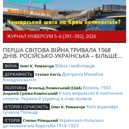
ЖУРНАЛ УНІВЕРСУМ 5–6 (391–392), 2026
ПЕРША СВІТОВА ВІЙНА ТРИВАЛА 1568
ДНІВ. РОСІЙСЬКО-УКРАЇНСЬКА – БІЛЬШЕ...
Війна і мобілізація
ВІЙНА
Олег К. Романчук
Доктрина Михайла
ДЕРЖАВНІСТЬ
Степан Кость
Колодзінського
Волинь 1943
ПОЛІТИКА
Аскольд Лозинський (США)
У колі моральної й політичної
Анджей Суліма-Камінський
сліпоти: Україна й українці в очах поляків
Кого вшановує
ІСТОРІЯ І СУЧАСНІСТЬ
Олег К. Романчук
сучасна Польща
Українсько-польська
ІСТОРІЯ
Степан Ріпецький
дипломатична боротьба 1918-1923