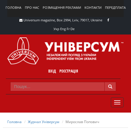
ГОЛОВНА
ПРО НАС
РОЗМІЩЕННЯ РЕКЛАМИ
КОНТАКТИ
ПЕРЕДПЛАТА
Universum magazine, Box 2994, Lviv, 79017, Ukraine
Укр
Eng
Fr
De
ВХІД
РЕЄСТРАЦІЯ
TOGGLE
NAVIG
Головна
Журнал Універсум
Мирослав Попович