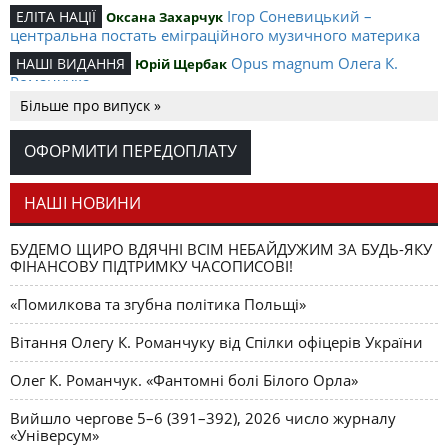
Ігор Соневицький –
ЕЛІТА НАЦІЇ
Оксана Захарчук
центральна постать еміграційного музичного материка
Opus magnum Олега К.
НАШІ ВИДАННЯ
Юрій Щербак
Романчука
Більше про випуск »
Аналітичний центр Олега К.
РЕЦЕНЗІЇ
Петро Іванишин
Романчука
ОФОРМИТИ ПЕРЕДОПЛАТУ
Журавель і синиця
СЛОВО РЕДАКЦІЙНЕ
Олег К. Романчук
як уособлення української політстратегії й тактики
НАШІ НОВИНИ
БУДЕМО ЩИРО ВДЯЧНІ ВСІМ НЕБАЙДУЖИМ ЗА БУДЬ-ЯКУ
ФІНАНСОВУ ПІДТРИМКУ ЧАСОПИСОВІ!
«Помилкова та згубна політика Польщі»
Вітання Олегу К. Романчуку від Спілки офіцерів України
Олег К. Романчук. «Фантомні болі Білого Орла»
Вийшло чергове 5–6 (391–392), 2026 число журналу
«Універсум»