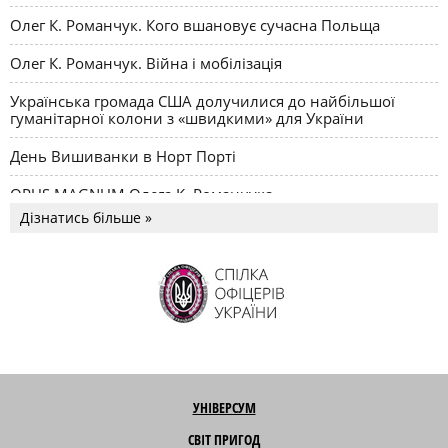
Олег К. Романчук. Кого вшановує сучасна Польща
Олег К. Романчук. Війна і мобілізація
Українська громада США долучилися до найбільшої
гуманітарної колони з «швидкими» для України
День Вишиванки в Норт Порті
OPUS MAGNUM Олега К. Романчука
Дізнатись більше »
УНІВЕРСУМ
СВІТ ПРИГОД