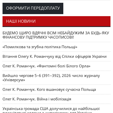
Романчука
ОФОРМИТИ ПЕРЕДОПЛАТУ
Журавель і синиця
СЛОВО РЕДАКЦІЙНЕ
Олег К. Романчук
як уособлення української політстратегії й тактики
НАШІ НОВИНИ
БУДЕМО ЩИРО ВДЯЧНІ ВСІМ НЕБАЙДУЖИМ ЗА БУДЬ-ЯКУ
ФІНАНСОВУ ПІДТРИМКУ ЧАСОПИСОВІ!
«Помилкова та згубна політика Польщі»
Вітання Олегу К. Романчуку від Спілки офіцерів України
Олег К. Романчук. «Фантомні болі Білого Орла»
Вийшло чергове 5–6 (391–392), 2026 число журналу
«Універсум»
Олег К. Романчук. Кого вшановує сучасна Польща
Олег К. Романчук. Війна і мобілізація
Українська громада США долучилися до найбільшої
гуманітарної колони з «швидкими» для України