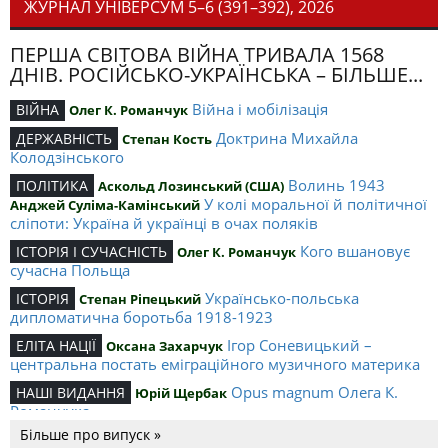
ЖУРНАЛ УНІВЕРСУМ 5–6 (391–392), 2026
ПЕРША СВІТОВА ВІЙНА ТРИВАЛА 1568
ДНІВ. РОСІЙСЬКО-УКРАЇНСЬКА – БІЛЬШЕ...
Війна і мобілізація
ВІЙНА
Олег К. Романчук
Доктрина Михайла
ДЕРЖАВНІСТЬ
Степан Кость
Колодзінського
Волинь 1943
ПОЛІТИКА
Аскольд Лозинський (США)
У колі моральної й політичної
Анджей Суліма-Камінський
сліпоти: Україна й українці в очах поляків
Кого вшановує
ІСТОРІЯ І СУЧАСНІСТЬ
Олег К. Романчук
сучасна Польща
Українсько-польська
ІСТОРІЯ
Степан Ріпецький
дипломатична боротьба 1918-1923
Ігор Соневицький –
ЕЛІТА НАЦІЇ
Оксана Захарчук
центральна постать еміграційного музичного материка
Opus magnum Олега К.
НАШІ ВИДАННЯ
Юрій Щербак
Романчука
Більше про випуск »
Аналітичний центр Олега К.
РЕЦЕНЗІЇ
Петро Іванишин