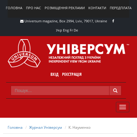
ГОЛОВНА
ПРО НАС
РОЗМІЩЕННЯ РЕКЛАМИ
КОНТАКТИ
ПЕРЕДПЛАТА
Universum magazine, Box 2994, Lviv, 79017, Ukraine
Укр
Eng
Fr
De
ВХІД
РЕЄСТРАЦІЯ
TOGGLE
NAVIG
Головна
Журнал Універсум
К. Науменко