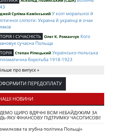
ОЛІТИКА
Аскольд Лозинський (США)
43
У колі моральної й
джей Суліма-Камінський
літичної сліпоти: Україна й українці в очах
ляків
Кого
СТОРІЯ І СУЧАСНІСТЬ
Олег К. Романчук
ановує сучасна Польща
Українсько-польська
СТОРІЯ
Степан Ріпецький
пломатична боротьба 1918-1923
Ігор Соневицький –
ЛІТА НАЦІЇ
Оксана Захарчук
ільше про випуск »
нтральна постать еміграційного музичного
терика
ОФОРМИТИ ПЕРЕДОПЛАТУ
Opus magnum
АШІ ВИДАННЯ
Юрій Щербак
ега К. Романчука
НАШІ НОВИНИ
Аналітичний центр
ЕЦЕНЗІЇ
Петро Іванишин
ДЕМО ЩИРО ВДЯЧНІ ВСІМ НЕБАЙДУЖИМ ЗА
ега К. Романчука
ДЬ-ЯКУ ФІНАНСОВУ ПІДТРИМКУ ЧАСОПИСОВІ!
Журавель і
ЛОВО РЕДАКЦІЙНЕ
Олег К. Романчук
омилкова та згубна політика Польщі»
ниця як уособлення української політстратегії й