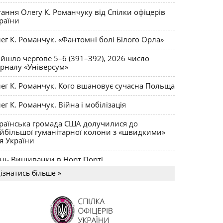
ктики
тання Олегу К. Романчуку від Спілки офіцерів
раїни
ег К. Романчук. «Фантомні болі Білого Орла»
йшло чергове 5–6 (391–392), 2026 число
рналу «Універсум»
ег К. Романчук. Кого вшановує сучасна Польща
ег К. Романчук. Війна і мобілізація
раїнська громада США долучилися до
йбільшої гуманітарної колони з «швидкими»
я України
нь Вишиванки в Норт Порті
ізнатись більше »
US MAGNUM Олега К. Романчука