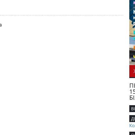
а
П
1
Б
В
Д
Ко