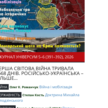
ЖУРНАЛ УНІВЕРСУМ 5–6 (391–392), 2026
ЕРША СВІТОВА ВІЙНА ТРИВАЛА
568 ДНІВ. РОСІЙСЬКО-УКРАЇНСЬКА –
ІЛЬШЕ...
Війна і мобілізація
ІЙНА
Олег К. Романчук
Доктрина Михайла
ЕРЖАВНІСТЬ
Степан Кость
лодзінського
Волинь