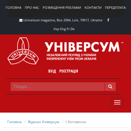
ГОЛОВНА
ПРО НАС
РОЗМІЩЕННЯ РЕКЛАМИ
КОНТАКТИ
ПЕРЕДПЛАТА
Universum magazine, Box 2994, Lviv, 79017, Ukraine
Укр
Eng
Fr
De
ВХІД
РЕЄСТРАЦІЯ
TOGGLE
NAVIG
Головна
Журнал Універсум
І. Котовенко