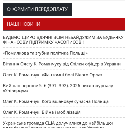
Романчука
ОФОРМИТИ ПЕРЕДОПЛАТУ
Журавель і синиця
СЛОВО РЕДАКЦІЙНЕ
Олег К. Романчук
як уособлення української політстратегії й тактики
НАШІ НОВИНИ
БУДЕМО ЩИРО ВДЯЧНІ ВСІМ НЕБАЙДУЖИМ ЗА БУДЬ-ЯКУ
ФІНАНСОВУ ПІДТРИМКУ ЧАСОПИСОВІ!
«Помилкова та згубна політика Польщі»
Вітання Олегу К. Романчуку від Спілки офіцерів України
Олег К. Романчук. «Фантомні болі Білого Орла»
Вийшло чергове 5–6 (391–392), 2026 число журналу
«Універсум»
Олег К. Романчук. Кого вшановує сучасна Польща
Олег К. Романчук. Війна і мобілізація
Українська громада США долучилися до найбільшої
гуманітарної колони з «швидкими» для України