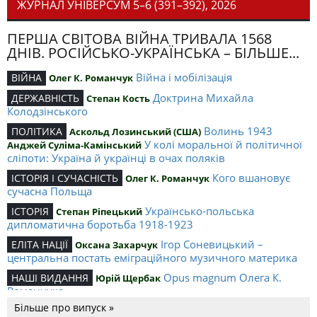
ЖУРНАЛ УНІВЕРСУМ 5–6 (391–392), 2026
ПЕРША СВІТОВА ВІЙНА ТРИВАЛА 1568
ДНІВ. РОСІЙСЬКО-УКРАЇНСЬКА – БІЛЬШЕ...
Війна і мобілізація
ВІЙНА
Олег К. Романчук
Доктрина Михайла
ДЕРЖАВНІСТЬ
Степан Кость
Колодзінського
Волинь 1943
ПОЛІТИКА
Аскольд Лозинський (США)
У колі моральної й політичної
Анджей Суліма-Камінський
сліпоти: Україна й українці в очах поляків
Кого вшановує
ІСТОРІЯ І СУЧАСНІСТЬ
Олег К. Романчук
сучасна Польща
Українсько-польська
ІСТОРІЯ
Степан Ріпецький
дипломатична боротьба 1918-1923
Ігор Соневицький –
ЕЛІТА НАЦІЇ
Оксана Захарчук
центральна постать еміграційного музичного материка
Opus magnum Олега К.
НАШІ ВИДАННЯ
Юрій Щербак
Романчука
Більше про випуск »
Аналітичний центр Олега К.
РЕЦЕНЗІЇ
Петро Іванишин