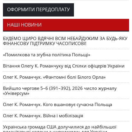
Романчука
ОФОРМИТИ ПЕРЕДОПЛАТУ
Журавель і синиця
СЛОВО РЕДАКЦІЙНЕ
Олег К. Романчук
як уособлення української політстратегії й тактики
НАШІ НОВИНИ
БУДЕМО ЩИРО ВДЯЧНІ ВСІМ НЕБАЙДУЖИМ ЗА БУДЬ-ЯКУ
ФІНАНСОВУ ПІДТРИМКУ ЧАСОПИСОВІ!
«Помилкова та згубна політика Польщі»
Вітання Олегу К. Романчуку від Спілки офіцерів України
Олег К. Романчук. «Фантомні болі Білого Орла»
Вийшло чергове 5–6 (391–392), 2026 число журналу
«Універсум»
Олег К. Романчук. Кого вшановує сучасна Польща
Олег К. Романчук. Війна і мобілізація
Українська громада США долучилися до найбільшої
гуманітарної колони з «швидкими» для України