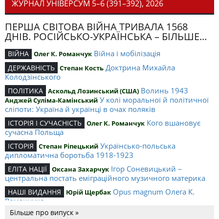
ЖУРНАЛ УНІВЕРСУМ 5–6 (391–392), 2026
ПЕРША СВІТОВА ВІЙНА ТРИВАЛА 1568
ДНІВ. РОСІЙСЬКО-УКРАЇНСЬКА – БІЛЬШЕ...
Війна і мобілізація
ВІЙНА
Олег К. Романчук
Доктрина Михайла
ДЕРЖАВНІСТЬ
Степан Кость
Колодзінського
Волинь 1943
ПОЛІТИКА
Аскольд Лозинський (США)
У колі моральної й політичної
Анджей Суліма-Камінський
сліпоти: Україна й українці в очах поляків
Кого вшановує
ІСТОРІЯ І СУЧАСНІСТЬ
Олег К. Романчук
сучасна Польща
Українсько-польська
ІСТОРІЯ
Степан Ріпецький
дипломатична боротьба 1918-1923
Ігор Соневицький –
ЕЛІТА НАЦІЇ
Оксана Захарчук
центральна постать еміграційного музичного материка
Opus magnum Олега К.
НАШІ ВИДАННЯ
Юрій Щербак
Романчука
Більше про випуск »
Аналітичний центр Олега К.
РЕЦЕНЗІЇ
Петро Іванишин