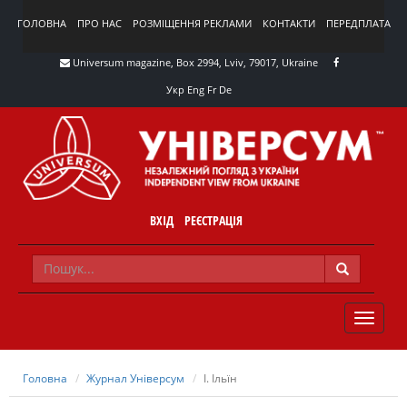
ГОЛОВНА
ПРО НАС
РОЗМІЩЕННЯ РЕКЛАМИ
КОНТАКТИ
ПЕРЕДПЛАТА
Universum magazine, Box 2994, Lviv, 79017, Ukraine
Укр
Eng
Fr
De
ВХІД
РЕЄСТРАЦІЯ
TOGGLE
NAVIG
Головна
Журнал Універсум
І. Ільїн