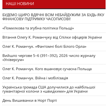
НАШІ НОВИНИ
БУДЕМО ЩИРО ВДЯЧНІ ВСІМ НЕБАЙДУЖИМ ЗА БУДЬ-ЯКУ
ФІНАНСОВУ ПІДТРИМКУ ЧАСОПИСОВІ!
«Помилкова та згубна політика Польщі»
Вітання Олегу К. Романчуку від Спілки офіцерів України
Олег К. Романчук. «Фантомні болі Білого Орла»
Вийшло чергове 5–6 (391–392), 2026 число журналу
«Універсум»
Олег К. Романчук. Кого вшановує сучасна Польща
Олег К. Романчук. Війна і мобілізація
Українська громада США долучилися до найбільшої
гуманітарної колони з «швидкими» для України
День Вишиванки в Норт Порті