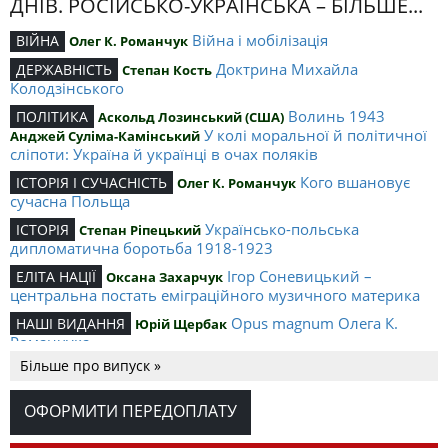
ДНІВ. РОСІЙСЬКО-УКРАЇНСЬКА – БІЛЬШЕ...
Війна і мобілізація
ВІЙНА
Олег К. Романчук
Доктрина Михайла
ДЕРЖАВНІСТЬ
Степан Кость
Колодзінського
Волинь 1943
ПОЛІТИКА
Аскольд Лозинський (США)
У колі моральної й політичної
Анджей Суліма-Камінський
сліпоти: Україна й українці в очах поляків
Кого вшановує
ІСТОРІЯ І СУЧАСНІСТЬ
Олег К. Романчук
сучасна Польща
Українсько-польська
ІСТОРІЯ
Степан Ріпецький
дипломатична боротьба 1918-1923
Ігор Соневицький –
ЕЛІТА НАЦІЇ
Оксана Захарчук
центральна постать еміграційного музичного материка
Opus magnum Олега К.
НАШІ ВИДАННЯ
Юрій Щербак
Романчука
Більше про випуск »
Аналітичний центр Олега К.
РЕЦЕНЗІЇ
Петро Іванишин
Романчука
ОФОРМИТИ ПЕРЕДОПЛАТУ
Журавель і синиця
СЛОВО РЕДАКЦІЙНЕ
Олег К. Романчук
як уособлення української політстратегії й тактики