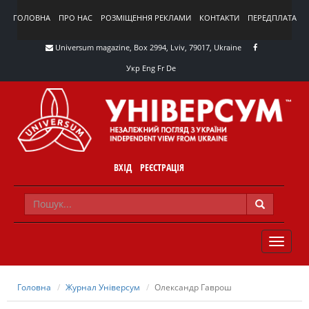
ГОЛОВНА
ПРО НАС
РОЗМІЩЕННЯ РЕКЛАМИ
КОНТАКТИ
ПЕРЕДПЛАТА
Universum magazine, Box 2994, Lviv, 79017, Ukraine
Укр
Eng
Fr
De
ВХІД
РЕЄСТРАЦІЯ
TOGGLE
NAVIG
Головна
Журнал Універсум
Олександр Гаврош