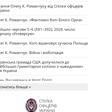
ктики
тання Олегу К. Романчуку від Спілки офіцерів
раїни
ег К. Романчук. «Фантомні болі Білого Орла»
йшло чергове 5–6 (391–392), 2026 число
рналу «Універсум»
ег К. Романчук. Кого вшановує сучасна Польща
ег К. Романчук. Війна і мобілізація
раїнська громада США долучилися до
йбільшої гуманітарної колони з «швидкими»
я України
нь Вишиванки в Норт Порті
ізнатись більше »
US MAGNUM Олега К. Романчука