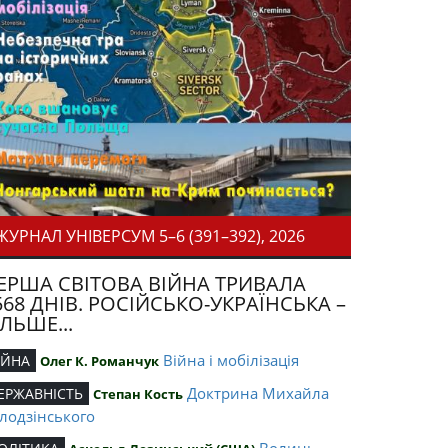
ЖУРНАЛ УНІВЕРСУМ 5–6 (391–392), 2026
ЕРША СВІТОВА ВІЙНА ТРИВАЛА
568 ДНІВ. РОСІЙСЬКО-УКРАЇНСЬКА –
ІЛЬШЕ...
Війна і мобілізація
ІЙНА
Олег К. Романчук
Доктрина Михайла
ЕРЖАВНІСТЬ
Степан Кость
лодзінського
Волинь