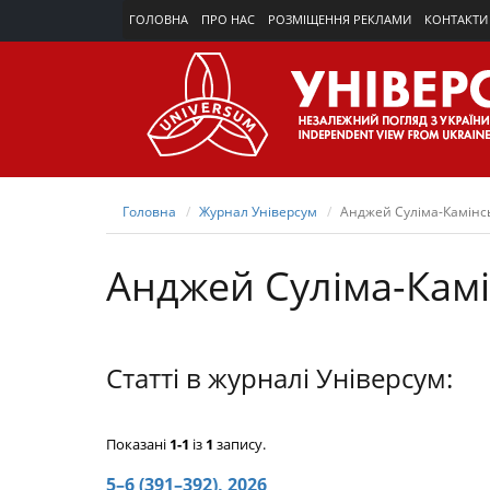
ГОЛОВНА
ПРО НАС
РОЗМІЩЕННЯ РЕКЛАМИ
КОНТАКТИ
Головна
Журнал Універсум
Анджей Суліма-Камінс
Анджей Суліма-Кам
Статті в журналі Універсум:
Показані
1-1
із
1
запису.
5–6 (391–392), 2026