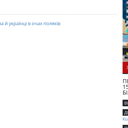
на й українці в очах поляків
П
1
Б
В
Д
Ко