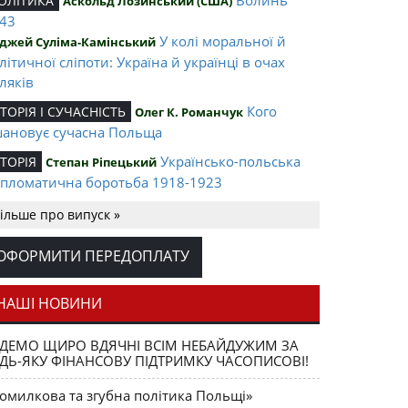
ОЛІТИКА
Аскольд Лозинський (США)
43
У колі моральної й
джей Суліма-Камінський
літичної сліпоти: Україна й українці в очах
ляків
Кого
СТОРІЯ І СУЧАСНІСТЬ
Олег К. Романчук
ановує сучасна Польща
Українсько-польська
СТОРІЯ
Степан Ріпецький
пломатична боротьба 1918-1923
Ігор Соневицький –
ЛІТА НАЦІЇ
Оксана Захарчук
ільше про випуск »
нтральна постать еміграційного музичного
терика
ОФОРМИТИ ПЕРЕДОПЛАТУ
Opus magnum
АШІ ВИДАННЯ
Юрій Щербак
ега К. Романчука
НАШІ НОВИНИ
Аналітичний центр
ЕЦЕНЗІЇ
Петро Іванишин
ДЕМО ЩИРО ВДЯЧНІ ВСІМ НЕБАЙДУЖИМ ЗА
ега К. Романчука
ДЬ-ЯКУ ФІНАНСОВУ ПІДТРИМКУ ЧАСОПИСОВІ!
Журавель і
ЛОВО РЕДАКЦІЙНЕ
Олег К. Романчук
омилкова та згубна політика Польщі»
ниця як уособлення української політстратегії й