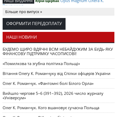
Opus magnum Олега К.
НАШІ ВИДАННЯ
Юрій Щербак
Романчука
Більше про випуск »
Аналітичний центр Олега К.
РЕЦЕНЗІЇ
Петро Іванишин
Романчука
ОФОРМИТИ ПЕРЕДОПЛАТУ
Журавель і синиця
СЛОВО РЕДАКЦІЙНЕ
Олег К. Романчук
як уособлення української політстратегії й тактики
НАШІ НОВИНИ
БУДЕМО ЩИРО ВДЯЧНІ ВСІМ НЕБАЙДУЖИМ ЗА БУДЬ-ЯКУ
ФІНАНСОВУ ПІДТРИМКУ ЧАСОПИСОВІ!
«Помилкова та згубна політика Польщі»
Вітання Олегу К. Романчуку від Спілки офіцерів України
Олег К. Романчук. «Фантомні болі Білого Орла»
Вийшло чергове 5–6 (391–392), 2026 число журналу
«Універсум»
Олег К. Романчук. Кого вшановує сучасна Польща