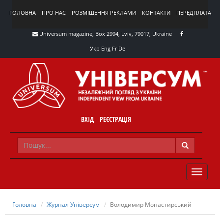
ГОЛОВНА
ПРО НАС
РОЗМІЩЕННЯ РЕКЛАМИ
КОНТАКТИ
ПЕРЕДПЛАТА
Universum magazine, Box 2994, Lviv, 79017, Ukraine
Укр
Eng
Fr
De
ВХІД
РЕЄСТРАЦІЯ
TOGGLE
NAVIG
Головна
Журнал Універсум
Володимир Монастирський