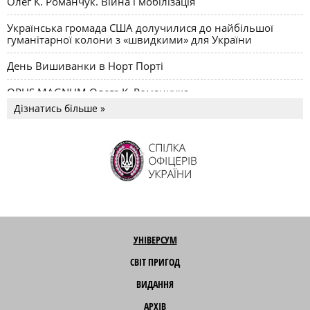
Олег К. Романчук. Війна і мобілізація
Українська громада США долучилися до найбільшої
гуманітарної колони з «швидкими» для України
День Вишиванки в Норт Порті
OPUS MAGNUM Олега К. Романчука
Дізнатись більше »
УНІВЕРСУМ
СВІТ ПРИГОД
ВИДАННЯ
АРХІВ