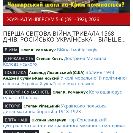
ЖУРНАЛ УНІВЕРСУМ 5–6 (391–392), 2026
ПЕРША СВІТОВА ВІЙНА ТРИВАЛА 1568
ДНІВ. РОСІЙСЬКО-УКРАЇНСЬКА – БІЛЬШЕ...
Війна і мобілізація
ВІЙНА
Олег К. Романчук
Доктрина Михайла
ДЕРЖАВНІСТЬ
Степан Кость
Колодзінського
Волинь 1943
ПОЛІТИКА
Аскольд Лозинський (США)
У колі моральної й політичної
Анджей Суліма-Камінський
сліпоти: Україна й українці в очах поляків
Кого вшановує
ІСТОРІЯ І СУЧАСНІСТЬ
Олег К. Романчук
сучасна Польща
Українсько-польська
ІСТОРІЯ
Степан Ріпецький
дипломатична боротьба 1918-1923
Ігор Соневицький –
ЕЛІТА НАЦІЇ
Оксана Захарчук
центральна постать еміграційного музичного материка