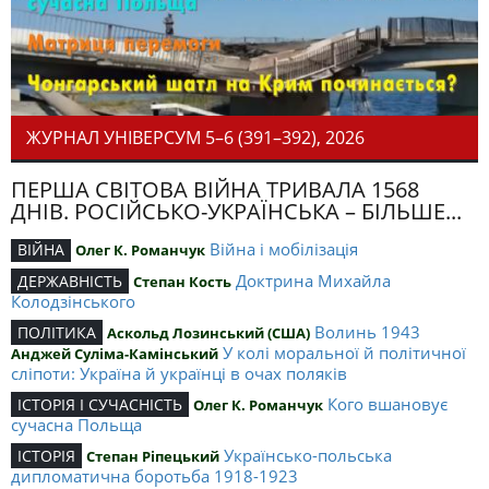
ЖУРНАЛ УНІВЕРСУМ 5–6 (391–392), 2026
ПЕРША СВІТОВА ВІЙНА ТРИВАЛА 1568
ДНІВ. РОСІЙСЬКО-УКРАЇНСЬКА – БІЛЬШЕ...
Війна і мобілізація
ВІЙНА
Олег К. Романчук
Доктрина Михайла
ДЕРЖАВНІСТЬ
Степан Кость
Колодзінського
Волинь 1943
ПОЛІТИКА
Аскольд Лозинський (США)
У колі моральної й політичної
Анджей Суліма-Камінський
сліпоти: Україна й українці в очах поляків
Кого вшановує
ІСТОРІЯ І СУЧАСНІСТЬ
Олег К. Романчук
сучасна Польща
Українсько-польська
ІСТОРІЯ
Степан Ріпецький
дипломатична боротьба 1918-1923