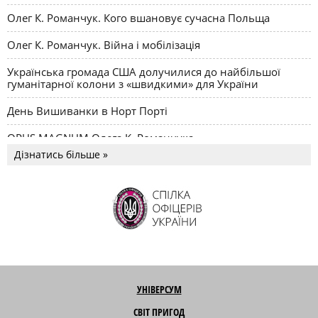
Олег К. Романчук. Кого вшановує сучасна Польща
Олег К. Романчук. Війна і мобілізація
Українська громада США долучилися до найбільшої
гуманітарної колони з «швидкими» для України
День Вишиванки в Норт Порті
OPUS MAGNUM Олега К. Романчука
Дізнатись більше »
УНІВЕРСУМ
СВІТ ПРИГОД