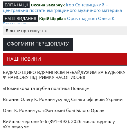
Ігор Соневицький –
ЕЛІТА НАЦІЇ
Оксана Захарчук
центральна постать еміграційного музичного материка
Opus magnum Олега К.
НАШІ ВИДАННЯ
Юрій Щербак
Романчука
Більше про випуск »
Аналітичний центр Олега К.
РЕЦЕНЗІЇ
Петро Іванишин
Романчука
ОФОРМИТИ ПЕРЕДОПЛАТУ
Журавель і синиця
СЛОВО РЕДАКЦІЙНЕ
Олег К. Романчук
як уособлення української політстратегії й тактики
НАШІ НОВИНИ
БУДЕМО ЩИРО ВДЯЧНІ ВСІМ НЕБАЙДУЖИМ ЗА БУДЬ-ЯКУ
ФІНАНСОВУ ПІДТРИМКУ ЧАСОПИСОВІ!
«Помилкова та згубна політика Польщі»
Вітання Олегу К. Романчуку від Спілки офіцерів України
Олег К. Романчук. «Фантомні болі Білого Орла»
Вийшло чергове 5–6 (391–392), 2026 число журналу
«Універсум»