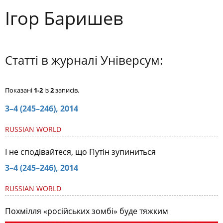
Ігор Баришев
Статті в журналі Універсум:
Показані
1-2
із
2
записів.
3–4 (245–246), 2014
RUSSIAN WORLD
І не сподівайтеся, що Путін зупиниться
3–4 (245–246), 2014
RUSSIAN WORLD
Похмілля «російських зомбі» буде тяжким