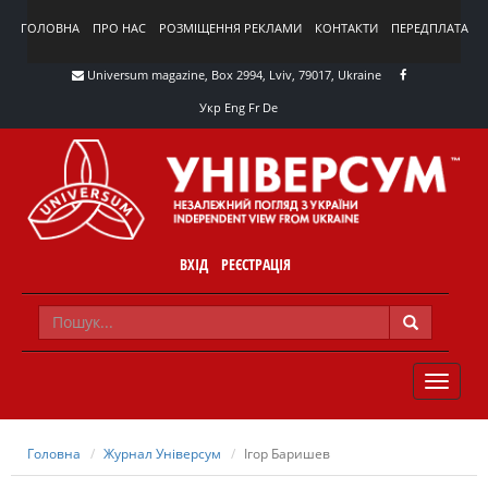
ГОЛОВНА
ПРО НАС
РОЗМІЩЕННЯ РЕКЛАМИ
КОНТАКТИ
ПЕРЕДПЛАТА
Universum magazine, Box 2994, Lviv, 79017, Ukraine
Укр
Eng
Fr
De
ВХІД
РЕЄСТРАЦІЯ
TOGGLE
NAVIG
Головна
Журнал Універсум
Ігор Баришев