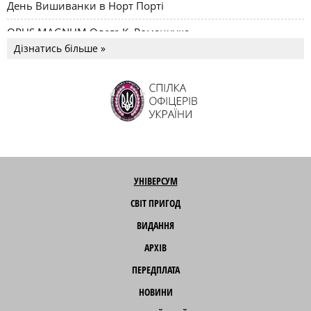
День Вишиванки в Норт Порті
OPUS MAGNUM Олега К. Романчука
Дізнатись більше »
УНІВЕРСУМ
СВІТ ПРИГОД
ВИДАННЯ
АРХІВ
ПЕРЕДПЛАТА
НОВИНИ