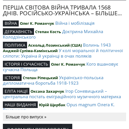
ПЕРША СВІТОВА ВІЙНА ТРИВАЛА 1568
ДНІВ. РОСІЙСЬКО-УКРАЇНСЬКА – БІЛЬШЕ...
Війна і мобілізація
ВІЙНА
Олег К. Романчук
Доктрина Михайла
ДЕРЖАВНІСТЬ
Степан Кость
Колодзінського
Волинь 1943
ПОЛІТИКА
Аскольд Лозинський (США)
У колі моральної й політичної
Анджей Суліма-Камінський
сліпоти: Україна й українці в очах поляків
Кого вшановує
ІСТОРІЯ І СУЧАСНІСТЬ
Олег К. Романчук
сучасна Польща
Українсько-польська
ІСТОРІЯ
Степан Ріпецький
дипломатична боротьба 1918-1923
Ігор Соневицький –
ЕЛІТА НАЦІЇ
Оксана Захарчук
центральна постать еміграційного музичного материка
Opus magnum Олега К.
НАШІ ВИДАННЯ
Юрій Щербак
Романчука
Більше про випуск »
Аналітичний центр Олега К.
РЕЦЕНЗІЇ
Петро Іванишин
Романчука