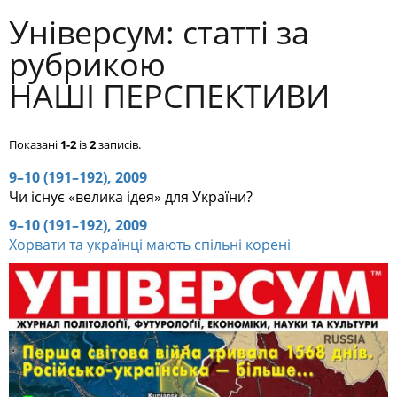
Універсум: cтатті за
рубрикою
НАШІ ПЕРСПЕКТИВИ
Показані
1-2
із
2
записів.
9–10 (191–192), 2009
Чи існує «велика ідея» для України?
9–10 (191–192), 2009
Хорвати та українці мають спільні корені