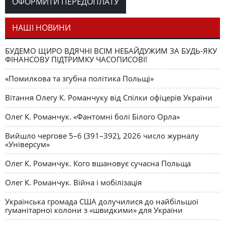
ОФОРМИТИ ПЕРЕДОПЛАТУ
Журавель і синиця
СЛОВО РЕДАКЦІЙНЕ
Олег К. Романчук
як уособлення української політстратегії й тактики
НАШІ НОВИНИ
БУДЕМО ЩИРО ВДЯЧНІ ВСІМ НЕБАЙДУЖИМ ЗА БУДЬ-ЯКУ
ФІНАНСОВУ ПІДТРИМКУ ЧАСОПИСОВІ!
«Помилкова та згубна політика Польщі»
Вітання Олегу К. Романчуку від Спілки офіцерів України
Олег К. Романчук. «Фантомні болі Білого Орла»
Вийшло чергове 5–6 (391–392), 2026 число журналу
«Універсум»
Олег К. Романчук. Кого вшановує сучасна Польща
Олег К. Романчук. Війна і мобілізація
Українська громада США долучилися до найбільшої
гуманітарної колони з «швидкими» для України