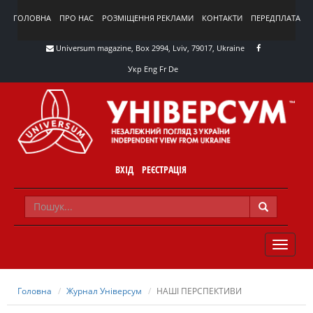
ГОЛОВНА
ПРО НАС
РОЗМІЩЕННЯ РЕКЛАМИ
КОНТАКТИ
ПЕРЕДПЛАТА
Universum magazine, Box 2994, Lviv, 79017, Ukraine
Укр
Eng
Fr
De
ВХІД
РЕЄСТРАЦІЯ
TOGGLE
NAVIG
Головна
Журнал Універсум
НАШІ ПЕРСПЕКТИВИ