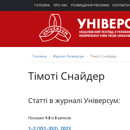
ГОЛОВНА
ПРО НАС
РОЗМІЩЕННЯ РЕКЛАМИ
КОНТАКТИ
Головна
Журнал Універсум
Тімоті Снайдер
Тімоті Снайдер
Статті в журналі Універсум:
Показані
1-3
із
3
записів.
1–2 (351–352), 2023