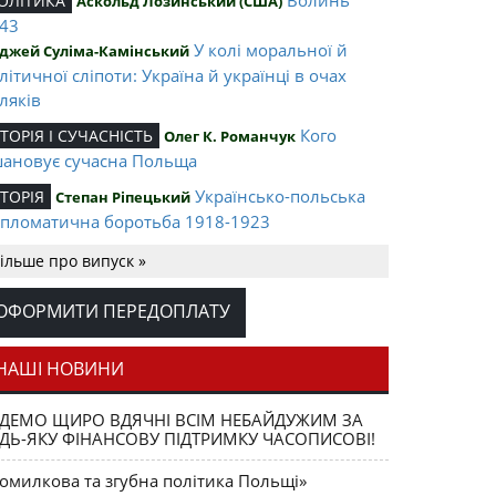
ОЛІТИКА
Аскольд Лозинський (США)
43
У колі моральної й
джей Суліма-Камінський
літичної сліпоти: Україна й українці в очах
ляків
Кого
СТОРІЯ І СУЧАСНІСТЬ
Олег К. Романчук
ановує сучасна Польща
Українсько-польська
СТОРІЯ
Степан Ріпецький
пломатична боротьба 1918-1923
Ігор Соневицький –
ЛІТА НАЦІЇ
Оксана Захарчук
ільше про випуск »
нтральна постать еміграційного музичного
терика
ОФОРМИТИ ПЕРЕДОПЛАТУ
Opus magnum
АШІ ВИДАННЯ
Юрій Щербак
ега К. Романчука
НАШІ НОВИНИ
Аналітичний центр
ЕЦЕНЗІЇ
Петро Іванишин
ДЕМО ЩИРО ВДЯЧНІ ВСІМ НЕБАЙДУЖИМ ЗА
ега К. Романчука
ДЬ-ЯКУ ФІНАНСОВУ ПІДТРИМКУ ЧАСОПИСОВІ!
Журавель і
ЛОВО РЕДАКЦІЙНЕ
Олег К. Романчук
омилкова та згубна політика Польщі»
ниця як уособлення української політстратегії й