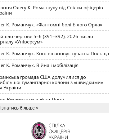
ктики
тання Олегу К. Романчуку від Спілки офіцерів
раїни
ег К. Романчук. «Фантомні болі Білого Орла»
йшло чергове 5–6 (391–392), 2026 число
рналу «Універсум»
ег К. Романчук. Кого вшановує сучасна Польща
ег К. Романчук. Війна і мобілізація
раїнська громада США долучилися до
йбільшої гуманітарної колони з «швидкими»
я України
нь Вишиванки в Норт Порті
ізнатись більше »
US MAGNUM Олега К. Романчука