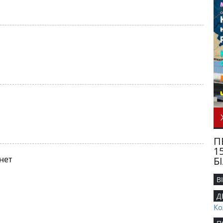
П
1
нет
Б
В
Д
Ко