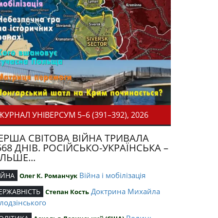
ЖУРНАЛ УНІВЕРСУМ 5–6 (391–392), 2026
ЕРША СВІТОВА ВІЙНА ТРИВАЛА
568 ДНІВ. РОСІЙСЬКО-УКРАЇНСЬКА –
ІЛЬШЕ...
Війна і мобілізація
ІЙНА
Олег К. Романчук
Доктрина Михайла
ЕРЖАВНІСТЬ
Степан Кость
лодзінського
Волинь