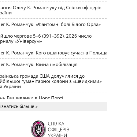
ктики
тання Олегу К. Романчуку від Спілки офіцерів
раїни
ег К. Романчук. «Фантомні болі Білого Орла»
йшло чергове 5–6 (391–392), 2026 число
рналу «Універсум»
ег К. Романчук. Кого вшановує сучасна Польща
ег К. Романчук. Війна і мобілізація
раїнська громада США долучилися до
йбільшої гуманітарної колони з «швидкими»
я України
нь Вишиванки в Норт Порті
ізнатись більше »
US MAGNUM Олега К. Романчука