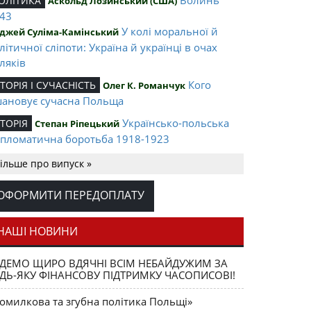
ОЛІТИКА
Аскольд Лозинський (США)
43
У колі моральної й
джей Суліма-Камінський
літичної сліпоти: Україна й українці в очах
ляків
Кого
СТОРІЯ І СУЧАСНІСТЬ
Олег К. Романчук
ановує сучасна Польща
Українсько-польська
СТОРІЯ
Степан Ріпецький
пломатична боротьба 1918-1923
Ігор Соневицький –
ЛІТА НАЦІЇ
Оксана Захарчук
ільше про випуск »
нтральна постать еміграційного музичного
терика
ОФОРМИТИ ПЕРЕДОПЛАТУ
Opus magnum
АШІ ВИДАННЯ
Юрій Щербак
ега К. Романчука
НАШІ НОВИНИ
Аналітичний центр
ЕЦЕНЗІЇ
Петро Іванишин
ДЕМО ЩИРО ВДЯЧНІ ВСІМ НЕБАЙДУЖИМ ЗА
ега К. Романчука
ДЬ-ЯКУ ФІНАНСОВУ ПІДТРИМКУ ЧАСОПИСОВІ!
Журавель і
ЛОВО РЕДАКЦІЙНЕ
Олег К. Романчук
омилкова та згубна політика Польщі»
ниця як уособлення української політстратегії й