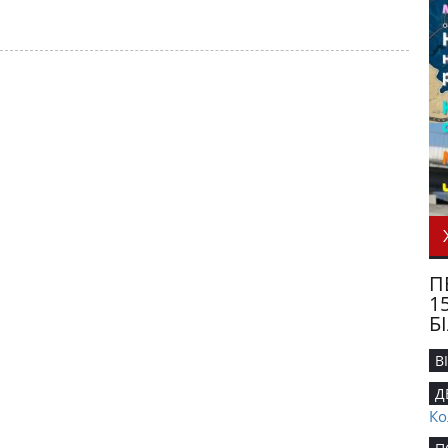
П
1
Б
В
Д
Ко