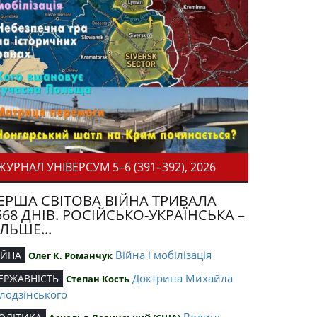
ЖУРНАЛ УНІВЕРСУМ 5–6 (391–392), 2026
ЕРША СВІТОВА ВІЙНА ТРИВАЛА
568 ДНІВ. РОСІЙСЬКО-УКРАЇНСЬКА –
ІЛЬШЕ...
Війна і мобілізація
ІЙНА
Олег К. Романчук
Доктрина Михайла
ЕРЖАВНІСТЬ
Степан Кость
лодзінського
Волинь