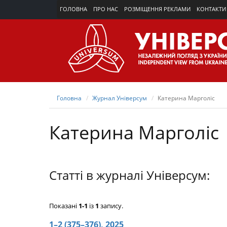
ГОЛОВНА
ПРО НАС
РОЗМІЩЕННЯ РЕКЛАМИ
КОНТАКТИ
Головна
Журнал Універсум
Катерина Марголіс
Катерина Марголіс
Статті в журналі Універсум:
Показані
1-1
із
1
запису.
1–2 (375–376), 2025