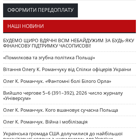
Романчука
ОФОРМИТИ ПЕРЕДОПЛАТУ
Журавель і синиця
СЛОВО РЕДАКЦІЙНЕ
Олег К. Романчук
як уособлення української політстратегії й тактики
НАШІ НОВИНИ
БУДЕМО ЩИРО ВДЯЧНІ ВСІМ НЕБАЙДУЖИМ ЗА БУДЬ-ЯКУ
ФІНАНСОВУ ПІДТРИМКУ ЧАСОПИСОВІ!
«Помилкова та згубна політика Польщі»
Вітання Олегу К. Романчуку від Спілки офіцерів України
Олег К. Романчук. «Фантомні болі Білого Орла»
Вийшло чергове 5–6 (391–392), 2026 число журналу
«Універсум»
Олег К. Романчук. Кого вшановує сучасна Польща
Олег К. Романчук. Війна і мобілізація
Українська громада США долучилися до найбільшої
гуманітарної колони з «швидкими» для України