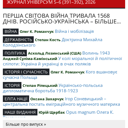
ЖУРНАЛ УНІВЕРСУМ 5–6 (391–392), 2026
ПЕРША СВІТОВА ВІЙНА ТРИВАЛА 1568
ДНІВ. РОСІЙСЬКО-УКРАЇНСЬКА – БІЛЬШЕ...
Війна і мобілізація
ВІЙНА
Олег К. Романчук
Доктрина Михайла
ДЕРЖАВНІСТЬ
Степан Кость
Колодзінського
Волинь 1943
ПОЛІТИКА
Аскольд Лозинський (США)
У колі моральної й політичної
Анджей Суліма-Камінський
сліпоти: Україна й українці в очах поляків
Кого вшановує
ІСТОРІЯ І СУЧАСНІСТЬ
Олег К. Романчук
сучасна Польща
Українсько-польська
ІСТОРІЯ
Степан Ріпецький
дипломатична боротьба 1918-1923
Ігор Соневицький –
ЕЛІТА НАЦІЇ
Оксана Захарчук
центральна постать еміграційного музичного материка
Opus magnum Олега К.
НАШІ ВИДАННЯ
Юрій Щербак
Романчука
Більше про випуск »
Аналітичний центр Олега К.
РЕЦЕНЗІЇ
Петро Іванишин