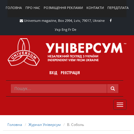
ГОЛОВНА
ПРО НАС
РОЗМІЩЕННЯ РЕКЛАМИ
КОНТАКТИ
ПЕРЕДПЛАТА
Universum magazine, Box 2994, Lviv, 79017, Ukraine
Укр
Eng
Fr
De
ВХІД
РЕЄСТРАЦІЯ
TOGGLE
NAVIG
Головна
Журнал Універсум
В. Соболь