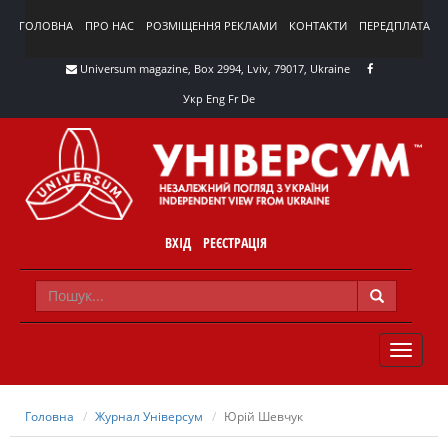
ГОЛОВНА
ПРО НАС
РОЗМІЩЕННЯ РЕКЛАМИ
КОНТАКТИ
ПЕРЕДПЛАТА
Universum magazine, Box 2994, Lviv, 79017, Ukraine
Укр
Eng
Fr
De
ВХІД
РЕЄСТРАЦІЯ
TOGGLE
NAVIG
Головна
Журнал Універсум
Юрій Шевчук