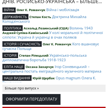
ДНІВ. РОСІЙСЬКО-УКРАЇНСЬКА – БІЛЬШЕ...
Війна і мобілізація
ВІЙНА
Олег К. Романчук
Доктрина Михайла
ДЕРЖАВНІСТЬ
Степан Кость
Колодзінського
Волинь 1943
ПОЛІТИКА
Аскольд Лозинський (США)
У колі моральної й політичної
Анджей Суліма-Камінський
сліпоти: Україна й українці в очах поляків
Кого вшановує
ІСТОРІЯ І СУЧАСНІСТЬ
Олег К. Романчук
сучасна Польща
Українсько-польська
ІСТОРІЯ
Степан Ріпецький
дипломатична боротьба 1918-1923
Ігор Соневицький –
ЕЛІТА НАЦІЇ
Оксана Захарчук
центральна постать еміграційного музичного материка
Opus magnum Олега К.
НАШІ ВИДАННЯ
Юрій Щербак
Романчука
Більше про випуск »
Аналітичний центр Олега К.
РЕЦЕНЗІЇ
Петро Іванишин
Романчука
ОФОРМИТИ ПЕРЕДОПЛАТУ
Журавель і синиця
СЛОВО РЕДАКЦІЙНЕ
Олег К. Романчук
як уособлення української політстратегії й тактики