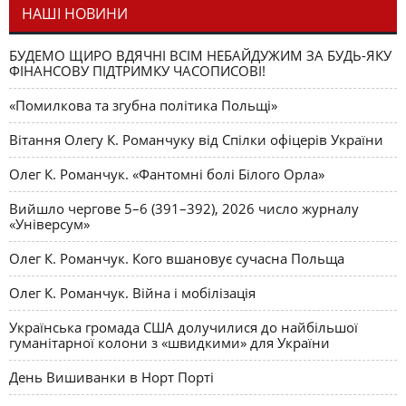
НАШІ НОВИНИ
БУДЕМО ЩИРО ВДЯЧНІ ВСІМ НЕБАЙДУЖИМ ЗА БУДЬ-ЯКУ
ФІНАНСОВУ ПІДТРИМКУ ЧАСОПИСОВІ!
«Помилкова та згубна політика Польщі»
Вітання Олегу К. Романчуку від Спілки офіцерів України
Олег К. Романчук. «Фантомні болі Білого Орла»
Вийшло чергове 5–6 (391–392), 2026 число журналу
«Універсум»
Олег К. Романчук. Кого вшановує сучасна Польща
Олег К. Романчук. Війна і мобілізація
Українська громада США долучилися до найбільшої
гуманітарної колони з «швидкими» для України
День Вишиванки в Норт Порті