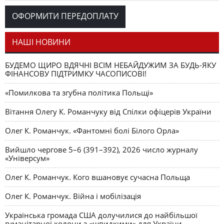
Романчука
ОФОРМИТИ ПЕРЕДОПЛАТУ
Журавель і синиця
СЛОВО РЕДАКЦІЙНЕ
Олег К. Романчук
як уособлення української політстратегії й тактики
НАШІ НОВИНИ
БУДЕМО ЩИРО ВДЯЧНІ ВСІМ НЕБАЙДУЖИМ ЗА БУДЬ-ЯКУ
ФІНАНСОВУ ПІДТРИМКУ ЧАСОПИСОВІ!
«Помилкова та згубна політика Польщі»
Вітання Олегу К. Романчуку від Спілки офіцерів України
Олег К. Романчук. «Фантомні болі Білого Орла»
Вийшло чергове 5–6 (391–392), 2026 число журналу
«Універсум»
Олег К. Романчук. Кого вшановує сучасна Польща
Олег К. Романчук. Війна і мобілізація
Українська громада США долучилися до найбільшої
гуманітарної колони з «швидкими» для України