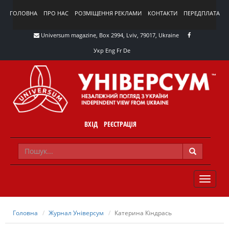
ГОЛОВНА
ПРО НАС
РОЗМІЩЕННЯ РЕКЛАМИ
КОНТАКТИ
ПЕРЕДПЛАТА
Universum magazine, Box 2994, Lviv, 79017, Ukraine
Укр
Eng
Fr
De
ВХІД
РЕЄСТРАЦІЯ
TOGGLE
NAVIG
Головна
Журнал Універсум
Катерина Кіндрась