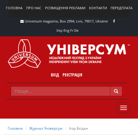
ГОЛОВНА
ПРО НАС
РОЗМІЩЕННЯ РЕКЛАМИ
КОНТАКТИ
ПЕРЕДПЛАТА
Universum magazine, Box 2994, Lviv, 79017, Ukraine
Укр
Eng
Fr
De
ВХІД
РЕЄСТРАЦІЯ
TOGGLE
NAVIG
Головна
Журнал Універсум
Ігор Бігдан