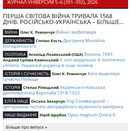
ЖУРНАЛ УНІВЕРСУМ 5–6 (391–392), 2026
ПЕРША СВІТОВА ВІЙНА ТРИВАЛА 1568
ДНІВ. РОСІЙСЬКО-УКРАЇНСЬКА – БІЛЬШЕ...
Війна і мобілізація
ВІЙНА
Олег К. Романчук
Доктрина Михайла
ДЕРЖАВНІСТЬ
Степан Кость
Колодзінського
Волинь 1943
ПОЛІТИКА
Аскольд Лозинський (США)
У колі моральної й політичної
Анджей Суліма-Камінський
сліпоти: Україна й українці в очах поляків
Кого вшановує
ІСТОРІЯ І СУЧАСНІСТЬ
Олег К. Романчук
сучасна Польща
Українсько-польська
ІСТОРІЯ
Степан Ріпецький
дипломатична боротьба 1918-1923
Ігор Соневицький –
ЕЛІТА НАЦІЇ
Оксана Захарчук
центральна постать еміграційного музичного материка
Opus magnum Олега К.
НАШІ ВИДАННЯ
Юрій Щербак
Романчука
Більше про випуск »
Аналітичний центр Олега К.
РЕЦЕНЗІЇ
Петро Іванишин