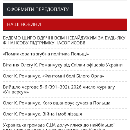
Романчука
ОФОРМИТИ ПЕРЕДОПЛАТУ
Журавель і синиця
СЛОВО РЕДАКЦІЙНЕ
Олег К. Романчук
як уособлення української політстратегії й тактики
НАШІ НОВИНИ
БУДЕМО ЩИРО ВДЯЧНІ ВСІМ НЕБАЙДУЖИМ ЗА БУДЬ-ЯКУ
ФІНАНСОВУ ПІДТРИМКУ ЧАСОПИСОВІ!
«Помилкова та згубна політика Польщі»
Вітання Олегу К. Романчуку від Спілки офіцерів України
Олег К. Романчук. «Фантомні болі Білого Орла»
Вийшло чергове 5–6 (391–392), 2026 число журналу
«Універсум»
Олег К. Романчук. Кого вшановує сучасна Польща
Олег К. Романчук. Війна і мобілізація
Українська громада США долучилися до найбільшої
гуманітарної колони з «швидкими» для України