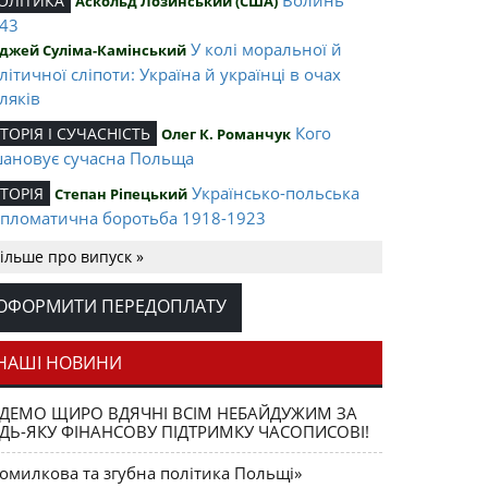
ОЛІТИКА
Аскольд Лозинський (США)
43
У колі моральної й
джей Суліма-Камінський
літичної сліпоти: Україна й українці в очах
ляків
Кого
СТОРІЯ І СУЧАСНІСТЬ
Олег К. Романчук
ановує сучасна Польща
Українсько-польська
СТОРІЯ
Степан Ріпецький
пломатична боротьба 1918-1923
Ігор Соневицький –
ЛІТА НАЦІЇ
Оксана Захарчук
ільше про випуск »
нтральна постать еміграційного музичного
терика
ОФОРМИТИ ПЕРЕДОПЛАТУ
Opus magnum
АШІ ВИДАННЯ
Юрій Щербак
ега К. Романчука
НАШІ НОВИНИ
Аналітичний центр
ЕЦЕНЗІЇ
Петро Іванишин
ДЕМО ЩИРО ВДЯЧНІ ВСІМ НЕБАЙДУЖИМ ЗА
ега К. Романчука
ДЬ-ЯКУ ФІНАНСОВУ ПІДТРИМКУ ЧАСОПИСОВІ!
Журавель і
ЛОВО РЕДАКЦІЙНЕ
Олег К. Романчук
омилкова та згубна політика Польщі»
ниця як уособлення української політстратегії й