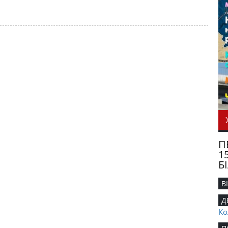
П
1
Б
В
Д
Ко