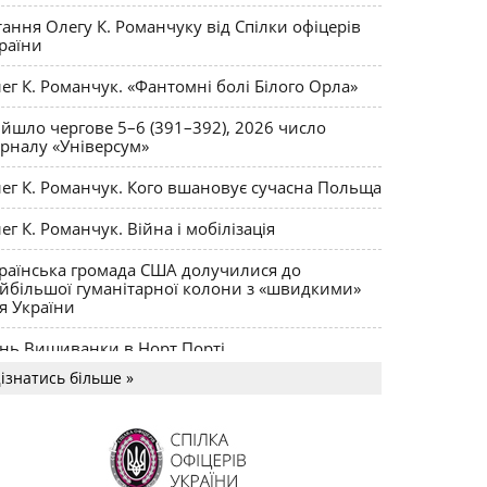
ктики
тання Олегу К. Романчуку від Спілки офіцерів
раїни
ег К. Романчук. «Фантомні болі Білого Орла»
йшло чергове 5–6 (391–392), 2026 число
рналу «Універсум»
ег К. Романчук. Кого вшановує сучасна Польща
ег К. Романчук. Війна і мобілізація
раїнська громада США долучилися до
йбільшої гуманітарної колони з «швидкими»
я України
нь Вишиванки в Норт Порті
ізнатись більше »
US MAGNUM Олега К. Романчука