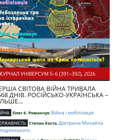
ЖУРНАЛ УНІВЕРСУМ 5–6 (391–392), 2026
ЕРША СВІТОВА ВІЙНА ТРИВАЛА
568 ДНІВ. РОСІЙСЬКО-УКРАЇНСЬКА –
ІЛЬШЕ...
Війна і мобілізація
ІЙНА
Олег К. Романчук
Доктрина Михайла
ЕРЖАВНІСТЬ
Степан Кость
лодзінського
Волинь