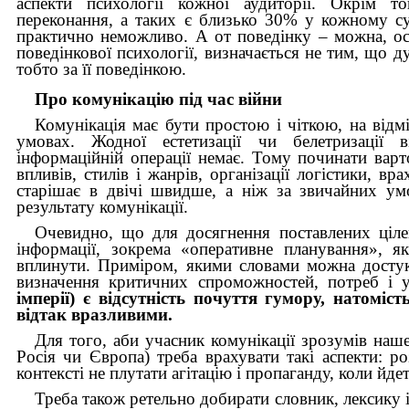
аспекти психології кожної аудиторії. Окрім 
переконання, а таких є близько 30% у кожному сус
практично неможливо. А от поведінку – можна, ос
поведінкової психології, визначається не тим, що д
тобто за її поведінкою.
Про комунікацію під час війни
Комунікація має бути простою і чіткою, на відмі
умовах. Жодної естетизації чи белетризації
інформаційній операції немає. Тому починати варто
впливів, стилів і жанрів, організації логістики, в
старішає в двічі швидше, а ніж за звичайних ум
результату комунікації.
Очевидно, що для досягнення поставлених цілей
інформації, зокрема «оперативне планування», я
вплинути. Приміром, якими словами можна достука
визначення критичних спроможностей, потреб і у
імперії) є відсутність почуття гумору, натомі
відтак вразливими.
Для того, аби учасник комунікації зрозумів наш
Росія чи Європа) треба врахувати такі аспекти: р
контексті не плутати агітацію і пропаганду, коли йде
Треба також ретельно добирати словник, лексику 