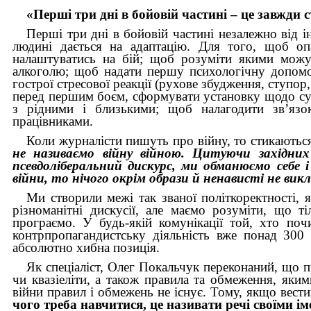
«Перші три дні в бойовій частині – це завжди с
Перші три дні в бойовій частині незалежно від і
людині дається на адаптацію. Для того, щоб опа
налаштуватись на бій; щоб розуміти якими можут
алкоголю; щоб надати першу психологічну допомо
гострої стресової реакції (рухове збудження, ступор,
перед першим боєм, сформувати установку щодо су
з рідними і близькими; щоб налагодити зв’язо
працівниками.
Коли журналісти пишуть про війну, то стикають
не називаємо війну війною. Цитуючи західни
псевдоліберальний дискурс, ми обманюємо себе і
війни, то нічого окрім образи й ненависті не ви
Ми створили межі так званої політкоректності,
різноманітні дискусії, але маємо розуміти, що 
програємо. У будь-якій комунікації той, хто почи
контрпропагандистську діяльність вже понад 300
абсолютно хибна позиція.
Як спеціаліст, Олег Покальчук переконаний, що п
чи квазіеліти, а також правила та обмеження, яким
війни правил і обмежень не існує. Тому, якщо вести
чого треба навчитися, це називати речі своїми і