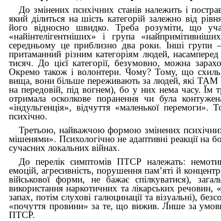
До змінених психічних станів належить і постр
який ділиться на шість категорій залежно від рів
його відносно швидко. Треба розуміти, що уч
«найінтелігентніших» і група «найпримітивніши
середньому це приблизно два роки. Інші групи –
притаманний різним категоріям людей, насамперед 
тисяч. До цієї категорії, безумовно, можна зарах
Окремо також і волонтери. Чому? Тому, що схиль
вища, вони більше переживають за людей, які ТАМ (
на передовій, під вогнем), бо у них нема часу. Їм 
отримала осколкове поранення чи була контужена
«індульгенція», відчуття «маленької перемоги». 
психічно.
Третьою,
найважчою формою змінених психічних с
мішенями». Психологічно не адаптивні реакції на б
сучасних локальних війнах.
До перелік симптомів ПТСР належать: немотиво
емоцій, агресивність, порушення пам’яті й концентра
військової форми, не бажає спілкуватися), загал
використання наркотичних та лікарських речовин, 
запах, потім слухові галюцинації та візуальні), без
«почуття провини» за те, що вижив. Лише за умови
ПТСР.