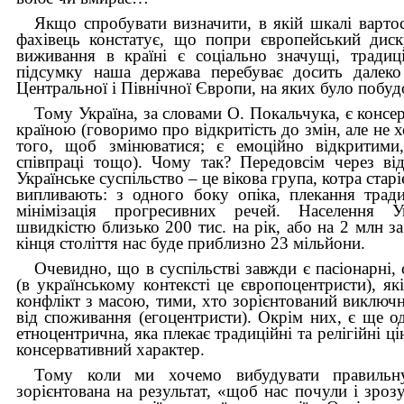
Якщо спробувати визначити, в якій шкалі вартос
фахівець констатує, що попри європейський дис
виживання в країні є соціально значущі, традиці
підсумку наша держава перебуває досить далеко
Центральної і Північної Європи, на яких було поб
Тому Україна, за словами О. Покальчука, є конс
країною (говоримо про відкритість до змін, але не 
того, щоб змінюватися; є емоційно відкритими
співпраці тощо). Чому так? Передовсім через ві
Українське суспільство – це вікова група, котра старі
випливають: з одного боку опіка, плекання трад
мінімізація прогресивних речей. Населення У
швидкістю близько 200 тис. на рік, або на 2 млн за
кінця століття нас буде приблизно 23 мільйони.
Очевидно, що в суспільстві завжди є пасіонарні,
(в українському контексті це європоцентристи), як
конфлікт з масою, тими, хто зорієнтований виключ
від споживання (егоцентристи). Окрім них, є ще од
етноцентрична, яка плекає традиційні та релігійні ц
консервативний характер.
Тому коли ми хочемо вибудувати правильну
зорієнтована на результат, «щоб нас почули і зрозу