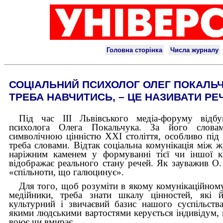
СОЦІАЛЬНИЙ ПСИХОЛОГ ОЛЕГ ПОКАЛЬЧ
ТРЕБА НАВЧИТИСЬ, – ЦЕ НАЗИВАТИ РЕ
Під час ІІІ Львівського медіа-форуму відбу
психолога Олега Покальчука. За його слова
символічною цінністю ХХІ століття, особливо під 
треба словами. Відтак соціальна комунікація між ж
наріжним каменем у формуванні тієї чи іншої ка
відображає реального стану речей. Як зауважив О.
«спільноти, що галюцинує».
Для того, щоб розуміти в якому комунікаційному
медійники, треба знати шкалу цінностей, які
культурний і звичаєвий базис нашого суспільства
якими людськими вартостями керується індивідум, 
воює чи вмирає…