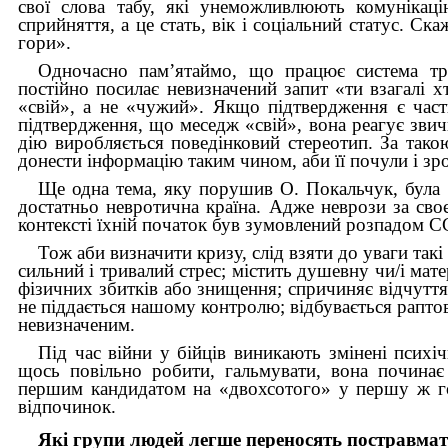
свої слова табу, які унеможливлюють комунікаці
сприйняття, а це стать, вік і соціальний статус. С
гори».
Одночасно пам’ятаймо, що працює система тра
постійно посилає невизначений запит «ти взагалі х
«свій», а не «чужий». Якщо підтвердження є част
підтвердження, що меседж «свій», вона реагує звич
дію виробляється поведінковий стереотип. За так
донести інформацію таким чином, аби її почули і зр
Ще одна тема, яку порушив О. Покальчук, була «
достатньо невротична країна. Адже неврози за св
контексті їхній початок був зумовлений розпадом СС
Тож аби визначити кризу, слід взяти до уваги так
сильний і тривалий стрес; містить душевну чи/і мате
фізичних збитків або знищення; спричиняє відчуття
не піддається нашому контролю; відбувається раптов
невизначеним.
Під час війни у бійців виникають змінені психі
щось повільно робити, гальмувати, вона починає 
першим кандидатом на «двохсотого» у першу ж го
відпочинок.
Які групи людей легше переносять постравма