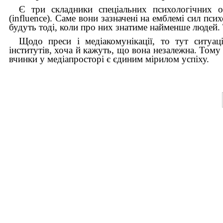
Є три складники спеціальних психологічних оп
(influence). Саме вони зазначені на емблемі сил пси
будуть тоді, коли про них знатиме найменше людей.
Щодо преси і медіакомунікації, то тут ситуац
інститутів, хоча й кажуть, що вона незалежна. Тому 
вчинки у медіапросторі є єдиним мірилом успіху.