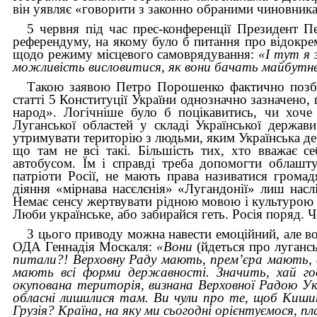
він уявляє «говорити з законно обраними чиновника
5 червня під час прес-конференції Президент 
референдуму, на якому було б питання про відокр
щодо режиму місцевого самоврядування:
«І тут я 
можливість висловитися, як вони бачать майбутнє 
Такою заявою Петро Порошенко фактично позбав
статті 5 Конституції України однозначно зазначено,
народ». Логічніше було б поцікавитись, чи хоче
Луганської областей у складі Української держав
утримувати територію з людьми, яким Українська дер
що там не всі такі. Більшість тих, хто вважає с
автобусом. Їм і справді треба допомогти облашт
патріоти Росії, не мають права називатися грома
діяння «мірнава насєлєнія» «Лугандонії» лиш насл
Немає сенсу жертвувати рідною мовою і культурою н
Люби українське, або забирайся геть. Росія поряд. Ч
З цього приводу можна навести емоційний, але в
ОДА Геннадія Москаля:
«Вони
(йдеться про лугансь
питали?! Верховну Раду мають, прем’єра мають, 
мають всі форми державності. Значить, хай год
окупована територія, визнана Верховної Радою Укр
обласні лишилися там. Ви чули про те, щоб Кишин
Грузія? Країна, на яку ми сьогодні орієнтуємося, пла