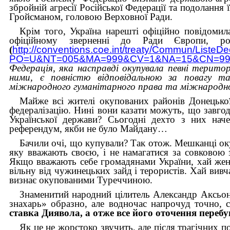
збройній агресії Російської Федерації та подолання 
Гройсманом, головою Верховної Ради.
Крім того, Україна нарешті офіційно повідомил
офіційному зверненні до Ради Європи, р
(
http://conventions.coe.int/treaty/Commun/ListeDe
PO=U&NT=005&MA=999&CV=1&NA=15&CN=9
Федерація, яка насправді окупувала певні територ
ними, є повністю відповідальною за повагу т
міжнародного гуманітарного права та міжнародно
Майже всі жителі окупованих районів Донецької
федералізацію. Нині вони казати можуть, що завгод
Української держави? Сьогодні дехто з них нач
референдум, якби не було Майдану…
Бачили очі, що купували? Так отож. Мешканці оку
яку вважають своєю, і не намагатися за совковою 
Якщо вважають себе громадянами України, хай жену
вільну від чужинецьких зайд і терористів. Хай вивча
визнає окупованими Туреччиною.
Знаменитий народний цілитель Александр Аксьоно
знахарь» образно, але водночас напрочуд точно, 
ставка Диявола, а отже все його оточення переб
Як це не жорстоко звучить, але після трагічних п