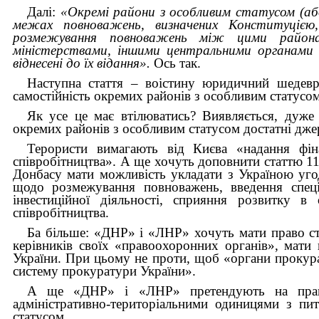
Далі:
«Окремі райони з особливим статусом (або 
межах повноважень, визначених Конституціє
розмежування повноважень між цими района
міністерствами, іншими центральними органами 
віднесені до їх відання».
Ось так.
Наступна стаття – воістину юридичний шедевр.
самостійність окремих районів з особливим статусом
Як усе це має втілюватись? Виявляється, дуже
окремих районів з особливим статусом достатні дже
Терористи вимагають від Києва «надання фін
співробітництва». А ще хочуть доповнити статтю 1
Донбасу мати можливість укладати з Україною угод
щодо розмежування повноважень, введення спеці
інвестиційної діяльності, сприяння розвитку 
співробітництва.
Ба більше: «ДНР» і «ЛНР» хочуть мати право ст
керівників своїх «правоохоронних органів», мати
України. При цьому не проти, щоб «органи прокур
систему прокуратури України».
А ще «ДНР» і «ЛНР» претендують на право
адміністративно-територіальними одиницями з пи
статусом...