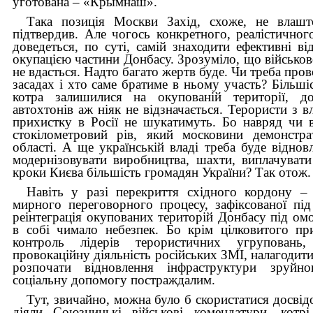
уготована – «Крымнаш».
Така позиція Москви Захід, схоже, не влашт
підтвердив. Але чогось конкретного, реалістичног
доведеться, по суті, самій знаходити ефективні від
окупацією частини Донбасу. Зрозуміло, що військо
не вдасться. Надто багато жертв буде. Чи треба про
засадах і хто саме братиме в ньому участь? Більшіс
котра залишилися на окупованій території, до
автохтонів аж ніяк не відзначається. Терористи з вл
прихистку в Росії не шукатимуть. Бо навряд чи 
стокілометровий рів, який московини демонстра
області. А ще українській владі треба буде відно
модернізовувати виробництва, шахти, виплачувати 
кроки Києва більшість громадян України? Так отож.
Навіть у разі перекриття східного кордону –
мирного переговорного процесу, зафіксованої пі
реінтеграція окупованих територій Донбасу під ом
в собі чимало небезпек. Бо крім цілковитого пр
контроль лідерів терористичних угруповань
провокаційну діяльність російських ЗМІ, налагодити
розпочати відновлення інфраструктури зруйнов
соціальну допомогу постраждалим.
Тут, звичайно, можна було б скористатися досвід
діяли Союзницькі військові комендатури, котрі