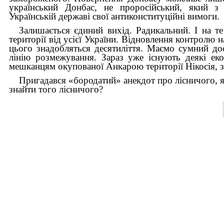
український Донбас, не проросійський, який з 
Українській державі свої антиконституційні вимоги.
Залишається єдиний вихід. Радикальний. І на т
території від усієї України. Відновлення контрол
цього знадобляться десятиліття. Маємо сумний дос
лінію розмежування. Зараз уже існують деякі ек
мешканцям окупованої Анкарою території Нікосія, зв
Пригадався «бородатий» анекдот про лісничого, як
знайти того лісничого?