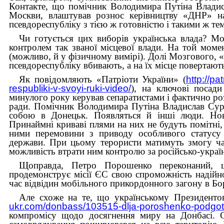
Контакте, що помічник Володимира Путіна Владис
Москви, влаштував рознос керівництву «ДНР» на
псевдореспубліку з тією ж готовністю і такими ж т
Чи готується цих виборів українська влада? Мо
контролем так званої місцевої влади. На той моме
(можливо, й у фізичному вимірі). Долі Мозгового, «Б
псевдореспубліку вбивають, а на їх місце повертають
Як повідомляють «Патріоти України» (
http://pa
respubliki-v-svoyi-ruki-video/
), на ключові посад
минулого року керував сепаратистами і фактично роз
ради. Помічник Володимира Путіна Владислав Сурк
собою в Донецьк. Появляться й інші люди. Нові,
Принаймні криваві плями на них не будуть помітні, 
ними перемовини з приводу особливого статусу п
держави. При цьому терористи матимуть змогу ча
можливість втрати ним контролю за російсько-укра
Щоправда, Петро Порошенко переконаний, 
продемонструє місії ЄС свою спроможність надійн
час відвідин мобільного прикордонного загону в Бо
Але схоже на те, що українському Президентов
ukr.com/donbass/103515-dlja-poroshenko-podgoto
компромісу щодо досягнення миру на Донбасі. С