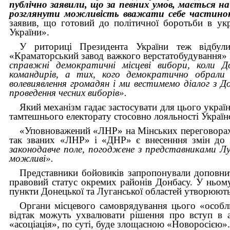
публічно заявили, що за певних умов, мається на
розглянути можливість вважати себе частино
заявив, що готовий до політичної боротьби в ук
України».
У риториці Президента України теж відбули
«Краматорський завод важкого верстатобудування»
справжні демократичні місцеві вибори, коли Д
командирів, а тих, кого демократично обрали ж
волевиявлення громадян і ми вестимемо діалог з Д
проведення чесних виборів».
Який механізм гадає застосувати для цього украї
тамтешнього електорату стосовно лояльності Україн
«Уповноважений «ЛНР» на Мінських переговорах
так званих «ЛНР» і «ДНР» є внесенння змін до 
законодавче поле, погоджене з представниками Лу
можливі».
Представники бойовиків запропонували доповни
правовий статус окремих районів Донбасу. У ньому,
пункти Донецької та Луганської областей утворюют
Органи місцевого самоврядування цього «особл
відтак можуть ухвалювати рішення про вступ в а
«асоціація», по суті, буде злощасною «Новоросією»