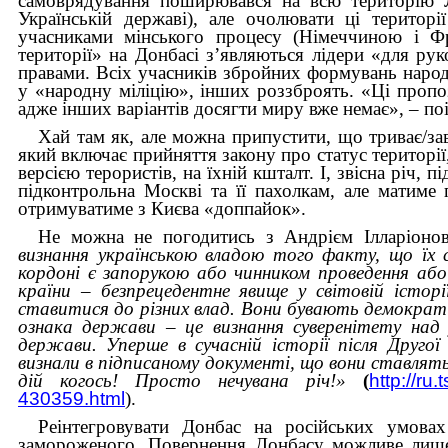
самоврядування поширювався на всю територію Лу
Українській державі), але очолювати ці терито
учасниками мінського процесу (Німеччиною і Ф
території» на Донбасі з’являються лідери «для ру
правами. Всіх учасників збройних формувань народ
у «народну міліцію», інших роззброять. «Ці пропози
адже інших варіантів досягти миру вже немає», – 
Хай там як, але можна припустити, що триває/зав
який включає прийняття закону про статус території
версією терористів, на їхній кшталт. І, звісна річ,
підконтрольна Москві та її пахолкам, але матиме
отримуватиме з Києва «доппайок».
Не можна не погодитись з Андрієм Ілларіоно
визнання українською владою того факту, що їх с
кордоні є запорукою або чинником проведення або
країни – безпрецедентне явище у світовій істор
ставитися до різних влад. Вони бувають демократи
ознака держави – це визнання суверенітету над
держави. Уперше в сучасній історії після Другої
визнали в підписаному документі, що вони ставлять
дій когось! Просто нечувана річ!»
(
http://ru
430359.html
).
Реінтегровувати Донбас на російських умова
замороженого. Повернення Донбасу можливе лише