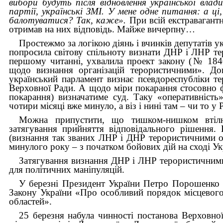
вибори будуть після відновлення української влад
партії, українські ЗМІ. У мене одне питання: а 
балотуватися? Так, каже».
При всій екстравагантно
отримав на них відповідь. Майже вичерпну…
Простежмо за логікою діянь і вчинків депутатів у
попросила світову спільноту визнати ДНР і ЛНР тер
першому читанні, ухвалила проект закону (№ 1840
щодо визнання організацій терористичними». До
український парламент визнає псевдореспубліки 
Верховної Ради. А щодо міри покарання стосовно фі
покарання) визначатиме суд. Таку «оперативність
чотири місяці вже минуло, а віз і нині там – чи то 
Можна припустити, що тишком-нишком втілю
затягування прийняття відповідального рішення. 
(визнання так званих ЛНР і ДНР терористичними ор
минулого року – з початком бойових дій на сході Укр
Затягування визнання ДНР і ЛНР терористичними 
для політичних маніпуляцій.
У березні Президент України Петро Порошенко п
Закону України «Про особливий порядок місцевого
областей».
25 березня набула чинності постанова Верховно