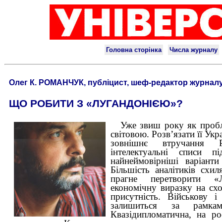
Олег К. РОМАНЧУК, публіцист, шеф-редактор журнал
ЩО РОБИТИ З «ЛУГАНДОНІЄЮ»?
Уже звиш року як проб
світовою. Розв’язати її Укр
зовнішнє втручання Р
інтелектуальні списи п
найнеймовірніші варіанти
Більшість аналітиків сх
прагне перетворити «
економічну виразку на схо
присутність. Військову і
залишиться за рамкам
Квазідипломатична, на р