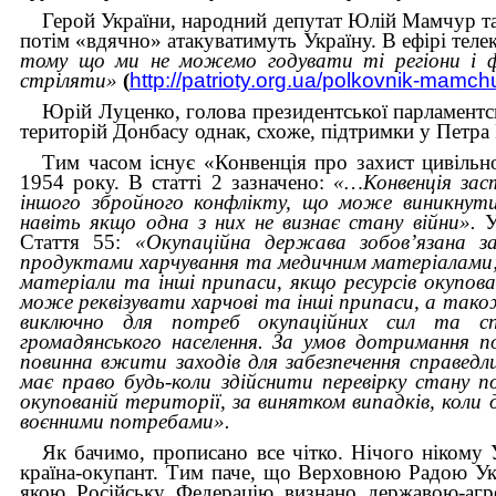
Герой України, народний депутат Юлій Мамчур так
потім «вдячно» атакуватимуть Україну. В ефірі телек
тому що ми не можемо годувати ті регіони і 
стріляти»
(
http://patrioty.org.ua/polkovnik-mam
Юрій Луценко, голова президентської парламентсь
територій Донбасу однак, схоже, підтримки у Пет
Тим часом існує «Конвенція про захист цивільно
1954 року. В статті 2 зазначено:
«…Конвенція заст
іншого збройного конфлікту, що може виникнут
навіть якщо одна з них не визнає стану війни».
У
Стаття 55:
«Окупаційна держава зобов’язана за
продуктами харчування та медичним матеріалами; 
матеріали та інші припаси, якщо ресурсів окупо
може реквізувати харчові та інші припаси, а тако
виключно для потреб окупаційних сил та спі
громадянського населення. За умов дотримання п
повинна вжити заходів для забезпечення справедли
має право будь-коли здійснити перевірку стану 
окупованій території, за винятком випадків, кол
воєнними потребами».
Як бачимо, прописано все чітко. Нічого нікому У
країна-окупант. Тим паче, що Верховною Радою Ук
якою Російську Федерацію визнано державою-агр