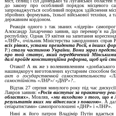
міст, селищ і сіл Донецької та Луганської областей
до закону про особливий порядок місцевого сам
запроваджується особливий порядок здійснення міс
збройних формувань, їхньої військової техніки, а 
державним кордоном.
Реакція одного з так званих «лідерів» самопро
Алєксандр Захарченко заявив, що перемир’я на Дон
республіку. Однак 19 квітня на запитання кореспон
«ЛНР», очільник Міністерства закордонних справ Ро
всіх рівнях, устами президента Росії, в інших ф
Р.)
стали частиною України. Вони зараз представ
про той статус, який передбачений Мінськими
далі пройде конституційна реформа, щоб цей ста
Отакої! А як же з волевиявленням «донбаського
нашвидкоруч виготовлених кустарним способом бюл
акт о государственной самостоятельности 
самостійність «ЛНР»/ «ДНР»?.
.
Відтак 27 серпня минулого року під час дискусі
Лавров заявив:
«Росія виступає за практичну реа
областях»
.
Мовляв,
«ми виходимо з того, що в Л
результатів яких ми віднеслися з повагою»
. А да
сепаратистами» cамопроголошені «ДНР» і «ЛНР».
Нині ж його патрон Владімір Путін вдається