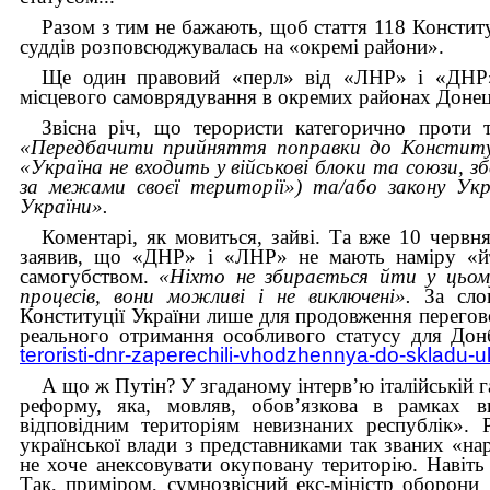
Разом з тим не бажають, щоб стаття 118 Конститу
суддів розповсюджувалась на «окремі райони».
Ще один правовий «перл» від «ЛНР» і «ДНР»
місцевого самоврядування в окремих районах Донецьк
Звісна річ, що терористи категорично проти
«Передбачити прийняття поправки до Конституці
«Україна не входить у військові блоки та союзи, зб
за межами своєї території») та/або закону Укр
України».
Коментарі, як мовиться, зайві. Та вже 10 червн
заявив, що «ДНР» і «ЛНР» не мають наміру «йт
самогубством.
«Ніхто не збирається йти у цьому
процесів, вони можливі і не виключені».
За слов
Конституції України лише для продовження переговор
реального отримання особливого статусу для Донб
teroristi-dnr-zaperechili-vhodzhennya-do-skladu-uk
А що ж Путін? У згаданому інтерв’ю італійській г
реформу, яка, мовляв, обов’язкова в рамках в
відповідним територіям невизнаних республік». 
української влади з представниками так званих «н
не хоче анексовувати окуповану територію. Навіть
Так, приміром, сумнозвісний екс-міністр оборони 