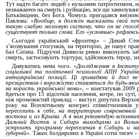
Тут надто багато людей з нульовим патріотизмом, над
незважаючи на смерть і руйнацію, все ще замилувано 
Батьківщини, без Бога. Чомусь пригадався висново
Павлова:
«Вообще, я должен высказать свой печа
такую слабую мозговую систему, что он не спосо
существуют только слова. Его «условные» рефлекс
Сьогодні український «фронтир» – Дикий Степ
з’ясовування стосунків, на територію, де панує пра
бал Сатана. Підручні Диявола ревно виконують заб
смерть, застосовують тортури, здійснюють терор, з
Дивуватись нема чого.
«Дослідження в Інститу
соціальної та політичної психології АПН Україн
антиукраїнські позиції. Ці громадяни й досі не
презирством і ворожістю ставляться до будь-яких
на користь української мови»,
–
констатував 2009 
йдеться про 15 відсотків населення, котре, по суті
ніж промовистий приклад – виступ депутата Верхо
року на Всесвітньому конгресі співвітчизників 
переселить к себе, на территорию современной 
востока и из Крыма. А я вам рекомендую вспомни
Дальний Восток и Сибирь выходцами из Волын
устроить программу переселения в Сибирь и н
губерній».
Таких болдирєвих в Україні сотні тисяч – 