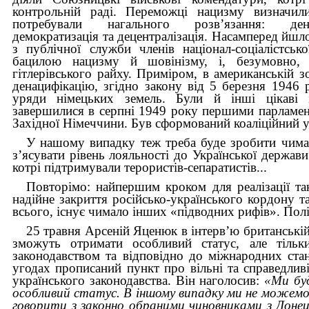
контрольній раді. Переможці нацизму визначили
потребували нагального розв’язання: денац
демократизація та децентралізація. Насамперед йшл
з публічної служби членів націонал-соціалістсько
бацилою нацизму й шовінізму, і, безумовно, 
гітлерівського райху. Приміром, в американській зо
денацифікацію, згідно закону від 5 березня 1946 р
уряди німецьких земель. Були й інші цікаві ін
завершилися в серпні 1949 року першими парламен
Західної Німеччини. Був сформований коаліційний у
У нашому випадку теж треба буде зробити чимал
з’ясувати рівень лояльності до Української держави
котрі підтримували терористів-сепаратистів...
Повторімо: найпершим кроком для реалізації так
надійне закриття російсько-українського кордону т
всього, існує чимало інших «підводних рифів». Пол
25 травня Арсеній Яценюк
в інтерв’ю
британській
зможуть отримати особливий статус, але тільк
законодавством та відповідно до міжнародних стан
угодах прописаний пункт про вільні та справедливі
українського законодавства. Він наголосив:
«Ми буд
особливий статус. В іншому випадку ми не можем
говорити з законно обраними чиновниками з Донец