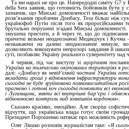
Та ми наразі не про це. Напередодні саміту G7 у Н
della Sera заявив, що готовність бойовиків бути у 
зазначив, що Мінські домовленості вважає найбіл
розв’язання проблеми Донбасу. Теза більш ніж сумн
українофоб Путін після того як проросійськими т
брутально порушені згадані Мінські домовленості. Т
змушена пристати, а й через те, що до підписання
причетні вельми неоднозначні Медведчук і Кучма – 
незважаючи на далеко неоднозначне минуле, во
дозволяють виконувати непрозорі завдання й накази 
суті, позбавляє Україну реального суверенітету над 
4 червня, під час виступу зі щорічним посла
України на тимчасово окупованих територіях я роз
далі:
«Донбасу як невід’ємній частині України гото
вкладати гроші у відновлення інфраструктури вони
сьогодні не буде зруйновано повномасштабним рос
прагнемо і готові хоч сьогодні поновити всі еконо
і Луганщини, зняти всі внутрішні бар’єри і обмеже
відновлюємо контроль над зовнішнім кордоном».
Сказано красиво, емоційно. Але скоріш софістич
відчуття, що українська влада готує своїм гром
Президент Порошенко натякає про можливість рефер
Олег Ляшко розповів журналістам таке
: «Я сьог