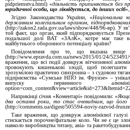
pidpriemstva.html) «
діяльність припиняється без 
юридичної особи, що ліквідується, до інших осіб
»,
Згідно Законодавства України, «
Національна к
державним колегіальним органом, підпорядковани
(http://zakon2.rada.gov.ua/laws/show/448/96-вр). У 
той факт, що орган, який підпорядковується Пре
подальшої долі ВАТ «ЗАлК», котре має таке ва
майбутнього оборонного потенціалу країни?
Повідомлення про те, що вказана вище «
(http://www.epravda.com.ua/news/2015/01/24/5234
враження, що всі події довкруж вітчизняної алюмі
провокують кишенькові злодії, щоб полегшити 
зрозумілою практично синхронна – з судовою тяг
підприємства «Сумське НПО ім. Фрунзе» – унікал
випуску первинного алюмінію (
option=com_content&view=article&id=273&Itemid=2
Наприкінці січня «Коментарі» повідомили: «
Якщо
два останні роки, то стає очевидним, що його
(http://comments.ua/digest/505594-noviy-razvod-frunze
Таке враження, що довкруж алюмінієвої галузі т
стискається порочне/фатальне коло. Чи не є це зло
навколо виробництва титану, авіа- та ракетобудуван