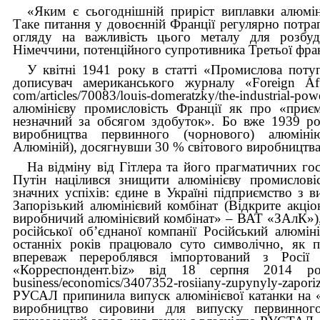
«Яким є сьогоднішній приріст виплавки алюмін
Таке питання у довоєнній Франції регулярно потрап
огляду на важливість цього металу для розбудо
Німеччини, потенційного супротивника Третьої фран
У квітні 1941 року в статті «Промислова поту
дописувач американського журналу «Foreign Affair
com/articles/70083/louis-domeratzky/the-industrial-p
алюмінієву промисловість Франції як про «приєм
незначний за обсягом здобуток»
.
Бо вже 1939 ро
виробництва первинного (чорнового) алюмінію (h
Алюміній), досягнувши 30 % світового виробництва 
На відміну від Гітлера та його прагматичних гос
Путін націлився знищити алюмінієву промислові
значних успіхів: єдине в Україні підприємство з 
Запорізький алюмінієвий комбінат (Відкрите акціо
виробничий алюмінієвий комбінат» – ВАТ «ЗАлК»), 
російської об’єднаної компанії Російський алюмі
останніх років працювало суто символічно, як 
впереваж перероблявся імпортований з Росії 
«Корреспондент.biz» від 18 серпня 2014 року (
business/economics/3407352-rosiiany-zupynyly-zaporiz
РУСАЛ припинила випуск алюмінієвої катанки на 
виробництво сировини для випуску первинног