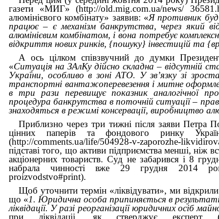
газети «МИГ» (http://old.mig.com.ua/news/ 3658
алюмінієвого комбінату» заявив: «
Я противник буд
працює – є механізм банкрутства, через який ві
алюмінієвим комбінатом, і вона потребує комплексно
відкриття нових ринків, {пошуку} інвестицій та {в
А ось цілком співзвучний до думки Президе
«
Ситуація на ЗАлКу дійсно складна – відсутній ст
України, особливо в зоні АТО. У зв’язку зі зро
транспортні вантажоперевезення і митне оформлен
в три рази перевищує показник аналогічної пр
процедура банкрутства в поточній ситуації – пра
знаходяться в режимі консервації, виробництво алю
Приблизно через три тижні після заяви Петра По
цінних паперів та фондового ринку Україн
(http://comments.ua/life/504928-v-zaporozhe-likvidi
підставі того, що активи підприємства менші, ніж 
акціонерних товариств. Суд не забарився і 8 груд
набрала чинності вже 29 грудня 2014 року (http
proizvodstvo#print).
Щоб уточнити термін «ліквідувати», ми відкрили
що «
1. Юридична особа припиняється в результаті 
ліквідації. У разі реорганізації юридичних осіб ма
при ліквідаціі, як стверджує експерт (http://ww