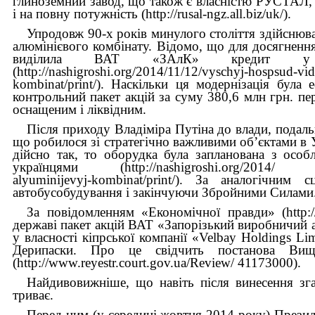
глиноземний завод, що також є власністю РУСТАЛ,
і на повну потужність (http://rusal-ngz.all.biz/uk/).
Упродовж 90-х років минулого століття здійснюва
алюмінієвого комбінату. Відомо, що для досягнення
виділила ВАТ «ЗАлК» кредит у
(http://nashigroshi.org/2014/11/12/vyschyj-hospsud-vid
kombinat/print/). Наскільки ця модернізація бул
контрольний пакет акцій за суму 380,6 млн грн. пе
оснащеним і ліквідним.
Після приходу Владіміра Путіна до влади, подальш
що робилося зі стратегічно важливими об’єктами в 
дійсно так, то оборудка була запланована з особ
українцями (http://nashigroshi.org/2014/ 11/12/
alyuminijevyj-kombinat/print/). За аналогічн
автобусобудування і закінчуючи Збройними Силами
За повідомленням «Економічної правди» (http:/
державі пакет акцій ВАТ «Запорізький виробничий 
у власності кіпрської компанії «Velbay Holdings 
Дерипаски. Про це свідчить постанова Ви
(http://www.reyestr.court.gov.ua/Review/ 41173000).
Найдивовижніше, що навіть після винесення зг
триває.
Перед цим (у середині жовтня 2014 року) Президе