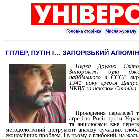
ГІТЛЕР, ПУТІН І… ЗАПОРІЗЬКИЙ АЛЮМІН
Перед Другою Світо
Запоріжжі була джер
найбільшого в СССР вир
1941 року гребля Дніпро
НКВД за наказом Сталіна.
Проведення паралелей т
аґресією Росії проти Укра
та аншлюсами вже перет
методолоґічний інструмент аналізу сучасних глоба
економічних проблем. І в цьому є глибокий, на жаль,