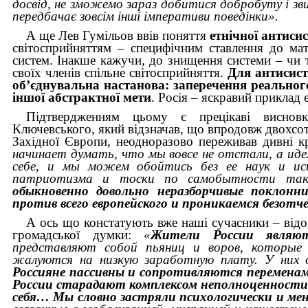
досвід, не зможемо зараз добитися добробуту і зви
передбачає зовсім інші імперативи поведінки».
А ще Лев Гумільов ввів поняття
етнічної антиси
світосприйняттям – специфічним ставлення до мат
систем. Інакше кажучи, до знищення системи – чи 
своїх членів спільне світосприйняття.
Для антисисте
об’єднувальна настанова: заперечення реального 
іншої абстрактної мети
.
Росія – яскравий приклад 
Підтвердженням цьому є прецікаві висновки
Ключевського, який відзначав, що впродовж двохсот 
Західної Європи, неодноразово переживав дивні к
начинает думать, что мы вовсе не отстали, а иде
себе, и мы можем обойтись без ее наук и ис
патриотизма и тоски по самобытности так
обыкновенно довольно неразборчивые поклонн
против всего европейского и проникаемся безотч
А ось що констатують вже наші сучасники – відом
громадської думки:
«
Жители России явля
представляют собой пьяниц и воров, которые
жалуются на низкую заработную плату. У них 
Россияне пассивны и сопротивляются переменам
России старадают комплексом неполноценности
себя… Мы словно застряли психологически и мен