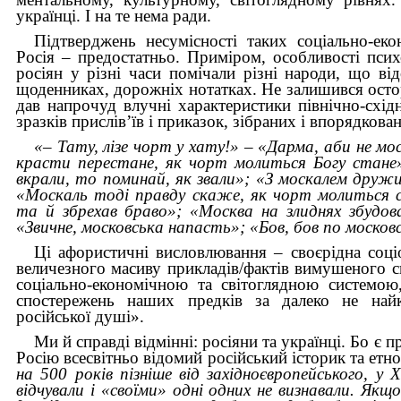
українці. І на те нема ради.
Підтверджень несумісності таких соціально-еко
Росія – предостатньо. Приміром, особливості психо
росіян у різні часи помічали різні народи, що ві
щоденниках, дорожніх нотатках. Не залишився осто
дав напрочуд влучні характеристики північно-схід
зразків прислів’їв і приказок, зібраних і впорядко
«– Тату, лізе чорт у хату!» – «Дарма, аби не м
красти перестане, як чорт молиться Богу стане
вкрали, то поминай, як звали»; «З москалем дружи
«Москаль тоді правду скаже, як чорт молиться с
та й збрехав браво»; «Москва на злиднях збудов
«Звичне, московська напасть»; «Бов, бов по московс
Ці афористичні висловлювання – своєрідна соціо
величезного масиву прикладів/фактів вимушеного с
соціально-економічною та світоглядною системою
спостережень наших предків за далеко не най
російської душі».
Ми й справді відмінні: росіяни та українці. Бо є 
Росію всесвітньо відомий російський історик та етн
на 500 років пізніше від західноєвропейського, у
відчували і «своїми» одні одних не визнавали. Якщ