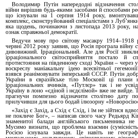
Володимир Путін напередодні відзначення стол
війни вирішив будь-якими засобами й способами ре
що існували на 1 серпня 1914 року, вмонтувавш
комплекс, сконструйований спеціалістами з Луб’янки
яка щодень, починаючи з листопада 2013 року, на
ознак справжньої демократії.
Ведучи мову про світову масакру 1914–1918 р
червні 2012 року заявив, що Росія програла війну с
дивовижний. Ірраціональний. Але для Росії звикли
ірраціонального світосприйняття постало й с
протистояння на південному сході України – через ус
воскреслу маніакальну ідею всесвітньої гегемон
взявся реанімовувати імперський СССР. Путін добр
України в євразійське тіло Московії ці плани 
ірраціональних вчинків, «Путлєр» так і не усві
Україну в лоно «єдіной і нєдєлімой» вже не вийде. 
прагнучи помпезно відзначити столітню дату по
прилучивши для цього бодай ілюзорну «Новоросію
«Захід є Захід, а Схід є Схід, і їм не зійтися вдв
не покличе Бог», – написав свого часу Редьярд Кіп
знаменитої балади англійського письменника не 
Мусимо визнати, що проблема взаємин (сумісність/
Росією існувала завжди. Це навіть не геогра
ментальному, культурному, світоглядному рівнях