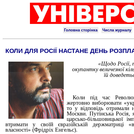
КОЛИ ДЛЯ РОСІЇ НАСТАНЕ ДЕНЬ РОЗПЛ
«Щодо Росії, 
окупантку величезної кіл
їй доведеть
Коли під час Революц
жертовно виборювати «укра
то у відповідь отримали 
Москви. Путінська Росія, 
царсько-більшовицької ім
втримати у своїй євразійській держматриці «ве
власності» (Фрідріх Енгельс).