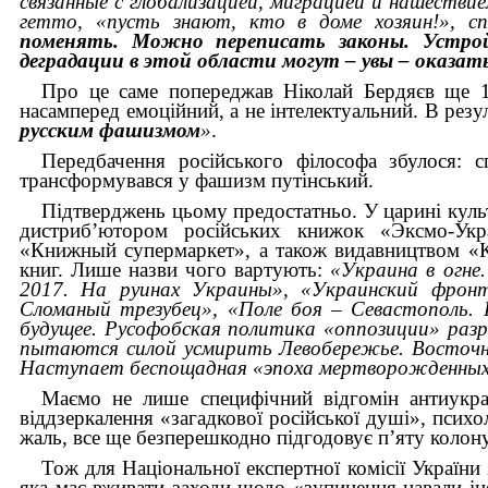
связанные с глобализацией, миграцией и нашествием
гетто, «пусть знают, кто в доме хозяин!», сп
поменять. Можно переписать законы. Устрой
деградации в этой области могут – увы – оказа
Про це саме попереджав Ніколай Бердяєв ще 1
насамперед емоційний, а не інтелектуальний. В резу
русским фашизмом
»
.
Передбачення російського філософа збулося: 
трансформувався у фашизм путінський.
Підтверджень цьому предостатньо. У царині культ
дистриб’ютором російських книжок «Эксмо-Укр
«Книжный супермаркет», а також видавництвом «К
книг. Лише назви чого вартують:
«Украина в огне
2017. На руинах Украины», «Украинский фронт
Сломаный трезубец», «Поле боя – Севастополь.
будущее. Русофобская политика «оппозиции» ра
пытаются силой усмирить Левобережье. Восточн
Наступает беспощадная «эпоха мертворожденны
Маємо не лише специфічний відгомін антиукраїн
віддзеркалення «загадкової російської душі», психол
жаль, все ще безперешкодно підгодовує п’яту колону
Тож для Національної експертної комісії України 
яка має вживати заходи щодо «зупинення навали ін