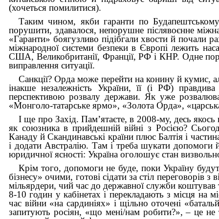
(хочеться помилитися).
Таким чином, якби гаранти по Будапештськом
порушити, здавалося, непорушне післявоєнне міжнар
«Гаранти» боягузливо підібгали хвости й почали р
міжнародної системи безпеки в Європі лежить наса
США, Великобританії, Франції, РФ і КНР.
Одне пор
виправлення ситуації.
Санкції? Орда може перейти на конину й кумис, а
інакше
незалежність України, її (і РФ) правдив
перспективою розвалу держави.
Як уже розвалювал
«Монголо-татарське ярмо», «Золота Орда», «царськ
І ще про Захід. Пам’ятаєте, в 2008-му, десь якос
як союзника в прийдешній війні з Росією? Сього
Канаду й Скандинавські країни плюс Балтія і части
і додати Австралію. Там і треба шукати допомоги й
юридичної ясності: Україна оголошує стан визвольно
Крім того, допомоги не буде, поки Україну будут
бізнесу» очими, готові сідати за стіл переговорів з
мільярдери, чий час до державної служби коштував ти
8-10 годин у кабінетах і перекладають з місця на мі
час війни «на сардиніях» і щільно оточені «баталь
запитують росіян, «що мені/нам робити?», – це не