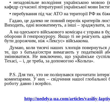
• незадовільне володіння українською мовою (в
кафедр сучасної літературної української мови Інсти
• перебування під час АТО на території РФ як біж
Гадаю, це далеко не повний перелік критеріїв люс
Виходить, одні воюватимуть, а інші – зраджувати, з
А на одеського військового комісара є управа в б
оборони й генпрокурору. Якщо ті не реагують адек
бути дорожчим, ніж «Лексус» військкома.
Думаю, коли тисячі наших хлопців повернуться 
те, що з батька/сестри вимагають у податковій аб
змінюватися. Не виключено, що українське суспіл
Техасі, – і, де треба, за допомогою «Кольта».
P.S.
Для тих, хто не полінувався прочитати інтер
коментарями. У них – свідчення нашої глобальної 
роботу давно і всерйоз.
http://nedelya-ua.com/articles/vasiliy-lap