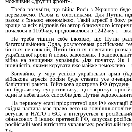
можливий «другий фронт».
Треба розуміти, що війна Росії з Україною буд
переможемо. Разом із союзниками. Для Путіна під
разом з їхньою економікою
. Такій агресії з боку 
краще за всіх відповів би автор блискучого історич
почалося в 1169-му, продовжилося в 1242-му і – вкл
Не треба тішити себе ілюзією, що Путін рапт
багатомільйонна Орда, розлютована російським тел
боїться не санкцій, Путін боїться повстання розча
української крові й нових завоювань. І задовольнит
війна на знищення українців. Для початку. Як і 
шовіністів, якими керувати вже майже неможливо – 
Звичайно, у міру успіхів української армії (
військова
агресія росіян буде ставати усе очевид
балістичні ракети. Військова доктрина РФ (грудень 
по будь-якому супротивнику, що загрожує «росій
один із небагатьох способів для Путіна задовольнит
На першому етапі пріоритетної для РФ окупації бу
східна частина має право вето на зовнішньополіти
вступає в НАТО і ЄС, а інтегрується в російський
фінансових й інших претензій РФ, запускає російсь
російській мові витісняти українську, російській цер
т.д.