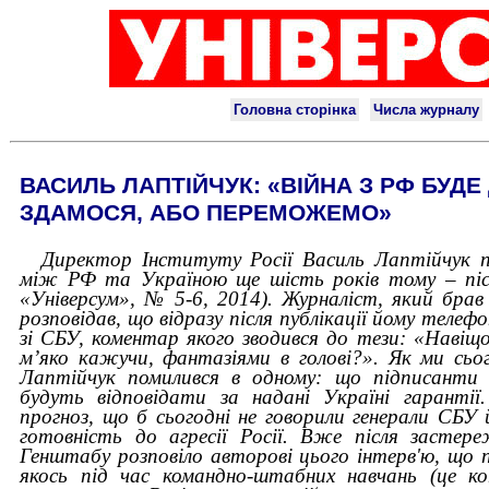
ВАСИЛЬ ЛАПТІЙЧУК: «ВІЙНА З РФ БУДЕ
ЗДАМОСЯ, АБО ПЕРЕМОЖЕМО»
Директор Інституту Росії Василь
Лаптійчук
між РФ та Україною ще шість років тому – після
«Універсум», № 5-6, 2014). Журналіст, який брав
розповідав, що відразу після публікації йому теле
зі СБУ, коментар якого зводився до тези: «Навіщ
м’яко кажучи, фантазіями в голові?». Як ми сьог
Лаптійчук помилився в одному: що підписанти
будуть відповідати за надані Україні гарантії
прогноз, що б сьогодні не говорили генерали СБУ
готовність до агресії Росії. Вже після застер
Генштабу розповіло авторові цього інтерв'ю, що 
якось під час командно-штабних навчань (це к