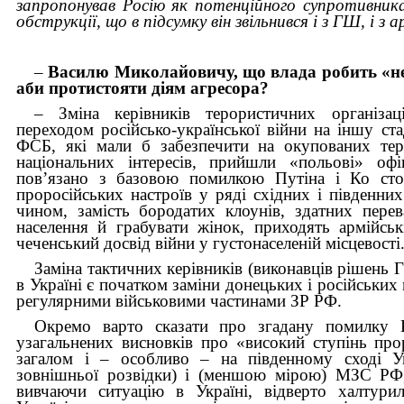
запропонував Росію як потенційного супротивника
обструкції, що в підсумку він звільнився і з ГШ, і з ар
–
Василю Миколайовичу, що влада робить «не 
аби протистояти діям агресора?
– Зміна керівників терористичних організац
переходом російсько-української війни на іншу стад
ФСБ, які мали б забезпечити на окупованих тери
національних інтересів, прийшли «польові» о
пов’язано з базовою помилкою Путіна і Ко
ст
проросійських настроїв у ряді східних і південни
чином, замість бородатих клоунів, здатних пере
населення й грабувати жінок, приходять армійсь
чеченський досвід війни у густонаселеній місцевості
Заміна тактичних керівників (виконавців рішен
в Україні є початком заміни донецьких і російських
регулярними військовими частинами ЗР РФ.
Окремо варто сказати про згадану помилку 
узагальнених висновків про «високий ступінь прор
загалом і – особливо – на південному сході 
зовнішньої розвідки) і (меншою мірою) МЗС РФ,
вивчаючи ситуацію в Україні, відверто халтури