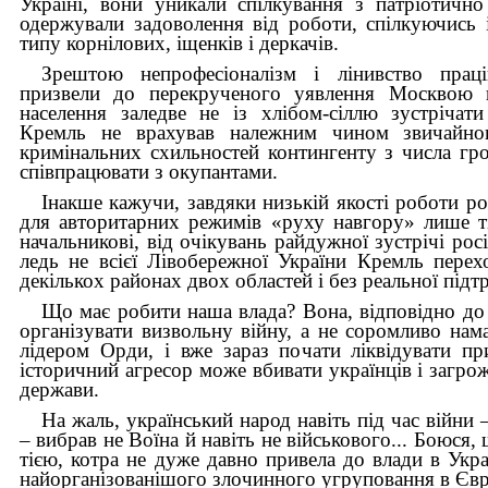
Україні, вони уникали спілкування з патріотичн
одержували задоволення від роботи, спілкуючись 
типу корнілових, іщенків і деркачів.
Зрештою непрофесіоналізм і лінивство праці
призвели до перекрученого уявлення Москвою щ
населення заледве не із хлібом-сіллю зустрічат
Кремль не врахував належним чином звичайног
кримінальних схильностей контингенту з числа гро
співпрацювати з окупантами.
Інакше кажучи, завдяки низькій якості роботи р
для авторитарних режимів «руху навгору» лише ті
начальникові, від очікувань райдужної зустрічі ро
ледь не всієї Лівобережної України Кремль перехо
декількох районах двох областей і без реальної підт
Що має робити наша влада? Вона, відповідно до 
організувати визвольну війну, а не соромливо нам
лідером Орди, і вже зараз почати ліквідувати пр
історичний агресор може вбивати українців і загр
держави.
На жаль, український народ навіть під час війни
– вибрав не Воїна й навіть не військового... Боюся,
тією, котра не дуже давно привела до влади в Укр
найорганізованішого злочинного угруповання в Євр