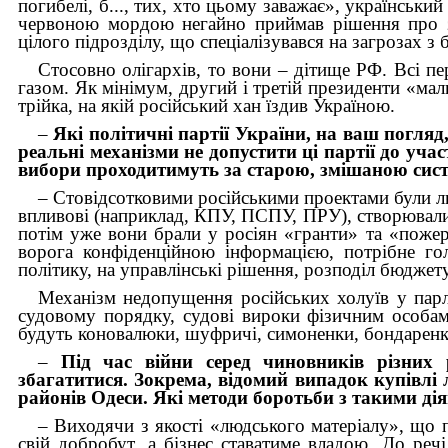
погибелі, б..., тих, хто цьому заважає», українськи
червоною мордою негайно приймав рішення про зві
цілого підрозділу, що спеціалізувався на загрозах з
Стосовно олігархів, то вони – дітище РФ. Всі пе
газом. Як мінімум, другий і третій президенти «мал
трійка, на якій російський хан їздив Україною.
–
Які політичні партії України, на ваш погля
реальні механізми не допустити ці партії до уча
вибори проходитимуть за старою, змішаною сис
– Стовідсотковими російськими проектами були ли
впливові (наприклад, КПУ, ПСПУ, ПРУ), створювалися
потім уже вони брали у росіян «гранти» та «пожерт
ворога конфіденційною інформацією, потрібне гол
політику, на управлінські рішення, розподіл бюджет
Механізм недопущення російських холуїв у парла
судовому порядку, судові вироки фізичним особам
будуть коновалюки, шуфричі, симоненки, бондаренки
–
Під час війни серед чиновників різних
збагатитися. Зокрема, відомий випадок купівлі
районів Одеси. Які методи боротьби з такими ді
– Виходячи з якості «людського матеріалу», що п
свій добробут, а бізнес ставатиме владою. До реч