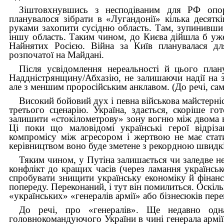
Зіштовхнувшись з несподіваним для РФ опор
планувалося зібрати в «Лугандонії» кілька десятк
руками захопити сусідню область. Там, зупинивши 
іншу область. Таким чином, до Києва дійшла б уже
Найнятих Росією. Війна за Київ планувалася дл
розпочатої на Майдані.
Після усвідомлення нереальності й цього пла
Наддністрянщину/Абхазію, не залишаючи надії на з
але з меншим проросійським анклавом. (До речі, са
Високий бойовий дух і певна військова майстерніст
третього сценарію. Україна, здається, скоріше г
залишити «стокілометрову» зону вогню між двома 
Ці поки що маловідомі українські герої відріз
компромісу між агресором і жертвою не має стат
керівництвом воно буде зметене з рекордною швидк
Тяким чином, у Путіна залишається чи заледве н
конфлікт до кращих часів (через ламання українськ
спробувати знищити українську економіку й фінанс
попереду. Переконаний, і тут він помилиться. Оскіль
«українських» «генералів армії» або бізнесюків пер
До речі, про «генералів». Ще недавно од
головнокомандуючого України в чині генерала армії