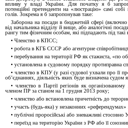
впливу у владі України. Для початку я б запроп
потенційні претенденти на «люстрацію» самі собі
голів. Зокрема я б запропонував таке:
Заборона на посади в бюджетній сфері (включно
від начальника відділу й вище, або аналогічні поса
рангу тим фізичним особам, які підпадають під такі к
• Членство в КПСС;
• робота в КГБ СССР або агентурне співробітниц
• перебування на території РФ як стажиста, «по об
• установлена в судовому порядку протиправна с
• членство в КПУ (у разі судової ухвали про її пр
об’єднаннях, діяльність яких буде визначена судом 
• членство в Партії регіонів як організованом
членом ПР за станом на 1 грудня 2013 року;
• членство або встановлена причетність до терори
• участь (будь-яка) у незаконних «референдумах»
• публічні проросійські або зневажливі стосовно У
• переїзд на територію України з РФ або її союзни