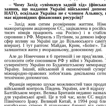
–
Чому Захід «увімкнув задній хід» (фінськ
заявив, що надання Україні військової допом
НАТО, оскільки Україна не є членом Альянсу, н
має відповідних фінансових ресурсів)?
– Захід жив ситим розміреним життям. Німе
мажоритарним акціонером ЄС, зацікавлена в російс
тисяч німців працюють «на Росію») і в стабіль
сировини з РФ. Меркель з Путіним, за деякою інфо
сфер впливу на Україні ще до Вільнюського саміт
вперше). І тут раптом: Майдан, Крим, «Боїнг». Та
залишитися жити у вчорашньому, довоєнному дні.
Але до Німеччини я б претензій і не пред’являв
оголосити себе союзником РФ у війні з Україною. Т
суверенітету України по Будапештському меморанд
Україну. Інший, військовий й економічний супер
міжнародно-правових зобов’язань декількома сотн
технічною допомогою.
Франція нервово шукає можливостей таки продати
військовий контроль Південь України, але й відра
Балтійськом морях. Велика Британія недавно назвала
для української армії. Це в той час, коли ЄС виді
Північного Іраку. Великий Китай, в 1994 році б
китайською стіною й підраховує бариші від ситуа