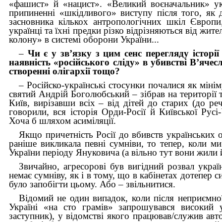
«фашист» й «нацист». «Великий воєначальник» уку
припиненні «шкідливого» виступу після того, як 
засновника кількох антропологічних шкіл Європи
українці та їхні предки різко відрізняються від жите
колону» в системі оборони України...
–
Чи є у зв’язку з цим сенс перегляду історі
наявність «російського сліду» в убивстві В’яче
створенні олігархії тощо?
– Російско-українські стосунки почалися як міні
святий Андрій Боголюбський – зібрав на території т
Київ, вирізавши всіх – від дітей до старих (до ре
говорили,
вся історія Орди-Росії й Київської Рус
Хоча б шляхом асиміляції.
Якщо причетність Росії до вбивств українських о
раніше викликала певні сумніви, то тепер, коли ми
України періоду Януковича (а вільно тут вони жили 
Звичайно, агресорові був вигідний розвал украї
немає сумніву, як і в тому, що в кабінетах дотепер
було запобігти цьому. Або – звільнитися.
Відомий не один випадок, коли після неприємної
Україні «на сто грамів» запрошувався високий 
заступник), у відомстві якого працював/служив авт