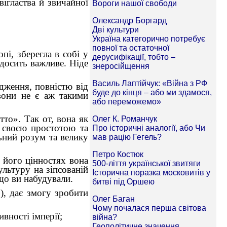
ігластва й звичайної
пі, зберегла в собі у
 досить важливе. Ніде
дження, повністю від
вони не є аж такими
тто». Так от, вона як
а своєю простотою та
ьний розум та велику
х його цінностях вона
льтуру на зіпсованій
 що ви набудували.
), дає змогу зробити
ивності імперії;