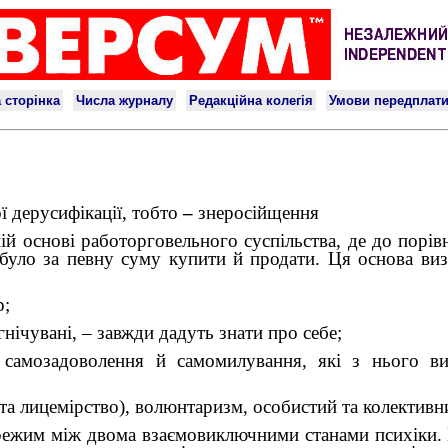
ї дерусифікації, тобто
–
знеросійщення
ній основі работорговельного суспільства, де до порі
уло за певну суму купити й продати. Ця основа визна
р;
гнічувані, – завжди дадуть знати про себе;
 самозадоволення й самомилування, які з нього ви
ь та лицемірство), волюнтаризм, особистий та колективн
 режим між двома взаємовиключними станами психіки. Н