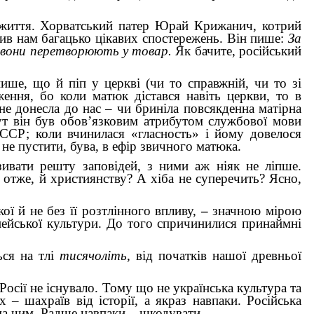
у життя. Хорватський патер Юрай Крижанич, котрий
лишив нам багацько цікавих спостережень. Він пише:
За
ині вони перетворюють у товар.
Як бачите, російський
ше, що й піп у церкві (чи то справжній, чи то зі
ення, бо коли матюк дістався навіть церкви, то в
 не донесла до нас – чи бриніла повсякденна матірна
тут він був обов’язковим атрибутом службової мови
СССР; коли вчинилася «гласность» і йому довелося
 не пустити, бува, в ефір звичного матюка.
зивати решту заповідей, з ними аж ніяк не ліпше.
 отже, й християнству? А хіба не суперечить? Ясно,
кої й не без її розтлінного впливу,
–
значною мірою
ейської культури. До того спричинилися принаймні
ься на тлі
тисячоліть,
від початків нашої древньої
Росії не існувало. Тому що не українська культура та
– шахраїв від історії, а якраз навпаки. Російська
ма чим. Радше навпаки – шкодувати...