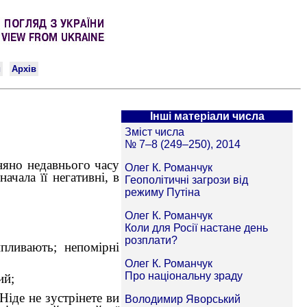
Інші матеріали числа
вняно недавнього часу
чала її негативні, в
пливають; непомірні
ий;
іде не зустрінете ви