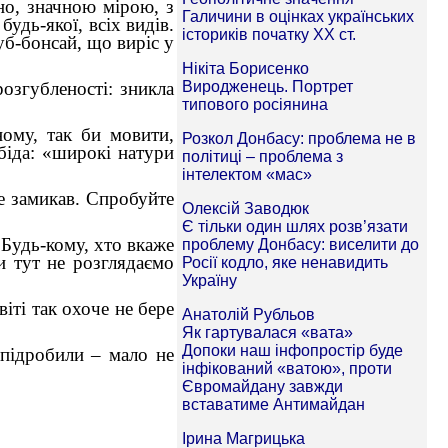
но, значною мірою, з
–
будь-якої, всіх видів.
уб-бонсай, що виріс у
озгубленості: зникла
ному, так би мовити,
біда: «широкі натури
не замикав. Спробуйте
 Будь-кому, хто вкаже
ми тут не розглядаємо
віті так охоче не бере
 підробили – мало не