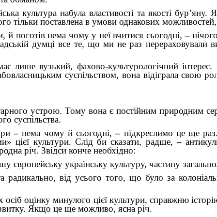
ька культура набула властивості та якості бур’яну. Я
ього тільки поставлена в умови однакових можливостей
и, й поготів нема чому у неї вчитися сьогодні,
–
нічог
дській думці все те, що ми не раз перераховували вищ
 має лише вузький, фахово-культурологічний інтерес
рабовласницьким суспільством, вона відіграла свою рол
ітарного устрою. Тому вона є постійним природним се
го суспільства.
тури
–
нема чому й сьогодні,
–
підкреслимо це ще раз
и» цієї культури. Слід би сказати, радше,
–
антикул
родна річ. Звідси конче необхідно:
нашу європейську українську культуру, частину загальн
та радикально, від усього того, що було за колоніал
 осіб оцінку минулого цієї культури, справжню історію
звитку. Якщо це ще можливо, ясна річ.