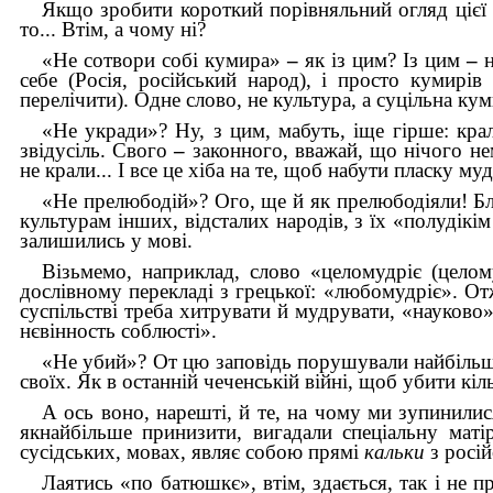
Якщо зробити короткий порівняльний огляд цієї 
то... Втім, а чому ні?
«Не сотвори собі кумира»
–
як із цим? Із цим
–
себе (Росія, російський народ), і просто кумирів 
перелічити). Одне слово, не культура, а суцільна ку
«Не укради»? Ну, з цим, мабуть, іще гірше: кра
звідусіль. Свого
–
законного, вважай, що нічого нема
не крали... І все це хіба на те, щоб набути пласку м
«Не прелюбодій»? Ого, ще й як прелюбодіяли! Блу
культурам інших, відсталих народів, з їх «полудікі
залишились у мові.
Візьмемо, наприклад, слово «целомудріє (целому
дослівному перекладі з грецької: «любомудріє». От
суспільстві треба хитрувати й мудрувати, «науково»
нєвінность соблюсті».
«Не убий»? От цю заповідь порушували найбільше.
своїх. Як в останній чеченській війні, щоб убити кі
А ось воно, нарешті, й те, на чому ми зупинилис
якнайбільше принизити, вигадали спеціальну маті
сусідських, мовах, являє собою прямі
кальки
з росі
Лаятись «по батюшкє», втім, здається, так і не п