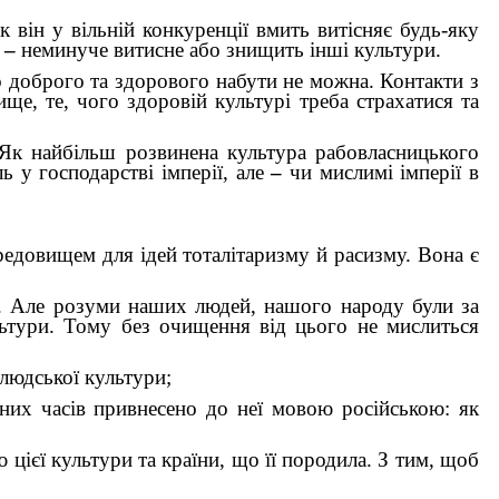
к він у вільній конкуренції вмить витісняє будь-яку
,
–
неминуче витисне або знищить інші культури.
о доброго та здорового набути не можна. Контакти з
е, те, чого здоровій культурі треба страхатися та
. Як найбільш розвинена культура рабовласницького
ь у господарстві імперії, але
–
чи мислимі імперії в
редовищем для ідей тоталітаризму й расизму. Вона є
. Але розуми наших людей, нашого народу були за
ьтури. Тому без очищення від цього не мислиться
олюдської культури;
ьних часів привнесено до неї мовою російською: як
 цієї культури та країни, що її породила. З тим, щоб