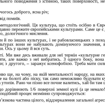
ьного поводження з істиною, таких поверховості, нев
 чогось доброго, ясна річ;
від помиїв.
етодологічний. Ця культура, що стоїть осібно в Євро
, давно пережите європейськими культурами. Саме це є
ого, дологічного мислення.
 й по інших культурах, і не рабовласницьких з похо
льтурах вони не набувають домінуючого значення, 
и. Ось у цьому й вся суть.
і. Ми вже десь вживали для неї термін «культурне ге
пити, але важко з неї вибратись. З одного боку, вон
ки; з другого,
–
заражує ксенофобією. Треба мати сил
иво ще, на чому, на якій ментальності народу, на яки
на болоті або піску, так само неможливо будувати ку
а утопія. Рано чи пізно все почне валитись, хай би там
о дорівнюють 1/6 поверхні земної кулі (а це немало!
о подібний процес незмінно супроводжується:
’язкова частина цілого, віддзеркалення загальної агрес