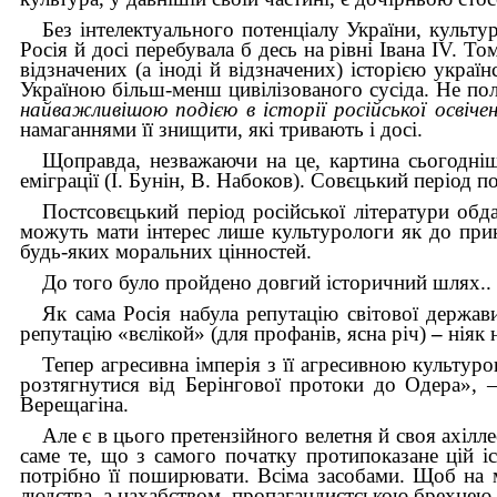
Без інтелектуального потенціалу України, культур
Росія й досі перебувала б десь на рівні Івана IV. Т
відзначених (а іноді й відзначених) історією укра
Україною більш-менш цивілізованого сусіда. Не по
найважливішою подією в історії російської освіч
намаганнями її знищити, які тривають і досі.
Щоправда, незважаючи на це, картина сьогоднішн
еміграції (І. Бунін, В. Набоков). Совєцький період 
Постсовєцький період російської літератури об
можуть мати інтерес лише культурологи як до прик
будь-яких моральних цінностей.
До того було пройдено довгий історичний шлях..
Як сама Росія набула репутацію світової держав
репутацію «вєлікой» (для профанів, ясна річ)
–
ніяк 
Тепер агресивна імперія з її агресивною культур
розтягнутися від Берінгової протоки до Одера», 
Верещагіна.
Але є в цього претензійного велетня й своя ахілле
саме те, що з самого початку протипоказане цій і
потрібно її поширювати. Всіма засобами. Щоб на 
людства, а нахабством, пропагандистською брехнею