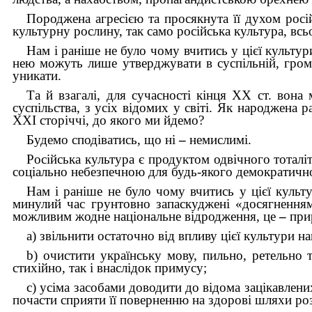
Породжена агресією та просякнута її духом російс
культурну рослину, так само російська культура, вс
Нам і раніше не було чому вчитись у цієї культур
нею можуть лише утверджувати в суспільній, грома
уникати.
Та й взагалі, для сучасності кінця XX ст. вона
суспільства, з усіх відомих у світі. Як народжена 
XXI сторіччі, до якого ми йдемо?
Будемо сподіватись, що ні
–
немислимі.
Російська культура є продуктом одвічного тотал
соціально небезпечною для будь-якого демократично
Нам і раніше не було чому вчитись у цієї куль
минулий час грунтовно запаскуджені «досягненням
можливим жодне національне відродження, це
–
при
a) звільнити остаточно від впливу цієї культури 
b) очистити українську мову, пильно, ретельно 
стихійно, так і внаслідок примусу;
c) усіма засобами доводити до відома зацікавлених
почасти сприяти її поверненню на здорові шляхи ро