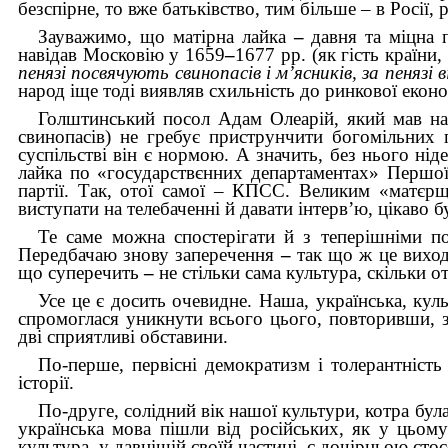
безспірне, то вже батьківство, тим більше – в Росії
Зауважимо, що матірна лайка
–
давня та міцна 
навідав Московію у 1659
–
1677 pp. (як гість країни
пенязі посвячують свинопасів і м’ясників, за пенязі
народ іще тоді виявляв схильність до ринкової еконо
Голштинський посол Адам Олеарій, який мав наг
свинопасів) не гребує приструнчити богомільних 
суспільстві він є нормою. А значить, без нього нід
лайка по «государствєнних департаментах» Першої 
партії. Так, отої самої – КПСС. Великим «матєрщ
виступати на телебаченні й давати інтерв’ю, цікаво б
Те саме можна спостерігати й з теперішніми п
Передбачаю знову заперечення
–
так що ж це виход
що суперечить
–
не стільки сама культура, скільки о
Усе це є досить очевидне. Наша, українська, куль
спромоглася уникнути всього цього, повторивши, 
дві сприятливі обставини.
По-перше, первісні демократизм і толерантність
історії.
По-друге, солідний вік нашої культури, котра була
українська мова пішли від російських, як у цьому
культура, у давнішій своїй частині, є дочірньою сто