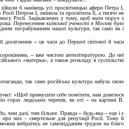
 зійшли б нанівець усі просвітницькі афери Петра І,
осії Петром І, змінила та просвітила її, а тисячі не
омогу Росії. Зацікавлених у тому, щоб мати поруч з
арова:
Перенесенння київської ученості в Москву було
адним пограбуванням нашої культури, так само як і
 її досягнення
–
це часи до Першої світової й часи
 сорокіними,
–
вже чистою антилітературою. До неї
йського «матєрка», а також розкладу в суспільстві
ропаганди, так само російська культура набула свою
й пункт: «Щоб примусити себе помітити, нам довелося
по горах людських черепів, як оті
–
на картині В.
ди,
чим далі, тим більше. Правда
–
будь-яка
–
оце і є
 про них – смертельне для репутації Росії. Тому й
 можна вибратись не самовідданим трудом на благо