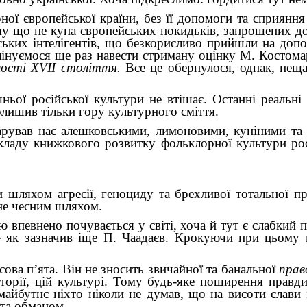
ної європейської країни, без її допомоги та сприяння
ому що не купа європейських покидьків, запрошених до Р
їнських інтелігентів, що безкорисливо прийшли на доп
лінуємося ще раз навести стриману оцінку М. Костом
еності XVII століття.
Все це обернулося, однак, нещ
ьої російської культури не втішає. Останні реальні
полишив тільки гору культурного сміття.
дарував нас алешковськими, лимоновими, куніними та
ладу книжкового розвитку фольклорної культури росі
и шляхом агресії, геноциду та брехливої тотальної п
не чесним шляхом.
ою впевнено почувається у світі, хоча й тут є слабки
– як зазначив іще П. Чаадаєв. Крокуючи при цьому 
сова п’ята. Він не зносить звичайної та банальної
прав
сторії, цій культурі. Тому будь-яке поширення правди
майбутнє ніхто ніколи не думав, що на висоти слави
 та обманом.