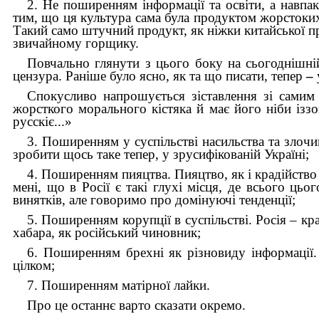
2. Не поширенням інформації та освіти, а навпа
тим, що ця культура сама була продуктом жорстоки
Такий само штучний продукт, як ніжки китайської п
звичайному горщику.
Повчально глянути з цього боку на сьогоднішній
цензура. Раніше було ясно, як та що писати, тепер
–
Спокусливо напрошується зіставлення зі самим
жорсткого морального кістяка й має його ніби ізз
русскіє...»
3. Поширенням у суспільстві насильства та злочи
зробити щось таке тепер, у зрусифікованій Україні;
4. Поширенням пияцтва. Пияцтво, як і крадійство 
мені, що в Росії є такі глухі місця, де всього ць
винятків, але говоримо про домінуючі тенденції;
5. Поширенням корупції в суспільстві. Росія – кра
хабара, як російський чиновник;
6. Поширенням брехні як різновиду інформації.
цілком;
7. Поширенням матірної лайки.
Про це останнє варто сказати окремо.