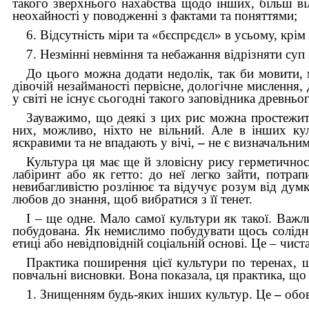
такого зверхнього нахабства щодо інших, більш віл
неохайності у поводженні з фактами та поняттями;
6. Відсутність міри та «бєспрєдєл» в усьому, крім
7. Незмінні невміння та небажання відрізняти суп 
До цього можна додати недолік, так би мовити, м
дівочій незайманості первісне, дологічне мислення
у світі не існує сьогодні такого заповідника древнь
Зауважимо, що деякі з цих рис можна простежити
них, можливо, ніхто не вільний. Але в інших ку
яскравими та не впадають у вічі,
–
не є визначальним
Культура ця має ще й зловісну рису герметичност
лабіринт або як гетто: до неї легко зайти, потра
невибагливістю розлінює та відучує розум від дум
любов до знання, щоб вибратися з її тенет.
І – ще одне. Мало самої культури як такої. Важл
побудована. Як немислимо побудувати щось солідне 
етиці або невідповідній соціальній основі. Це – чист
Практика поширення цієї культури по теренах, щ
повчальні висновки. Вона показала, ця практика, щ
1. Знищенням будь-яких інших культур. Це
–
обов