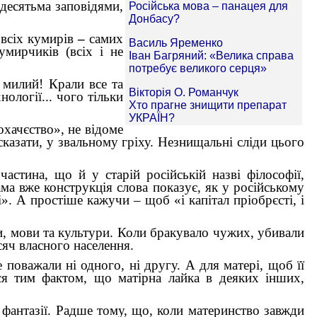
десятьма заповідями,
 всіх кумирів
–
самих
кумирчиків (всіх і не
 милий! Крали все та
нології... чого тільки
охачєство», не відоме
сказати, у звальному гріху. Незнищальні сліди цього
астина, що й у старій російській назві філософії,
ма вже конструкція слова показує, як у російському
». А простіше кажучи – щоб «і капітал пріобрєсті, і
и, мови та культури. Коли бракувало чужих, убивали
сяч власного населення.
 поважали ні одного, ні другу. А для матері, щоб її
ься тим фактом, що матірна лайка в деяких інших,
і фантазії. Радше тому, що, коли материнство завжди