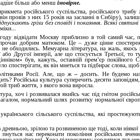
, радше більш або менш
імовірне.
прикмета російського суспільства, російського триб
, він провів з них 15 років на засланні в Сибіру), за
 відпускають гріхи без сповіді і покаяння. Всякі свят
міки...
оду відвідати Москву приблизно в той самий час, пи
прочан добрим матюком. Це – дуже цінне спостереж
е не обходились. Мемуарна література, на жаль, якось
або Другої імперії, але що стосується Третьої, то 
інніком» був, кажуть, останній прем’єр покійного 
уло спостерігати, як він мнеться та підбирає слова, щоб
олітиками Росії. Але, що ж
–
досить. Не будемо на
ить? Російська культура суперечить десяти заповідям,
той триб життя, з якого вона виросла.
тура, хоч і розвивалася якийсь час під гнітом російсь
загалом, нормальний шлях розвитку нормальної європ
 українського сільського суспільства, які простежуют
 древньою, зрілою та розвиненою ще тоді, коли ніякої 
 пнуться нас переконати покоління російських вчених 
совно української. Хоча підкреслимо: гордитися тут не