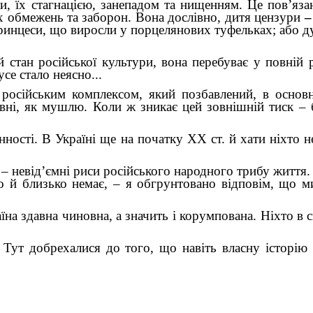
ки, їх стагнацією, занепадом та нищенням. Це пов’яза
х обмежень та заборон. Вона дослівно, дитя цензури
ринцеси, що виросли у порцелянових туфельках; або д
 стан російської культури, вона перебуває у повній р
усе стало неясно...
 російським комплексом, який позбавлений, в основ
овні, як мушлю. Коли ж зникає цей зовнішній тиск – 
нності. В Україні ще на початку XX ст. й хати ніхто 
– невід’ємні риси російського народного трибу життя.
ого й близько немає, – я обгрунтовано відповім, що 
їна здавна чиновна, а значить і корумпована. Ніхто в с
 Тут добрехалися до того, що навіть власну історію