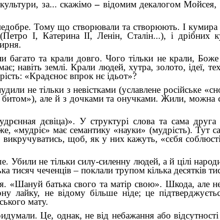
культури, за... скажімо
–
відомим декалогом Мойсея, 
недобре. Тому що створювали та створюють. І кумира
(Петро І, Катерина II, Ленін, Сталін...), і дрібних 
мирня.
ли багато та крали довго. Чого тільки не крали, Боже
є; навіть землі. Крали людей, хутра, золото, ідеї, тех
удрість: «Крадєноє впрок нє ідьот»?
дили не тільки з невістками (уславлене російське «сн
м битом»), але й з дочками та онучками. Жили, можна 
дрєнная дєвіца)». У структурі слова та сама друга ч
же, «мудріє» має семантику «науки» (мудрість). Тут са
 викручуватись, щоб, як у них кажуть, «сєбя соблюсті
 Убили не тільки силу-силенну людей, а й цілі народ
лька тисяч чеченців – поклали трупом кілька десятків ти
я. «Шануй батька свого та матір свою». Шкода, але не
рну лайку, не відому більше ніде; це підтверджуєт
йського мату.
ридумали. Це, однак, не від небажання або відсутност