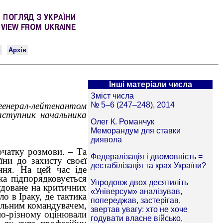
Інші матеріали числа
 генерал-лейтенантом
аступник начальника
очатку розмови. – Та
їни до захисту своєї
ння. На цей час іде
ка підпорядковується
будоване на критичних
о в Іраку, де тактика
еальним командувачем,
по-різному оцінювали