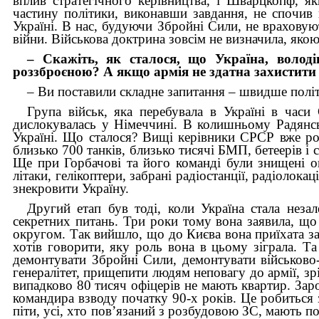
вплив стратегічного керівництва, і Шварцкопф, як
частину політики, виконавши завдання, не спочив 
Україні. В нас, будуючи Збройні Сили, не враховую
війни. Військова доктрина зовсім не визначила, якою
– Скажіть, як сталося, що Україна, володі
роззброєною? А якщо армія не здатна захистити 
– Ви поставили складне запитання – швидше політ
Група військ, яка перебувала в Україні в час
дислокувалась у Німеччині. В колишньому Радянсь
Україні. Що сталося? Вищі керівники СРСР вже ро
близько 700 танків, близько тисячі БМП, бетеерів і 
Ще при Горбачові та його команді були знищені оп
літаки, гелікоптери, забрані радіостанції, радіолок
знекровити Україну.
Другий етап був тоді, коли Україна стала неза
секретних питань. Три роки тому вона заявила, що
округом. Так вийшло, що до Києва вона приїхата за
хотів говорити, яку роль вона в цьому зіграла. Та
демонтувати Збройні Сили, демонтувати військово
генералітет, прищепити людям неповагу до армії, зрі
випадково 80 тисяч офіцерів не мають квартир. Заро
командира взводу початку 90-х років. Це робиться 
піти, усі, хто пов’язаний з розбудовою ЗС, мають п