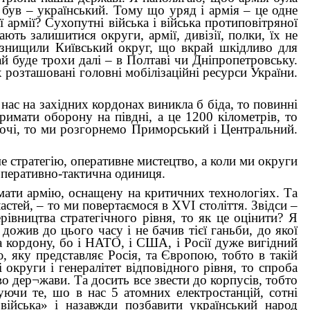
 був – український. Тому що уряд і армія – це одне
 армії? Сухопутні війська і війська протиповітряної
ть залишитися округи, армії, дивізії, полки, їх не
е знищили Київський округ, що вкрай шкідливо для
ай буде трохи далі – в Полтаві чи Дніпропетровську.
 розташовані головні мобілізаційні ресурси України.
нас на західних кордонах виникла б біда, то повинні
имати оборону на півдні, а це 1200 кілометрів, то
ночі, то ми розгорнемо Приморський і Центральний.
е стратегію, оперативне мистецтво, а коли ми округи
оперативно-тактична одиниця.
мати армію, оснащену на критичних технологіях. Та
стей, – то ми повертаємося в XVI століття. Звідси –
рівництва стратегічного рівня, то як це оцінити? Я
ожив до цього часу і не бачив тієї ганьби, до якої
 кордону, бо і НАТО, і США, і Росії дуже вигідний
ю, яку представляє Росія, та Європою, тобто в такій
 округи і генералітет відповідного рівня, то спроба
 дер¬жави. Та досить все звести до корпусів, тобто
уючи те, шо в нас 5 атомних електростанцій, сотні
ійська» і назавжди позбавити український народ