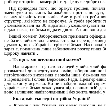
роботу в торгівлі, комерції і т. д. Це дуже добре спл
Під приводом того, що бракує грошей, почали 
зменшуючи кількість батальйонів і рот і, по суті,
велику кількість гарнізонів. Але в разі потреби в
структур, які ніхто не скорочує. А треба зробити т
укомплектовані на 30 відсотків, укомплектувати н
віддає наказ, і війська відразу діють. А нині вони ді
Інший момент. Забороняється призивати офіцерів, 
не бачив військових спеціалістів на перепідгото
думають, що в Україні є грізне військо. Насправді 
зараз є, покликана лише забезпечити розгортання ЗС
щороку навчати…
– То що ж ми все-таки нині маємо?
– Наша армію – це натовп людей у військовій фо
розвалити і дискредитувати армію, заборонили полі
патріотичного виховання є зовсім інше: бажання л
з Президента, Голови Верховної Ради, Прем’єр-мініс
для захисту держави. Ви не знайдете жодної спрямо
українське військо чекає уваги від перших осіб д
воно залишило напівголодними і без житла людей, у 
– Яка армія сьогодні потрібна Україні?
– Збройні Сили України, які маємо сьогодні, не 