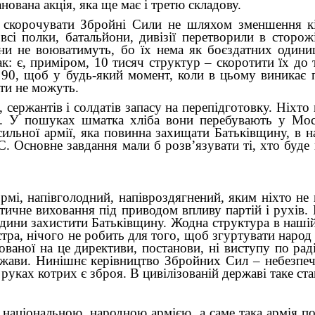
анована акція, яка ще має і третю складову.
скорочувати Збройні Сили не шляхом зменшення кіль
 всі полки, батальйони, дивізії перетворили в сторо
они не воюватимуть, бо їх нема як боєздатних одиниц
ак: є, приміром, 10 тисяч структур – скоротити їх до 
а 90, щоб у будь-який момент, коли в цьому виникає 
яти не можуть.
сержантів і солдатів запасу на перепідготовку. Ніхто
вці. У пошуках шматка хліба вони перебувають у Мос
сильної армії, яка повинна захищати Батьківщину, в на
. Основне завдання мали б розв’язувати ті, хто буде 
рмі, напівголодний, напівроздягнений, яким ніхто не 
тичне виховання під приводом впливу партій і рухів.
юдини захистити Батьківщину. Жодна структура в наші
тра, нічого не робить для того, щоб згуртувати народ
ваної на це директиви, постанови, ні виступу по рад
ержави. Нинішнє керівництво Збройних Сил – небезпеч
руках котрих є зброя. В цивілізованій державі таке ст
є національною, народною армією, а саме така армія 