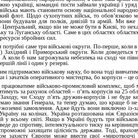
жно українці, командні пости займали українці і уряд
і війська мають становити основу національної народної
ький флот. Щодо сухопутних військ, то обов’язково маю
ізони будували для полків, дивізій та армій. Ми вж
– Центральний, якщо він не може бути в Києві, то нех
ку та Луганську області. Саме в цих областях областях
 ресурси збройних сил.
отрібні саме три військові округи. По-перше, коли в 
 Західний і Приморський округи. Коли доведеться тр
А коли б нам загрожувала небезпека на сході чи пів
ршій лінії і один у резерві.
м підтримаємо військову науку, бо вона тоді вивчатим
 і зачатків оперативного мистецтва, бо корпуси – це 
 й працюватиме військово-промисловий комплекс, щоб 
муть за рахунок областей – п’ять корпусів на 25 обла
 Заходу, чи Сходу п’ять дружин-корпусів і не буде ке
аю звання Генерала, та тепер думаю, шо краще б не д
ужоземні замовлення. Адже йдуть вони виключно із-за
 Україну на колінах. Україна розташована ніж Євразіє
ій у всьому світі. Якщо в Україні будуть три військові
де до спротиву, інтелектуального тиску на керівництво
еспроможні захищати цілісність держави. Тоді, врахов
ом захисту Європи може ввести свої «миротворчі в