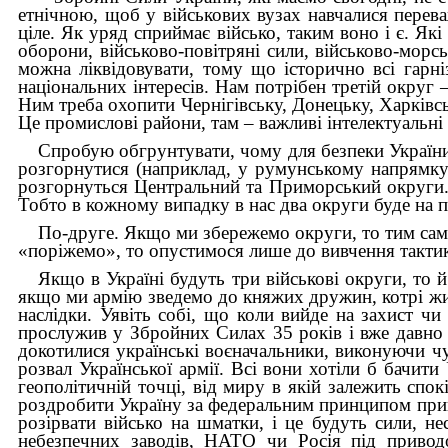
етнічною, щоб у військових вузах навчалися перева
ціле. Як уряд сприймає військо, таким воно і є. Як
оборони, військово-повітряні сили, військово-морс
можна ліквідовувати, тому що історично всі гарн
національних інтересів. Нам потрібен третій округ 
Ним треба охопити Чернігівську, Донецьку, Харківсь
Це промислові райони, там – важливі інтелектуальні
Спробую обгрунтувати, чому для безпеки України п
розгорнутися (наприклад, у румунському напрямку)
розгорнуться Центральний та Приморський округи. 
Тобто в кожному випадку в нас два округи буде на пе
По-друге. Якщо ми збережемо округи, то тим сами
«поріжемо», то опустимося лише до вивчення тактики
Якщо в Україні будуть три військові округи, то
якщо ми армію зведемо до княжих дружин, котрі жити
наслідки. Уявіть собі, що коли вийде на захист чи
прослужив у Збройних Силах 35 років і вже давно м
докотилися українські воєначальники, виконуючи ч
розвал Української армії. Всі вони хотіли б бачити
геополітичній точці, від миру в якій залежить спок
роздробити Україну за федеральним принципом приве
розірвати військо на шматки, і це будуть сили, н
небезпечних заводів, НАТО чи Росія під привод