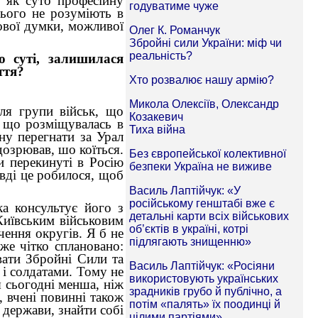
ю як суто професійну
Цього не розуміють в
кової думки, можливої
о суті, залишилася
ття?
сля групи військ, що
, що розміщувалась в
ну перегнати за Урал
дозрював, шо коїться.
и перекинуті в Росію
равді це робилося, щоб
ка консультує його з
Київським військовим
чення округів. Я б не
же чітко сплановано:
вати Збройні Сили та
 і солдатами. Тому не
я сьогодні менша, ніж
, вчені повинні також
 держави, знайти собі