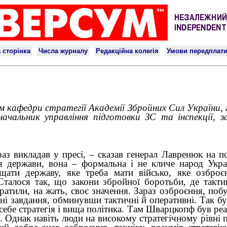
ом кафедри стратегії Академії Збройних Сил України,
ачальник управління підготовки ЗС та інспекції, з
раз викладав у пресі, – сказав генерал Лавренюк на п
ля держави, вона – формальна і не кличе народ Укра
щати державу, яке треба мати військо, яке озброє
Сталося так, що закони збройної боротьби, де такти
тратили, на жать, своє значення. Зараз озброєння, по
ні завдання, обминувши тактичні й оперативні. Так бул
 себе стратегія і вища політика. Там Шварцкопф був р
Однак навіть люди на високому стратегічному рівні 