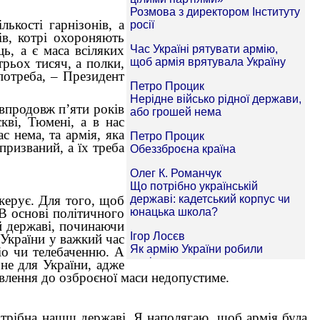
кості гарнізонів, а
жів, котрі охороняють
ь, а є маса всіляких
трьох тисяч, а полки,
потреба, – Президент
 впродовж п’яти років
кві, Тюмені, а в нас
с нема, та армія, яка
призваний, а їх треба
керує. Для того, щоб
 В основі політичного
й державі, починаючи
 України у важкий час
іо чи телебаченню. А
не для України, адже
авлення до озброєної маси недопустиме.
потрібна нашш державі. Я наполягаю, щоб армія була