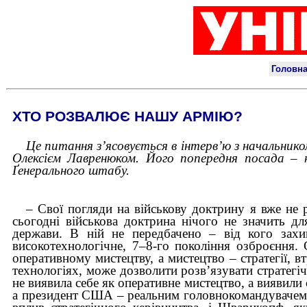
ХТО РОЗВАЛЮЄ НАШУ АРМІЮ?
Це питання з’ясовується в інтерв’ю з начальник
Олексієм Лавренюком. Його попередня посада – н
Ґенерального штабу.
– Свої погляди на військову доктрину я вже не 
сьогодні військова доктрина нічого не значить д
держави. В ній не передбачено – від кого захи
високотехнологічне, 7–8-го покоління озброєння. 
оперативному мистецтву, а мистецтво – стратегії, в
технологіях, може дозволити розв’язувати стратегіч
не виявила себе як оперативне мистецтво, а виявили
а президент США – реальним головнокомандувачем. 