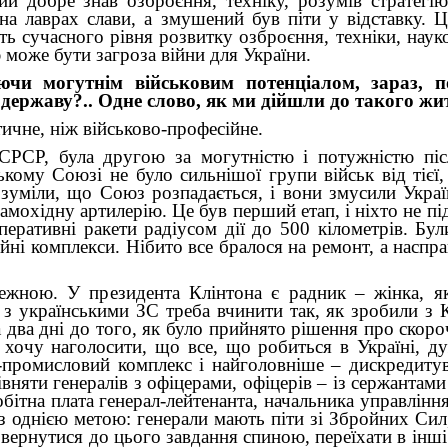
ий добре знав озброєння, техніку, розумів стратегі
на лаврах слави, а змушений був піти у відставку. 
ть сучасного рівня розвитку озброєння, техніки, нау
 може бути загроза війни для України.
ючи могутнім військовим потенціалом, зараз, п
державу?.. Одне слово, як ми дійшли до такого жи
ичне, ніж військово-професійне.
и СРСР, була другою за могутністю і потужністю пі
кому Союзі не було сильнішої групи військ від тієї
зуміли, що Союз розпадається, і вони змусили Украї
самохідну артилерію. Це був перший етап, і ніхто не пі
еративні ракети радіусом дії до 500 кілометрів. Бул
аційні комплекси. Нібито все бралося на ремонт, а насп
лежною. У президента Клінтона є радник – жінка, я
 з українськими ЗС треба вчинити так, як зробили з 
 два дні до того, як було прийнято рішення про скоро
 хочу наголосити, що все, що робиться в Україні, ду
-промисловий комплекс і найголовніше – дискредиту
вняти генералів з офіцерами, офіцерів – із сержантами
бітна плата генерал-лейтенанта, начальника управлінн
з однією метою: генерали мають піти зі Збройних Сил
овернутися до цього завдання спиною, переїхати в інші