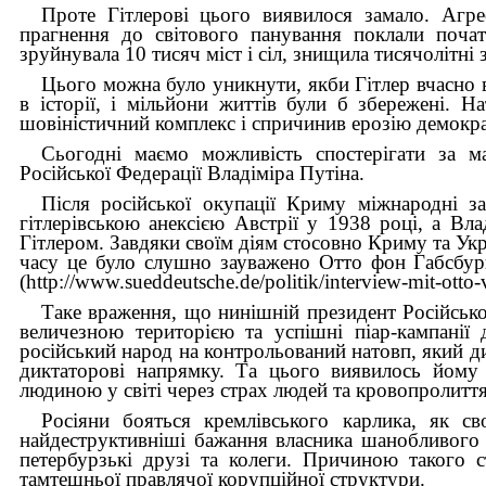
Проте Гітлерові цього виявилося замало. Агрес
прагнення до світового панування поклали почато
зруйнувала 10 тисяч міст і сіл, знищила тисячолітні
Цього можна було уникнути, якби Гітлер вчасно в
в історії, і мільйони життів були б збережені.
шовіністичний комплекс і спричинив ерозію демокра
Сьогодні маємо можливість спостерігати за м
Російської Федерації Владіміра Путіна.
Після російської окупації Криму міжнародні з
гітлерівською анексією Австрії у 1938 році, а Вл
Гітлером. Завдяки своїм діям стосовно Криму та Укра
часу це було слушно зауважено Отто фон Габсбург
(http://www.sueddeutsche.de/politik/interview-mit-otto-
Таке враження, що нинішній президент Російсько
величезною територією та успішні піар-кампанії 
російський народ на контрольований натовп, який 
диктаторові напрямку. Та цього виявилось йому 
людиною у світі через страх людей та кровопролиття
Росіяни бояться кремлівського карлика, як с
найдеструктивніші бажання власника шанобливого 
петербурзькі друзі та колеги. Причиною такого с
тамтешньої правлячої корупційної структури.