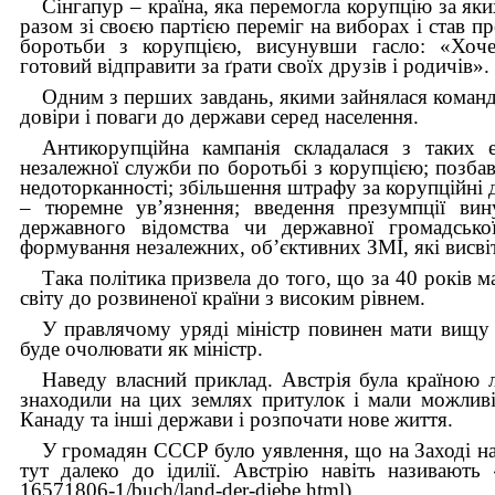
Сінгапур – країна, яка перемогла корупцію за як
разом зі своєю партією переміг на виборах і став п
боротьби з корупцією, висунувши гасло: «Хоч
готовий відправити за ґрати своїх друзів і родичів».
Одним з перших завдань, якими зайнялася команд
довіри і поваги до держави серед населення.
Антикорупційна кампанія складалася з таких е
незалежної служби по боротьбі з корупцією; позбав
недоторканності; збіль­шення штрафу за корупційні д
– тюремне ув’язнення; введення презумпції вину
державного відомства чи державної громадської
формування незалежних, об’єктивних ЗМІ, які висві
Така політика призвела до того, що за 40 років 
світу до розвиненої країни з високим рівнем.
У правлячому уряді міністр повинен мати вищу ос
буде очолювати як міністр.
Наведу власний приклад. Австрія була країною л
знаходили на цих землях притулок і мали можлив
Канаду та інші держави і розпочати нове життя.
У громадян СССР було уявлення, що на Заході най
тут далеко до ідилії. Австрію навіть називають «к
16571806-1/buch/land-der-diebe.html).