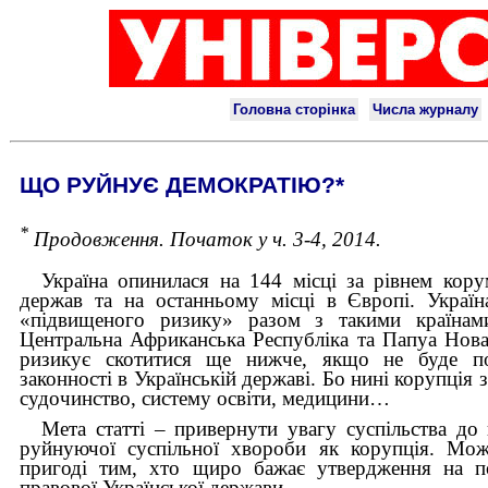
ЩО РУЙНУЄ ДЕМОКРАТІЮ?*
*
Продовження. Початок у ч. 3-4, 2014.
Україна опинилася на 144 місці за рівнем кору
держав та на останньому місці в Європі. Україн
«підвищеного ризику» разом з такими країнами
Центральна Африканська Республіка та Папуа Нова 
ризикує скотитися ще нижче, якщо не буде п
законності в Українській державі. Бо нині корупція з
судочинство, систему освіти, медицини…
Мета статті – привернути увагу суспільства до 
руйнуючої суспільної хвороби як корупція. Мож
пригоді тим, хто щиро бажає утвердження на пол
правової Української держави.