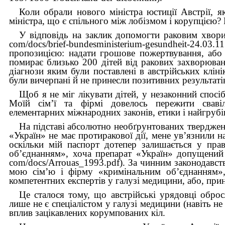
Коли обрали нового міністра юстиції Австрії, я
міністра, що є спільного між лобізмом і корупцією?
У відповідь на заклик допомогти раковим хворим
com/docs/brief-bundesministerium-gesundheit-2
пропозицією: надати грошове пожертвування, або 
помирає близько 200 дітей від ракових захворюван
діагнози яким були поставлені в австрійських кліні
були вичерпані й не принесли позитивних результатів
Щоб я не міг лікувати дітей, у незаконний спос
Моїй сім’ї та фірмі довелось пережити свавілля
елементарних міжнародних законів, етики і найгруб
На підставі абсолютно необґрунтованих тверджен
«Україн» не має протиракової дії, мене ув’язнили на
оскільки мій паспорт дотепер залишається у пра
об’єднанням», хоча препарат «Україн» допущений д
com/docs/Arrouas_1993.pdf). За чинним законодавст
мою сім’ю і фірму «кримінальним об’єднанням»,
компетентних експертів у галузі медицини, або, при
Це сталося тому, що австрійські урядовці оброс
лише не є спеціалістом у галузі медицини (навіть не
вплив зацікавлених корумпованих кіл.