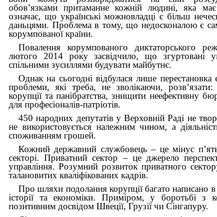
обов’язками притаманне кожній людині, яка має
означає, що українські можновладці є більш нече
даньцями. Проблема в тому, що недосконалою є сам
корумпованої країни.
Повалення корумпованого диктаторського ре
лютого 2014 року засвідчило, що згуртовані у
спільними зусиллями будувати майбутнє.
Однак на сьогодні відбулася лише перестановка 
проблеми, які треба, не зволікаючи, розв’язати
корупції та панібратства, знищити неефективну бю
для професіоналів-патріотів.
450 народних депутатів у Верховній Раді не твор
не використовується належним чином, а діяльніс
споживанням грошей.
Кожний державний службовець – це мінус п’ят
секторі. Приватний сектор – це джерело перспек
управління. Розумний розвиток приватного секто
талановитих кваліфікованих кадрів.
Про шляхи подолання корупції багато написано в 
історії та економіки. Приміром, у боротьбі з 
позитивним досвідом Швеції, Грузії чи Сінгапуру.