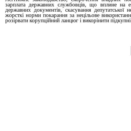
зарплата державних службовців, що вплине на еф
державних документів, скасування депутатської не
жорсткі норми покарання за нецільове використанн
розірвати корупційний ланцюг і викорінити підкупні