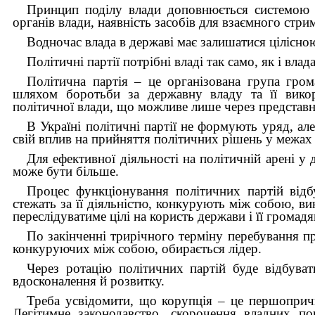
Принцип поділу влади доповнюється системою с
органів влади, наявність засобів для взаємного стри
Водночас влада в державі має залишатися цілісно
Політичні партії потрібні владі так само, як і вла
Політична партія – це організована група гро
шляхом боротьби за державну владу та її викор
політичної влади, що можливе лише через представн
В Україні політичні партії не формують уряд, а
свій вплив на прийняття політичних рішень у межа
Для ефективної діяльності на політичній арені у
може бути більше.
Процес функціонування політичних партій відб
стежать за її діяльністю, конкурують між собою, 
переслідуватиме цілі на користь держави і її громадя
По закінченні трирічного терміну перебування при
конкуруючих між собою, обирається лідер.
Через ротацію політичних партій буде відбува
вдосконалення й розвитку.
Треба усвідомити, що корупція – це першоприч
Легітимне законодавство, скорочення владних п