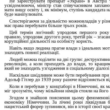
Не зареєструвати препарат «Україн» в Австрії
усвідомлюючи, міністр став співучасником заплано
мати вищу освіту і, як мінімум, ступінь кандидата н
буде маніпулювати.
Спостерігаючи за діяльністю можновладців у різн
має права перебувати більше трьох років.
Цей термін логічний: упродовж першого року в
правило, упродовж другого року, третій рік – згасан
корупційної діяльності на особисту користь.
Навіть якщо людина прагне влади з ідеальних моти
знаходять повної реалізації.
Людей можна поділити на дві групи: деструктивни
революцію, а коли приходять до влади, то кращим
який не знаходить узгодження в соціальному діалозі
Наскільки шкідливим може бути перебування при в
Адольф Гітлер до 1939 року разюче відрізняється від
Коли я перебував у концтаборі в Німеччині, як ма
міг зрозуміти, чому мільйони німців стояли на його 
Згодом я знайшов пояснення цьому феноменові
економіку Німеччини. За лічені роки ліквідував
нацистський фюрер зупинився, він в історії своєї к