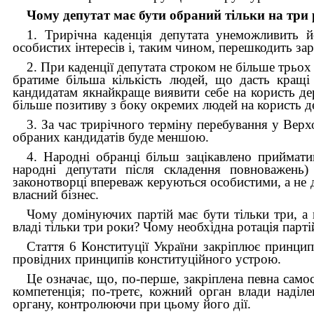
Чому депутат має бути обраний тільки на три
1. Трирічна каденція депутата унеможливить 
особистих інтересів і, таким чином, перешкодить з
2. При каденції депутата строком не більше трьох 
братиме більша кількість людей, що дасть кращі
кандидатам якнайкраще виявити себе на користь д
більше позитиву з боку окремих людей на користь д
3. За час трирічного терміну перебування у Верх
обраних кандидатів буде меншою.
4. Народні обранці більш зацікавлено прийматим
народні депутати після складення повноважень)
законотворці впереваж керуються особистими, а не
власний бізнес.
Чому домінуючих партій має бути тільки три, а
владі тільки три роки? Чому необхідна ротація парті
Стаття 6 Конституції України закріплює принцип 
провідних принципів конституційного устрою.
Це означає, що, по-перше, закріплена певна самос
компетенція; по-третє, кожний орган влади наді
органу, контролюючи при цьому його дії.