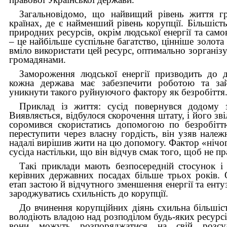
Загальновідомо, що найвищий рівень життя гр
країнах, де є найменший рівень корупції. Більшіст
природних ресурсів, окрім людської енергії та само
– це найбільше суспільне багатство, цінніше золота
вміло використати цей ресурс, оптимально зорганіз
громадянами.
Замороження людської енергії призводить до де
кожна держава має забезпечити роботою та зай
уникнути такого руйнуючого фактору як безробіття
Приклад із життя: сусід повернувся додому 
Виявляється, відбулося скорочення штату, і його зві
соромився скористатись допомогою по безробітт
переступити через власну гордість, він узяв належ
надалі вирішив жити на цю допомогу. Фактор «нічо
сусіда настільки, що він відчув смак того, щоб не п
Такі приклади мають безпосередній стосунок і
керівних державних посадах більше трьох років. 
етап застою й відчутного зменшення енергії та енту
зароджуватись схильність до корупції.
До вчинення корупційних діянь схильна більшіст
володіють владою над розподілом будь-яких ресурсів
вони можуть розпоряджатися на свій розсу