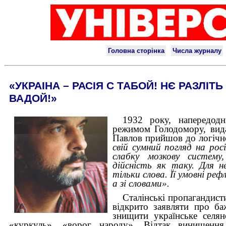
«УКРАІНА – РАСІЯ С ТАБОЙ! НЄ РАЗЛІТ
ВАДОЙ!»
1932 року, напередодн
режимом Голодомору, вида
Павлов прийшов до логічн
свій сумний погляд на рос
слабку мозкову систем
дійсність як таку. Для не
тільки слова. Її умовні реф
а зі словами».
Сталінські пропагандист
відкрито заявляти про ба
знищити українське селян
«куркуль», «ворог народу». Відтак винищення