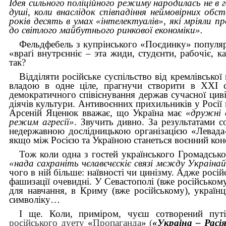
Ідея сильного поліційного режиму народилась не в 
душі, коли внаслідок співпадіння неймовірних обст
років десять в умах «інтелектуалів», які мріяли п
до світлого майбутнього ринкової економіки».
Фельдфебель з купрінського «Поєдинку» популярн
«враґі внутрєнніє – эта жиди, студєнти, рабочіє, к
так?
Відділяти російське суспільство від кремлівської
владою в одне ціле, прагнучи створити в XXI ст
демократичного співіснування держав сучасної циві
діячів культури.
Антивоєнних прихильників у Росії к
Арсеній Яценюк вважає, що Україна має
«
дружні 
режим агресії
»
. Звучить дивно. За результатами с
недержавною дослідницькою організацією
«
Левада
якщо між Росією та Україною станеться воєнний кон
Тож коли одна з гостей українського Громадсько
«нада сахраніть чєлавєчєскіє связі мєжду Украінай
чого в ній більше: наївності чи цинізму.
Адже російс
фашизації очевидні. У Севастополі (вже російськом
для навчання, в Криму (вже російському), українц
символіку…
І ще. Коли, приміром, чуєш сотворений пут
російського дуету
«
Пропаганда
»
(
«Украіна – Расі