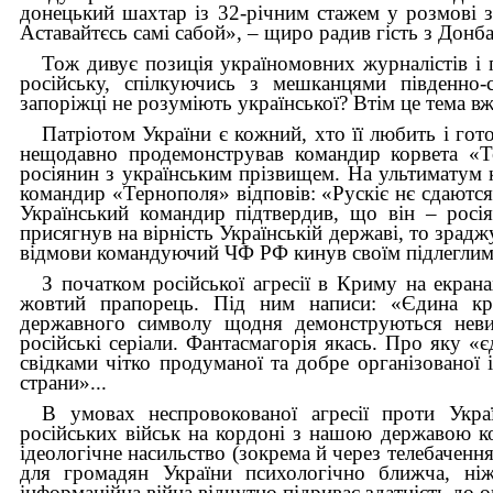
донецький шахтар із 32-річним стажем у розмові 
Аставайтєсь самі сабой», – щиро радив гість з Донб
Тож дивує позиція україномовних журналістів і п
російську, спілкуючись з мешканцями південно-с
запоріжці не розуміють української? Втім це тема 
Патріотом України є кожний, хто її любить і гот
нещодавно продемонстрував командир корвета «Т
росіянин з українським прізвищем. На ультиматум
командир
«Тернополя» відповів: «Рускіє нє сдаются
Український командир підтвердив, що він – росія
присягнув на вірність Українській державі, то зраджу
відмови командуючий ЧФ РФ кинув своїм підлегли
З початком російської агресії в Криму на екран
жовтий прапорець. Під ним написи:
«
Єдина кр
державного символу щодня демонструються невиба
російські серіали. Фантасмагорія якась. Про яку
«
є
свідками чітко продуманої та добре організованої 
страни
»
.
..
В умовах неспровокованої агресії проти Укра
російських військ на кордоні з нашою державою 
ідеологічне насильство (зокрема й через телебачення
для громадян України психологічно ближча, ні
інформаційна війна відчутно підриває здатність до о