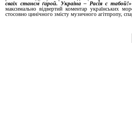
сваіх станєм ґарой. Украіна – Расія с табой!»
максимально відвертий коментар українських морс
стосовно цинічного змісту музичного агітпропу, сп