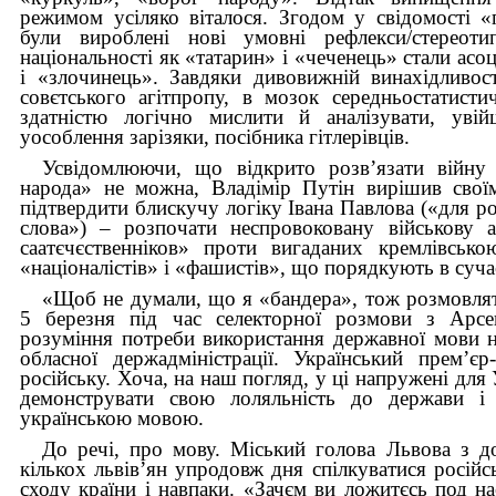
режимом усіляко віталося. Згодом у свідомості «
були вироблені нові умовні рефлекси/стереот
національності як «татарин» і «чеченець» стали асо
і «злочинець». Завдяки дивовижній винахідливості
совєтського агітпропу, в мозок середньостатист
здатністю логічно мислити й аналізувати, увій
уособлення зарізяки, посібника гітлерівців.
Усвідомлюючи, що відкрито розв’язати війну 
народа» не можна, Владімір Путін вирішив свої
підтвердити блискучу логіку Івана Павлова («для ро
слова») – розпочати неспровоковану військову 
саатєчєственніков» проти вигаданих кремлівсько
«націоналістів» і «фашистів», що порядкують в сучас
«Щоб не думали, що я «бандера», тож розмовля
5 березня під час селекторної розмови з Арс
розуміння потреби використання державної мови н
обласної держадміністрації. Український прем’є
російську. Хоча, на наш погляд, у ці напружені для 
демонструвати свою лоляльність до держави і
українською мовою.
До речі, про мову. Міський голова Львова з до
кількох львів’ян упродовж дня спілкуватися росій
сходу країни і навпаки. «Зачєм ви ложитєсь под н