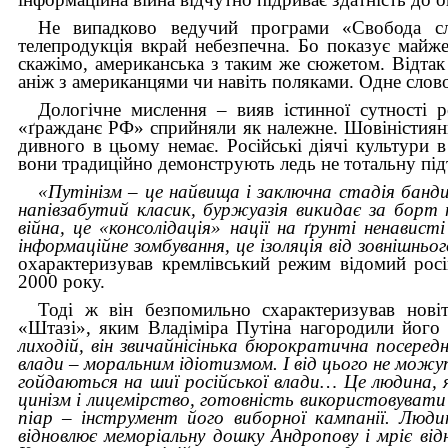
Не випадково ведучий програми
«
Свобода с
телепродукція вкрай небезпечна. Бо показує майже
скажімо, американська з таким же сюжетом. Відтак
аніж з американцями чи навіть поляками. Одне слов
Дологічне мислення – вияв істинної сутності 
«ґражданє РФ» сприйняли як належне. Шовіністияний
дивного в цьому немає.
Російські діячі культури 
вони традиційно демонструють ледь не тотальну підт
«Путінізм – це найвища і заключна стадія бандит
напівзабутий класик, буржуазія викидає за борт
війна, це «консолідація» нації на ґрунті ненавист
інформаційне зомбування, це ізоляція від зовнішньо
охарактеризував кремлівський режим відомий росі
2000 року.
Тоді ж він безпомильно схарактеризував нові
«Штазі», яким Владіміра Путіна нагородили його 
лиходій, він звичайнісінька бюрократична посере
влади – моральним ідіотизмом. І від цього не можу
гойдаються на шиї російської влади… Це людина,
цинізм і лицемірство, готовність використовувати 
піар – інструмент його виборної кампанії. Люди
відновлює меморіальну дошку Андропову і мріє в