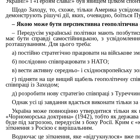
Україні!» і «Героям слава!» був явищем цілком спон
Щодо Заходу, то, схоже, тільки Америка усвідомл
демонструють рішучі дії, яких, очевидно, боїться Пу
– Якою може бути перспективна геополітична 
– Передусім українські політики мають позбути
має бути справді самостійницькою, з усвідомленн
розташуванням. Для цього треба:
а) постійно стратегічно працювати на військове зм
б) послідовно співпрацювати з НАТО;
в) вести активну середньо- і східноєвропейську зо
г) підняти на ще вищий щабель геополітичну спі
співпраці із Заходом;
д) розробити нову стратегію співпраці з Туреччин
Однак усі ці завдання вдасться виконати тільки за
Україна може повноцінно утвердитися тільки як
«Чорноморська доктрина» (1942), тобто як держава 
буде під загрозою, передусім з боку Росії. Крим є
зіткнення з Росією є вирішальним.
Водночас це зіткнення, яке «відгукнулося» вже п