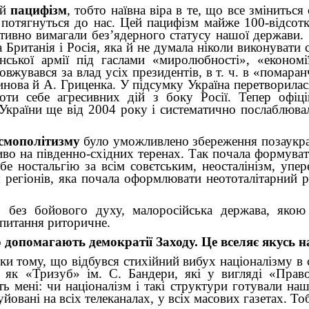
ий
пацифізм
, тобто наївна віра в те, що все змінить
 потягнуться до нас. Цей пацифізм майже 100-відсотко
ктивно вимагали без’ядерного статусу нашої держави. З
Британія і Росія, яка й не думала ніколи виконувати с
нської армії під гаслами «миролюбності», «економії
овжувався за влад усіх президентів, в т. ч. в «помар
инова й А. Гриценка. У підсумку Україна перетворила
роти себе агресивних дій з боку Росії. Тепер офіц
України ще від 2004 року і систематично послаблювали
осмополітизму
було уможливлено збереження позаукраї
иво на південно-східних теренах. Так почала формуват
е ностальгію за всім совєтським, неосталінізм, упере
тія регіонів, яка почала оформлювати неототалітарний
, без бойового духу, малоросійська держава, якою 
 питання риторичне.
опомагають демократії Заходу. Це вселяє якусь н
 тому, що відбувся стихійний вибух націоналізму в су
и, як «Тризуб» ім. С. Бандери, які у вигляді «Пра
ь мені: чи націоналізм і такі структури готували наш
йовані на всіх телеканалах, у всіх масових газетах. Т