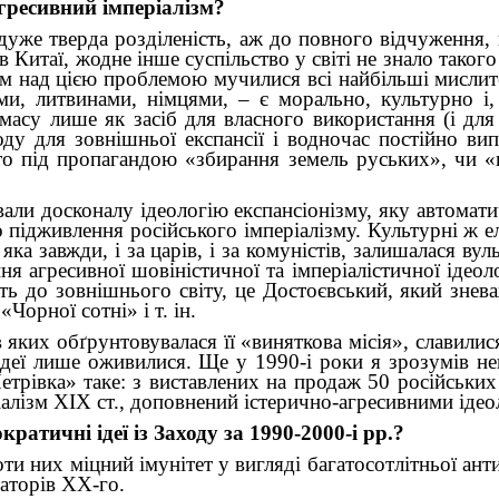
гресивний імперіалізм?
 дуже тверда розділеність, аж до повного відчуження,
 Китаї, жодне інше суспільство у світі не знало таког
 над цією проблемою мучилися всі найбільші мислител
ами, литвинами, німцями, – є морально, культурно і
масу лише як засіб для власного використання (і дл
оду для зовнішньої експансії і водночас постійно ви
то під пропагандою «збирання земель руських», чи «
вали досконалу ідеологію експансіонізму, яку автома
о підживлення російського імперіалізму. Культурні ж е
яка завжди, і за царів, і за комуністів, залишалася ву
ня агресивної шовіністичної та імперіалістичної ідеол
сть до зовнішнього світу, це Достоєвський, який знева
орної сотні» і т. ін.
 в яких обґрунтовувалася її «виняткова місія», славили
 ідеї лише оживилися. Ще у 1990-і роки я зрозумів нев
трівка» таке: з виставлених на продаж 50 російських 
ріалізм ХІХ ст., доповнений істерично-агресивними ід
атичні ідеї із Заходу за 1990-2000-і рр.?
роти них міцний імунітет у вигляді багатосотлітньої а
таторів XX-го.