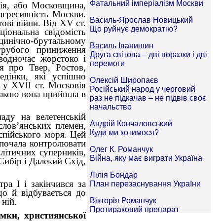
сія, або Московщина,
агресивність Москви.
ові війни. Від ХV ст.
іональна свідомість
инічно-брутальному
грубого приниження
 водночас жорстоко і
ся про Твер, Ростов,
едінки, які успішно
к у ХVІІ ст. Московія
 Такою вона прийшла в
аду на велетенській
слов’янських племен,
спійського моря. Цей
 почала контролювати
олітичних суперників,
Сибір і Далекий Схід,
ра І і закінчився за
о й відбувається до
ній.
мки, християнської