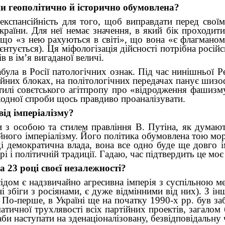
ни геополітично й історично обумовлена?
 експансійність для того, щоб виправдати перед свої
 країни. Для неї немає значення, в який бік проходит
, що «з нею рахуються в світі», що вона «є флагманом
ієнтується). Ця міфологізація дійсності потрібна російс
 в ім’я вигаданої величі.
була в Росії патологічних ознак. Під час нинішньої Ре
ійних блоках, на політологічних передачах панує шизо
тилі совєтського агітпропу про «відродження фашизму
жодної спроби щось правдиво проаналізувати.
від імперіалізму?
ьки з особою та стилем правління В. Путіна, як думаю
ейного імперіалізму. Його політика обумовлена тою мор
ді демократична влада, вона все одно буде ще довго
рі і політичній традиції. Гадаю, час підтвердить це мо
23 році своєї незалежності?
ідом є надзвичайно агресивна імперія з суспільною м
і збіги з росіянами, є дуже відмінними від них). З і
 По-перше, в Україні ще на початку 1990-х рр. був за
атичної трухлявості всіх партійних проектів, загалом
аби наступати на зденаціоналізовану, безвідповідальну ч