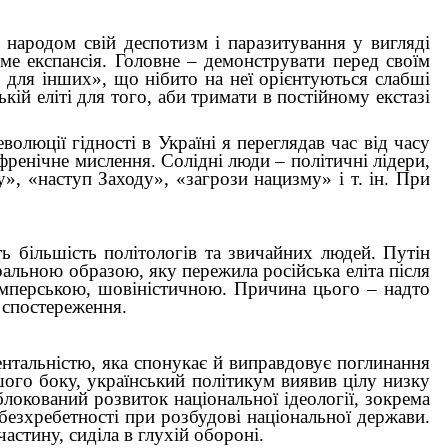
м народом свій деспотизм і паразитування у вигляді
име експансія. Головне – демонструвати перед своїм
 для інших», що нібито на неї орієнтуються слабші
ькій еліті для того, аби тримати в постійному екстазі
волюції гідності в Україні я переглядав час від часу
френічне мислення. Солідні люди – політичні лідери,
», «наступ Заходу», «загрози нацизму» і т. ін. При
ть більшість політологів та звичайних людей. Путін
альною образою, яку пережила російська еліта після
 імперською, шовіністичною. Причина цього – надто
є спостереження.
ентальністю, яка спонукає й виправдовує поглинання
ншого боку, український політикум виявив цілу низку
блокований розвиток національної ідеології, зокрема
 безхребетності при розбудові національної держави.
астину, сиділа в глухій обороні.