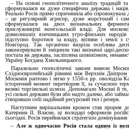
– На основі геополітичного аналізу традицій т
сформувалася як дуже специфічна держава і нація
Реально Росія прямо спричинила або спровокувала дес
– це регулярний агресор, дуже жорстокий і сам
сформувалася на двох визначальних фермента
прислужництві монгольській владі. Для моско
довколишніх язичницьких угро-фінських народів (
підступно боротися за владу, впливи і землі з с
Новгород. Так органічно визріла особлива десп
законсервували й зміцнили такі визначні царі-деспот
постала як держава, засліплена шовінізмом, ненави
Україну Богдана Хмельницького.
Паралельно геополітичні закони вивели Моско
Східноєвропейській рівнині між Верхнім Дніпром 
Московія раптово і легко у 1550-х рр. оволоділа 
історичний момент перетворив її, за сучасною тер
великі торгівельні шляхи. Допомагало Москві й те,
усі сильні держави були або надто далеко, або займ
створивши собі надійний ресурсний тил і резерв.
Наступним вирішальним кроком став прорив до 
Катерини ІІ. Власне, ці володарі оформили росі
сьогодні. Росія перейнялася стратегією домінуванн
–
Але ж одночасно Росія стала одним із вели