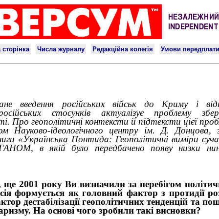
ване введення російських військ до Криму і відп
о-російських стосунків актуалізує проблему збер
і. Про геополітичні контексти й підтексти цієї про
ком Науково-ідеологічного центру ім. Д. Донцова, 
иги «Українська Понтида: Геополітичні виміри суча
ГАНОМ, в якій було передбачено появу низки нині
, ще 2001 року Ви визначили за перебігом політич
сія формується як головний фактор з протидії ро
фактор дестабілізації геополітичних тенденцій та п
аризму. На основі чого зробили такі висновки?