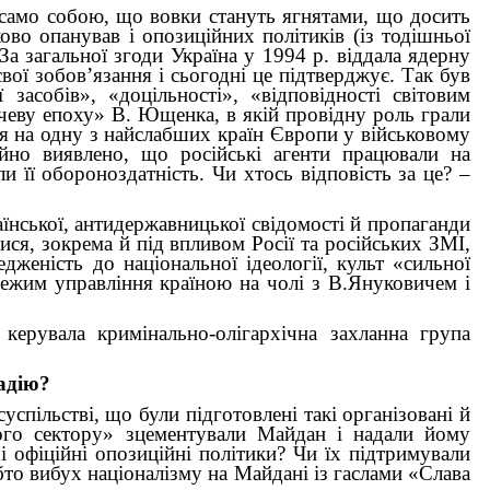
ся само собою, що вовки стануть ягнятами, що досить
во опанував і опозиційних політиків (із тодішньої
а загальної згоди Україна у 1994 р. віддала ядерну
вої зобов’язання і сьогодні це підтверджує. Так був
 засобів», «доцільності», «відповідності світовим
анчеву епоху» В. Ющенка, в якій провідну роль грали
ся на одну з найслабших країн Європи у військовому
ійно виявлено, що російські агенти працювали на
 її обороноздатність. Чи хтось відповість за це? –
нської, антидержавницької свідомості й пропаганди
ися, зокрема й під впливом Росії та російських ЗМІ,
дженість до національної ідеології, культ «сильної
 режим управління країною на чолі з В.Януковичем і
керувала кримінально-олігархічна захланна група
адію?
спільстві, що були підготовлені такі організовані й
вого сектору» зцементували Майдан і надали йому
і офіційні опозиційні політики? Чи їх підтримували
обто вибух націоналізму на Майдані із гаслами «Слава