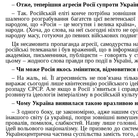
–
Отже, теперішня агресія Росії супроти Украї
– Так. Російській еліті конче потрібна зовнішня
шаленого розграбування багатств цієї велетенської
народом, що «Росія – це могутня і велика країна»
народи. (Хоча, до слова, на неї сьогодні ніхто не ор
народну масу, готуючи до певних військових подвигів
Ця несамовита пропаганда агресії, самодурства на
російські телеканали і був вражений, що в інформац
академіки, письменники, публіцисти – говорять у с
цьому – жодного слова правди про події в Україні, 
–
Чи може Росія якось змінитися, відмовитися 
– На жаль, ні. Її агресивність не пов’язана тіл
виражає сьогодні лише квінтесенцію російського ід
розпаду СРСР. Але якщо в Росії з’явиться і справ
розвинута ідеологія імперіалізму в російській культу
–
Чому Україна виявилася такою вразливою на 
– З одного боку, це закономірно, адже нашим сус
інакшого світу (а українці, попри зовнішні вимушен
провалів, помилок, слабкостей. Назву лише головні.
ідей вольового націоналізму. Це призвело до систем
Україноцентрична частина суспільства замість того, 