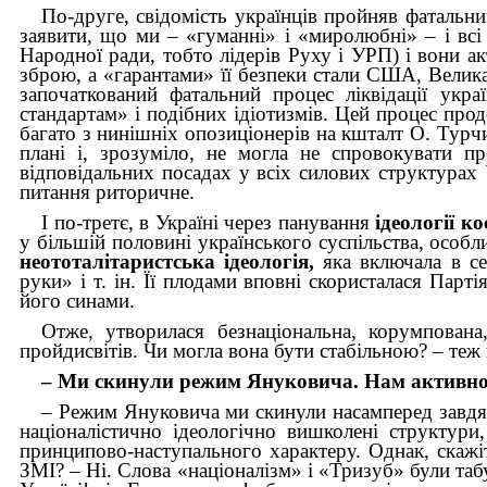
По-друге, свідомість українців пройняв фатальн
заявити, що ми – «гуманні» і «миролюбні» – і всі
Народної ради, тобто лідерів Руху і УРП) і вони а
зброю, а «гарантами» її безпеки стали США, Велика 
започаткований фатальний процес ліквідації украї
стандартам» і подібних ідіотизмів. Цей процес прод
багато з нинішніх опозиціонерів на кшталт О. Турч
плані і, зрозуміло, не могла не спровокувати п
відповідальних посадах у всіх силових структурах 
питання риторичне.
І по-третє, в Україні через панування
ідеології к
у більшій половині українського суспільства, особл
неототалітаристська ідеологія,
яка включала в себ
руки» і т. ін. Її плодами вповні скористалася Пар
його синами.
Отже, утворилася безнаціональна, корумпована
пройдисвітів. Чи могла вона бути стабільною? – теж
– Ми скинули режим Януковича. Нам активно д
– Режим Януковича ми скинули насамперед завдяки
націоналістично ідеологічно вишколені структур
принципово-наступального характеру. Однак, скажіт
ЗМІ? – Ні. Слова «націоналізм» і «Тризуб» були табу