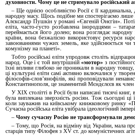
духовности. Чому це не стримувало російський а
– Ще однією особливістю Росії є її кардинальна,
народну масу. Щось подібне ми спостерігаємо лише в
Алєксандр Пушкін у романі «Євгеній Онєгін». Потім
еліта, часто-густо розбавлена інородцями – татар
переймається його долею; вона розглядає народну 
країни, вона безжалісно використовує ресурси нар
завоюваннями чужих земель, яке здійсню­ється чи 
комунізму на планеті».
Тобто російські еліти упродовж століть відпрацю
народ. Оце і є той внутрішній
«мотор»
з постійног
їхні впливи глибоко не проникали в народну товщу, 
ці культурні еліти самі активно включалися у творен
філософів-слов’янофілів, які проповідували ненави
Константинополя, це знаменитий Мєндєлєєв як член «Ч
У ХІХ столітті в Росії були написані тисячі книг,
була виплекана зверхність росіян. Тож сьогодні ці
коли зауважив на київському книжковому ринку «Пе
Сучасна російська еліта увібрала ідеологічний імпе
–
Чому сучасну Росію не транс­формували демокр
– Тому, що Росія, на відміну від України, мала п
старців типу Філофея з ХV ст. до комуністичних агі