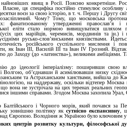
а найновіших явищ в Росії. Поясню конкретніше. Ро
. Власне, ця специфіка постійно стимулює особливу 
ятки воєн за свою історію, в т. ч. Першу і Другу світ
озасліплений. Чому? Тому, що московська протонац
х: фанатизованому утвердженні православ’я і ц
вської еліти стало нормою вивищуватися шляхом 
усіх цих марійців, черемисів, мордвинів та ін.) і
усідніми русько-слов’янськими князівствами. Йдеть
отичність російського суспільного мислення і пов
и, як Іван ІІІ, Василій ІІІ та Іван ІV Грозний. Відта
стю до Заходу (до «латинства»), великими амбіціями.
вію до ідеології імперіалізму: поширивши свою вл
і Волгою, об’єднавши й асимілювавши низку східно
Казанським та Астраханським ханствами, вийшла до Ка
мінологією, на наддержаву, оскільки відтепер Москва
 що вона не зустрічала на цих теренах реальних геоп
алися іншими справами. Згодом Москва захопила Урал, 
Балтійського і Чорного морів, який почався за Пет
йську зовнішню політику як
сутнісно експансивну
,
щ
я над Європою. Володіння ж Україною було ключовим у 
ких центрів розвитку культури, філософської ду