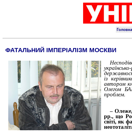
ФАТАЛЬНИЙ ІМПЕРІАЛІЗМ МОСКВИ
Несподі
українськ
державност
із керівни
автором кн
Олегом БА
проблем.
– Олеже
рр., що Ро
світі, як 
неототаліт