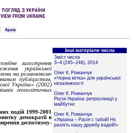
Інші матеріали числа
овідне загострення
еження української
блеми ми розмовляємо
знаним публіцистом,
сної України» (2002)
шніх геополітичних
них подій 1999-2001
звитку демократії в
оширення деспотизму-