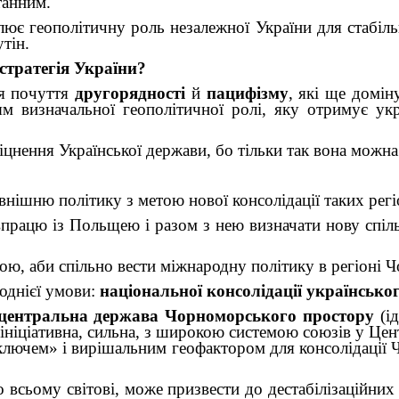
танним.
ює геополітичну роль незалежної України для стабіль
тін.
стратегія України?
ся почуття
другорядності
й
пацифізму
,
які ще домін
ям визначальної геополітичної ролі, яку отримує ук
іцнення Української держави, бо тільки так вона можна
внішню політику з метою нової консолідації таких регі
впрацю із Польщею і разом з нею визначати нову спіл
ою, аби спільно вести міжнародну політику в регіоні Ч
 однієї умови:
національної консолідації українськог
центральна держава Чорноморського простору
(і
ініціативна, сильна, з широкою системою союзів у Цент
 «ключем» і вирішальним геофактором для консолідації
о всьому світові, може призвести до дестабілізаційни