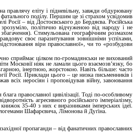
 на правлячу еліту і підневільну, завжди обдурювану
о фатального поділу. Першим це зі страхом усвідомив
і Росії – від Достоєвського до Бердяєва. Російська
, зрозуміло, політично відчуженою від народу і не
я збагачення). Стимульована географічним розмахом
правдовує своє паразитування зовнішніми успіхами,
відстоювання віри православної», чи то «розбудови
тично сприймає цілком по-громадянськи не вихований
літи Московії ніяк не ламали цього взаємозв’язку, бо
льгарною, інертною, жорстокою. Навіть більше: часто
огії Росії. Приклади цього – це низка письменників і
жав всіх неросіян і проповідував війну, завоювання
ся блага православної цивілізації. Тоді по-особливому
ідворотність агресивного російського імперіалізму,
книжок 35-40 з них є виразниками імперських ідеї.
еологемами Шафарєвича, Лімонова й Дуґіна.
нтизахідної пропаганди – від фанатичних православних