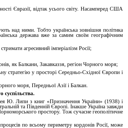
ності Євразії, відтак усього світу. Насамперед США
ують над ними. Тобто українська зовнішня політика
раїнська держава вже за самим своїм географічним
 стримати агресивний імперіалізм Росії;
онів, як Балкани, Закавказзя, регіон Чорного моря;
ьну стратегію у просторі Середньо-Східної Європи і
орного моря, Передньої Азії і Балкан.
о суспільства.
дея Ю. Липи з книг «Призначення України» (1938) і
ральній та Південній Європі. Інакше Україна завжди
 Чорноморського простору. Тож сучасне геополітичне
х процесів по всьому периметру кордонів Росії, може