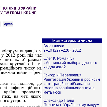
Інші матеріали числа
 «Форум видавців у
 у 2012 році під час
их питань. У рамках
али круглий стіл та
ормаційного тиску на
нижкові війни – речі
лася на полігон, де
огії інформаційного
 країни проводять
 тиск, на меті якого
вного устрою.