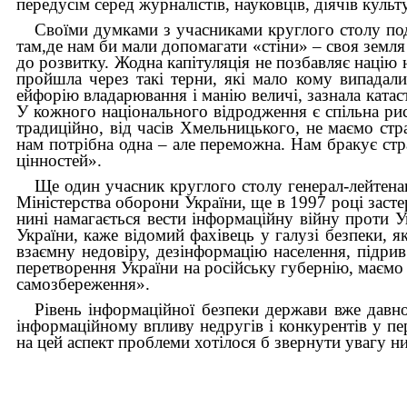
передусім серед журналістів, науковців, діячів куль
Своїми думками з учасниками круглого столу под
там,де нам би мали допомагати «стіни» – своя земля
до розвитку. Жодна капітуляція не позбавляє націю
пройшла через такі терни, які мало кому випадал
ейфорію владарювання і манію величі, зазнала ката
У кожного національного відродження є спільна риса
традиційно, від часів Хмельницького, не маємо стра
нам потрібна одна – але переможна. Нам бракує страт
цінностей».
Ще один учасник круглого столу генерал-лейтена
Міністерства оборони України, ще в 1997 році засте
нині намагається вести інформаційну війну проти У
України, каже відомий фахівець у галузі безпеки, я
взаємну недовіру, дезінформацію населення, підр
перетворення України на російську губернію, маємо 
самозбереження».
Рівень інформаційної безпеки держави вже давно
інформаційному впливу недругів і конкурентів у пе
на цей аспект проблеми хотілося б звернути увагу н