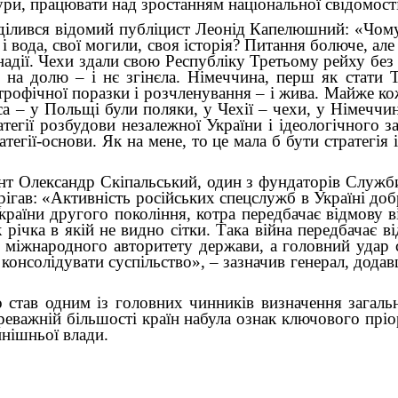
тури, працювати над зростанням національної свідомост
ілився відомий публіцист Леонід Капелюшний: «Чому 
 і вода, свої могили, своя історія? Питання болюче, а
 надії. Чехи здали свою Республіку Третьому рейху без
и на долю – і нє згінєла. Німеччина, перш як стати 
строфічної поразки і розчленування – і жива. Майже ко
 – у Польщі були поляки, у Чехії – чехи, у Німеччині
тегії розбудови незалежної України і ідеологічного з
егії-основи. Як на мене, то це мала б бути стратегія 
нт Олександр Скіпальський, один з фундаторів Служби
рігав: «Активність російських спецслужб в Україні до
країни другого покоління, котра передбачає відмову ві
к річка в якій не видно сітки. Така війна передбачає 
ив міжнародного авторитету держави, а головний удар
консолідувати суспільство», – зазначив генерал, дода
 став одним із головних чинників визначення загальн
реважній більшості країн набула ознак ключового пріо
инішньої влади.