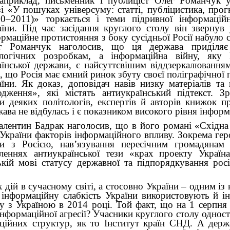
априклад, письменник і публиціст Олег Романчук 
зі «У пошуках універсуму: статті, публіцистика, прог
90–2011)» торкається і теми підривної інформаційн
аїни. Під час засідання круглого столу він звернув
рмаційне протистояння з боку сусідньої Росії набуло 
г Романчук наголосив, що ця держава приділяє
ологічних розробкам, а інформаційна війну, яку
аїнської держави, є найсуттєвішим віддзеркалюван­н
, що Росія має ємний ринок збуту своєї поліграфічної п
аїни. Як доказ, доповідач навів низку матеріалів та
одження», які містять антиукраїнський підтекст. З
ви деяких політологів, експертів й авторів книжок п
ава не відбулась і є показником високого рівня інформ
алентин Бадрак наголосив, що в його романі «Східна 
України факторів інформаційного впливу. Зокрема геро
ни з Росією, нав’язування пересічним громадянам
еннях антиукраїнської тези «крах проекту Україна
ькій мові статусу державної та підпорядкування росі
дій в сучасному світі, а стосовно України – одним із
 інформаційну слабкість України використовують й ін
ну з Україною в 2014 році. Той факт, що на 1 серпн
нформаційної агресії? Учасники круглого столу однос
аційних структур, як то Інститут країн СНД. А держа