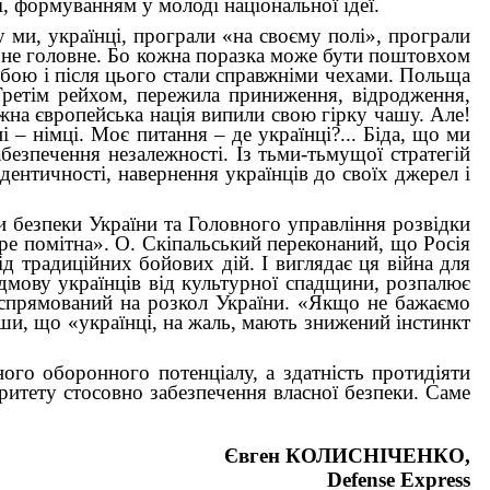
і, формуванням у молоді національної ідеї.
ми, українці, програли «на своєму полі», програли
ле не головне. Бо кожна поразка може бути поштовхом
 бою і після цього стали справжніми чехами. Польща
Третім рейхом, пережила приниження, відродження,
жна європейська нація випили свою гірку чашу. Але!
 – німці. Моє питання – де українці?... Біда, що ми
абезпечення незалежності. Із тьми-тьмущої стратегій
ідентичності, навернення українців до своїх джерел і
 безпеки України та Головного управління розвідки
бре помітна». О. Скіпальський переконаний, що Росія
д традиційних бойових дій. І виглядає ця війна для
відмову українців від культурної спадщини, розпалює
 спрямований на розкол України. «Якщо не бажаємо
вши, що «українці, на жаль, мають знижений інстинкт
ого оборонного потенціалу, а здатність протидіяти
ритету стосовно забезпечення власної безпеки. Саме
Євген КОЛИСНІЧЕНКО,
Defense Express