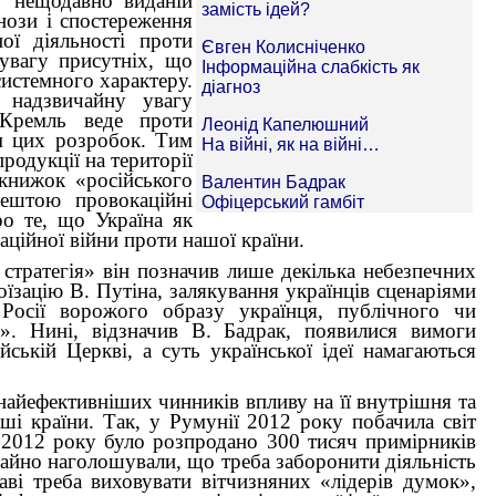
у нещодавно виданій
нози і спостереження
ої діяльності проти
 увагу присутніх, що
системного характеру.
 надзвичайну увагу
 Кремль веде проти
ям цих розробок. Тим
родукції на території
 книжок «російського
рештою провокаційні
ро те, що Україна як
аційної війни проти нашої країни.
стратегія» він позначив лише декілька небезпечних
їзацію В. Путіна, залякування українців сценаріями
 Росії ворожого образу українця, публічного чи
». Нині, відзначив В. Бадрак, появилися вимоги
йській Церкві, а суть української ідеї намагаються
 найефективніших чинників впливу на її внутрішня та
ші країни. Так, у Румунії 2012 року побачила світ
я 2012 року було розпродано 300 тисяч примірників
тайно наголошували, що треба заборонити діяльність
ві треба виховувати вітчизняних «лідерів думок»,