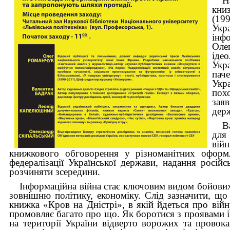
Н
кни
(19
Укр
інфо
Оле
іде
Укр
паче
Укр
пох
зая
держ
В
для 
вій
книжкового обговорення у різноманітних оформл
федералізації Української держави, надання російс
розчиняти зсередини.
Інформаційна війна стає ключовим видом бойових 
зовнішню політику, економіку. Слід зазначити, що
книжка «Кров на Дністрі», в якій йдеться про вій
промовляє багато про що. Як боротися з проявами і
на території України відверто ворожих та провок