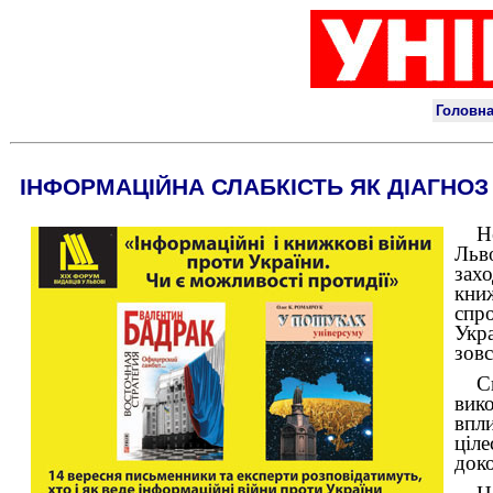
ІНФОРМАЦІЙНА СЛАБКІСТЬ ЯК ДІАГНОЗ
Н
Льв
зах
кни
спр
Укр
зовс
С
вик
впл
ціл
доко