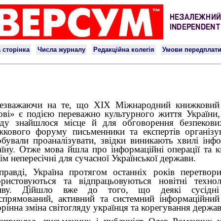
езважаючи на те, що ХІХ Міжнародний книжковий
ові» є подією переважно культурного життя України,
оду знайшлося місце й для обговорення безпеков
жкового форуму письменники та експертів організув
обували проаналізувати, звідки виникають хвилі інф
аїну. От­же мова йшла про інформаційні операції та к
ім непересічні для сучасної Української держави.
правді, Україна протягом останніх років перетвори
ористовуються та відпрацьовуються новітні технол
иву. Дійшло вже до того, що деякі сусідні
еспрямований, активний та системний інформаційний
рінна зміна світогляду українця та корегування держа