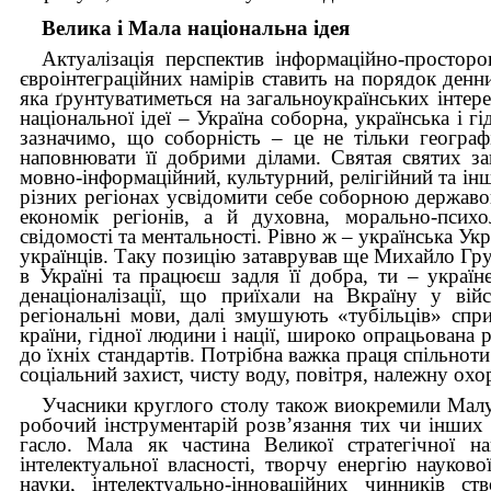
Велика і Мала національна ідея
Актуалізація перспектив інформаційно-просторов
євроінтеграційних намірів ставить на порядок денн
яка ґрунтуватиметься на загальноукраїнських інте
національної ідеї – Україна соборна, українська і 
зазначимо, що соборність – це не тільки географі
наповнювати її добрими ділами. Святая святих з
мовно-інформаційний, культурний, релігійний та інш
різних регіонах усвідомити себе соборною державо
економік регіонів, а й духовна, морально-психо
свідомості та ментальності. Рівно ж – українська Ук
українців. Таку позицію затаврував ще Михайло Г
в Україні та працюєш задля її добра, ти – україн
денаціоналізації, що приїхали на Вкраїну у ві
регіональні мови, далі змушують «тубільців» сп
країни, гідної людини і нації, широко опрацьована
до їхніх стандартів. Потрібна важка праця спільноти
соціальний захист, чисту воду, повітря, належну охор
Учасники круглого столу також виокремили Малу
робочий інструментарій розв’язання тих чи інших 
гасло. Мала як частина Великої стратегічної на
інтелектуальної власності, творчу енергію науков
науки, інтелектуально-інноваційних чинників ст