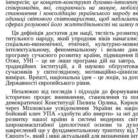
інтересів; це концепт-конструкт духовно-інтелек
співгромадян, які, спираючись на минуле, мобіл
становлення і консолідацію українського народу як
одиниці світового співтовариства, щоб наблизити
сферах розумової його життєдіяльності на шляху 
Ця дефініція достатня для нації, тяглість розвит
титульного народу, який упродовж віків намагали
соціально-економічної, етнічної, культурно-мов
інтелектуальному, феноменальному і вельми дин
програму сучасного розвитку країни, підвищення її 
Отже, УНІ
–
це не лише програма дій на завтра, 
традиційних інституцій, а й науково обґрунтован
сучасників у світоглядному, мотиваційно-цінніс
вимірах. Врешті, національна ідея – це лоція, за д
Державності європейського рівня.
Незалежно від поглядів і підходів до формуван
історично процес виникнення, становлення та по
демократичної Конституції Пилипа Орлика, Кирило-
через Міхновське усвідомлення України як націо
бойовий клич УПА «здобути або вмерти» за неї до 
розвитку нашої країни в системі модерних сві
широкомасштабної ідеологічної основи та духов
накреслений ще у фундаментальному триптиху від Х
Європу!», який і нині актуальний для визначення інт