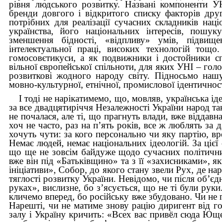
рівня людського розвитку. Названі компоненти УНІ
бренди довгого і відкритого списку факторів друго
потрібних для реалізації сучасних складників наці
українства, його національних інтересів, пошук
зменшення бідності, «відпливу» умів, підвище
інтелектуальної праці, високих технологій тощ
гомосовєтикуси, а як подвижники і достойники сп
вільної європейської спільноти, для яких УНІ – гол
розвиткові жодного народу світу. Підносьмо нашу
мовно-культурної, етнічної, промислової ідентичності
І тоді не нарікатимемо, що, мовляв, українська іде
за все двадцятиріччя Незалежності України народ т
не почалася, але ті, що прагнуть влади, вже віддавн
хоч не часто, раз на п’ять років, все ж люблять за 
хочуть чути: за кого персонально чи яку партію, вр
Немає людей, немає національних ідеологій. За цієї 
що ще не зовсім байдуже щодо сучасних політични
вже він під «Батьківщино» та з її «захисниками», 
ініціативи», Собор, до якого стану звели Рух, де на
тяглості розвитку України. Невідомо, чи після об’єд
руках», вислизне, бо з’ясується, що не ті були руки
кличемо вперед, бо російську вже збудовано. Чи не 
Нарешті, чи не матиме знову рацію диригент від г
залу і Україну кричить: «Всех вас привёл сюда Юще