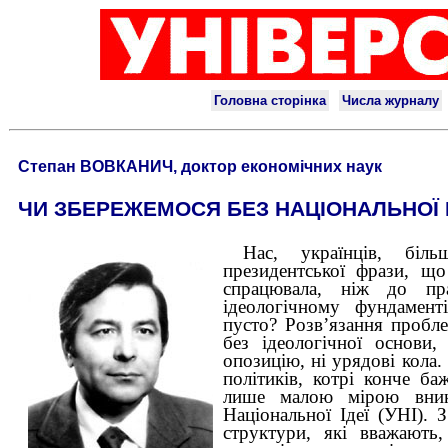
Степан ВОВКАНИЧ, доктор економічних наук
ЧИ ЗБЕРЕЖЕМОСЯ БЕЗ НАЦІОНАЛЬНОЇ І
Нас, українців, біл
президентської фрази, що
спрацювала, ніж до пр
ідеологічному фундамен
пусто? Розв’язання пробл
без ідеологічної основи,
опозицію, ні урядові кола.
політиків, котрі конче б
лише малою мірою вника
Національної Ідеї (УНІ). З
структури, які вважають