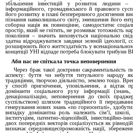
збільшення інвестицій у розвиток людини – її
інформаційного, громадянського й правового суспі
його розвитку в плані безперервного досягнення висо
пізнання навколишнього світу, зменшення його ентро
соборна нація як повноцінне, самодостатнє соціа
простір, який не гнітить, не розмиває тотожність н
покоління – значить виховується національно свідо
здатна відроджуватися завдяки зеленій ідеології, 
розширюють його життєздатність у всенаціональному
концепції УНІ відпаде потреба блокувати трибуни ВР
Аби нас не спіткала точка неповернення
Через брак такої доктрини сакраментальність п
аспекту: буття чи небуття титульного народу як
традиціями, творчою діяльністю, землею тощо. Вреш
у спосіб пригнічення, уповільнення, а відтак п
домінанти соціального руху інформації (знань,
денаціоналізацію, неповернення до своїх прадже
суспільством) шляхом традиційного її передаванн
генерування нових знань «по горизонталі», здобути
випадку домінантна роль належить сім’ї, школі,
інституціям, патентно-ліцензійній, інвестиційно-інно
двох попередніх векторів соціалізується як рівнодій
визначає середовищеспроможність нації, збереженн