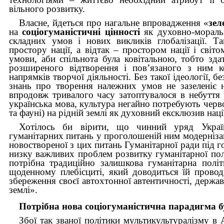
вільного розвитку.
Власне, йдеться про нагальне впровадження «
зел
на
соціогуманістичні цінності
як духовно-мораль
складних умов і нових викликів глобалізації. Т
простору нації, а відтак – простором нації і світо
умови, аби спільнота була ковітальною, тобто зда
розширеного відтворення і пов’язаного з ним к
напрямків творчої діяльності. Без такої ідеології, б
знань про творення належних умов не зазеленіє 
впродовж тривалого часу затоптувалося в небуття
українська мова, культура негайно потребують черв
та фауні) на рідній землі як духовний ексклюзив нації,
Хотілось би вірити, що чинний уряд Україн
гуманітарних питань у проголошеній ним модернізації
новоствореної з цих питань Гуманітарної ради під
низку важливих проблем розвитку гуманітарної полі
потрібна традиційно залишкова гуманітарна пол
щоденному плебісциті, який доводиться їй провод
збереження своєї автохтонної автентичності, держав
землі».
Потрібна нова соціогуманістична
парадигма
б
Збої так званої політики мультикультуралізму в А