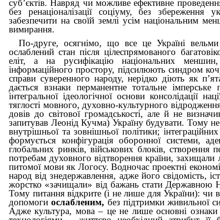
суб’єктів. Навряд чи можливе ефективне проведенн
без ренаціоналізації соціуму, без збереження у
забезпечити на своїй землі усім національним ме
вимирання.
По-друге, осягнімо, що все це Україні вельми
ослаблений стан після цілеспрямованого багатові
еліт, а на русифікацію національних меншин
інформаційного простору, підсилюють синдром коч
справи суверенного народу, нерідко діють як п’ят
дається взнаки перманентне тотальне імперське п
інтегральної ідеологічної основи консолідації нац
тяглості мовного, духовно-культурного відродження.
довів до світової громадськості, але й не визнач
запитував Леонід Кучма) Україну будувати. Тому не
внутрішньої та зовнішньої політики; інтеграційних
формується конфігурація оборонної системи, аде
глобальних ринків, військових блоків, створення п
потребам духовного відтворення країни, захищали
питомої мови як Логосу. Водночас проектні економі
народ від знедержавлення, адже його свідомість, і
жорстко «зачищали» від бажань стати Державною Н
Тому питання відкрите (і не лише для України): ч
допомоги
ослабленим,
без підтримки живильної си
Адже культура, мова – це не лише основні ознаки 
технологіями – життєво необхідний атрибут її б