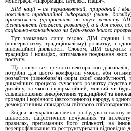
монографії «Інформація. Інтелект. Нація».
ДІМ нації – це перманентний, природний і віл
поколінню традиційної інформації (знань, досвіду
примножили (приростили на якусь величину ∆І)
ідентичність (тяглість розвитку), а й для того, аб
соціально-економічного чи будь-якого іншого прогре
Тут зазначимо лише тезово: ДІМ людини і наці
(консерватизму, традиціоналізму) розвитку, з одн
інноваційної діяльності. Словом, ДІМ свідчить:
традиціях і новаціях, оптимальне поєднання яких за
поступу.
Що стосується третього вектора «по діагоналі», 
потрібні для цього комфортні умови, аби оптимі
розмаїття (різнобарв’я) форм своєї самобутності, т
динамічних процесах сучасного розвитку людства в 
дизайну, за якого інформаційний, мовний чи будь
співвідношення використання традиційної та іннова
громади і корінного (автохтонного) народу, з одног
демократичним стандартам світового співтовариства
Звідси всеукраїнська мета
:
розбудувати власну м
цінностях, патріотичних почуваннях та інтелект
правилах, притаманних його спільноті; на іннова
перепрофілювання та реструктуризації відповідно 