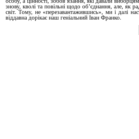
особу, а цінності, зобов’язання, які давали виборця
знову, кволі та повільні щодо об’єднання, але, як 
світ. Тому, не «перезавантажившись», ми і далі нас
віддавна дорікає наш геніальний Іван Франко.