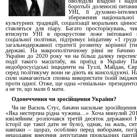
оволоділи владою і надо
боротьбі доленосні питанн
УНІ, її духовно-інтелек
збереження національної
культурних традицій, соціалізації моральних ціннос
ставляться для піару. Багато просторікувань, ч
втиснути УНІ в прокрустове ложе імітованої мо
соціальної політики, підтримує ініціативу «1 грудн
загальнодержавної стратегії розвитку корінної (ти
державі. На макрополітичному рівні не бачимо 
України до 2020 року чи на більш далеку перспек
події такого масштабу, як приїзд в Україну Па
недобросусідські інциденти на Тузлі, Майдан, Єв
серед політикуму вони не діють як консолідуючі. На
сили намагаються сповна використати їхній імідже
проти одної. Отже, ще одна «геніальна» президентс
а не те, що мали б мати.
Одонеччення чи зросійщення України?
Чи не Василь Стус, бачачи насильне зросійщення
«Яка нестерпна рідна чужина…» Хоча минулий 2011
ювілейним: розпочався третій десяток державної Н
історії ще такої дати не було), однак, на жаль, си
навпаки – щораз, особливо перед виборами, погі
нещодавнє внесення депутатами провладних партій