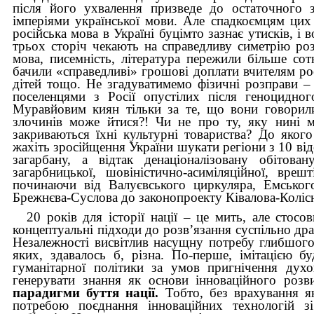
після його ухвалення призведе до остаточного з
імперіями української мови. Але спадкоємцям цих
російська мова в Україні буцімто зазнає утисків, і
трьох сторіч чекають на справедливу симетрію роз
мова, писемність, література пережили більше сот
бачили «справедливі» грошові доплати вчителям росі
дітей тощо. Не згадуватимемо фізичні розправи – в
поселенцями з Росії опустілих після геноцидног
Муравйовим киян тільки за те, що вони говорили
злочинів може йтися?! Чи не про ту, яку нині м
закриваються їхні культурні товариства? До якого
жахіть зросійщення України шукати регіони з 10 ві
загарбану, а відтак денаціоналізовану обітов
загарбницької, шовіністично-асиміляційної, вреш
починаючи від Валуєвського циркуляра, Емського
Брежнєва-Суслова до законопроекту Ківалова-Колісн
20 років для історії нації – це мить, але стос
концептуальні підходи до розв’язання суспільно др
Незалежності висвітлив насущну потребу глибшого
яких, здавалось б, різна. По-перше, імітацією б
гуманітарної політики за умов пригнічення духов
генерувати знання як основи інноваційного роз
парадигми буття нації.
Тобто, без врахування як
потребою поєднання інноваційних технологій 