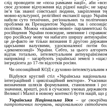
слід проводити не «поза рамками нації», аби «вс
своє духовне відчуження від рідної нації»; не зарад
ім’я так званої совєтської людини, закріплення т
мовно-культурної, релігійної експансії щодо Украї
набули суто технічних, регіональних та політични
проблеми як Президентом України, так і опозиці
політики. Можна «языково-мовні» парламентські ба
російщення України повсюдне, невпинне і справжнє;
про російську мову чи набагато ширшу антиукраїнсь
це де-факто не тільки визнання її другою держав
царськими валуєвими, удосконаленої потім бо
«декомпозиції» України. Себто, за цього алгори
відтак тотально, інтелектуальним антиукраїнізм
наприкінці – загарбують українські земелі з «ща
інгредієнта до 17-ти відсотків росіян.
Чи опозиційний КОД є духовно-інтелектуальним к
Відбувся круглий стіл «Українська національна
інтеграційний і цивілізаційний вектори». Учасни
визначення шляхів формування, становлення і розв
значення, врешті, ролі в сучасних умовах державот
Великої і Малої в новому контексті буття націй, що 
Українська Національна Ідея
– це своєрідни
патріотичних почувань, національного світобачен