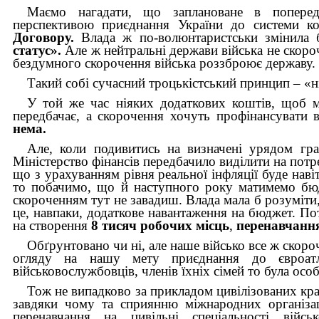
Маємо нагадати, що заплановане в попер
перспективою приєднання України до системи к
Договору.
Влада ж по-волюнтаристськи змінила 
статус».
Але ж нейтральні держави війська не скор
бездумного скорочення війська роззброює державу.
Такий собі сучасний троцькістський принцип – «ні
У той же час ніяких додаткових коштів, щоб м
передбачає, а скорочення хочуть профінансувати
нема.
Але, коли подивитись на визначені урядом гр
Міністерство фінансів передбачило виділити на пот
що з урахуванням рівня реальної інфляції буде на
то побачимо, що й наступного року матимемо бюд
скороченням тут не завадиш. Влада мала б розуміти,
це, навпаки, додаткове навантаження на бюджет. По
на створення
8 тисяч
робочих місць
,
перенавчанн
Обґрунтовано чи ні, але наше військо все ж скоро
огляду на нашу мету приєднання до євроатла
військовослужбовців, членів їхніх сімей то була особ
Тож не випадково за прикладом цивілізованих краї
завдяки чому та сприянню міжнародних організац
перенавчання на цивільні спеціальності війс