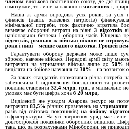
членом
військово-політичного союзу, де діє прин
самотужки, то лише за наявності
численних
і, прир
Наша ж армія впродовж усіх років, за усіх пр
фінансів (навіть запеклих патріотів) фінансува
мінімальної потреби, тож фактично втратила боє
визначає оборонні витрати на рівні
3 відсотків
в
національної безпеки і оборони часів Ющенка ц
відсотків, реально ж військо ніколи не отримув
роки і нині
–
менше
одного відсотка
.
Грошей нем
Гарантувати оборону держави може лише суча
зброєю, навчене військо. Передові армії світу мают
витрачати на утримання війська лише до
50%
й
виділяти на бойове навчання та
30%
– на розвиток о
За таких стандартів нормативна річна потреба н
забезпечила б відновлення боєздатності та розвито
повинна становити
32,4 млрд. грн.
, а мінімально 
умовах має бути цифра хоча б
20 млрд
.
Виділений же урядом Азарова ресурс на пот
витрачати
83,5%
річних призначень на
утримання
разів від світових показників)
на бойову підгот
інфраструктури. На усі звернення уряд має лише
довгострокові показники оборонних видатків. Ци
така, що, за розрахунками Міноборони, не приводит