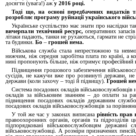
досягти (увага!) аж
у 2016 році.
Тоді що, на основі передбачених видатків т
розробляє програму руйнації українського війс
Українське суспільство має знати про наслідки та
вичерпали технічний ресурс,
оперативних запасів 
літаки падають, танки не рухаються, гармати не стрі
та будинки.
Бо
–
грошей нема.
Військова служба стала непрестижною та невм
нижчим, ніж середня заробітна плата по країні, а 
нині пропонують більше, ніж отримує професійний 
Підвищення грошового забезпечення військовослу
сусідів, не кажучи вже про розвинуті держави, не
держави (коли захочу – тоді й підвищу).
Грошей не
Система посадових окладів військовослужбовців н
окладів за військовим званням – до оплати за р
підвищення посадових окладів державним службо
посадових окладів військовослужбовців за порівнян
У той же час у законах виписана
рівність прав 
правоохоронних органів, органів та підрозділів 
підпорядковані військовослужбовцям державні 
військовослужбовці. А розміри призначених пенсій