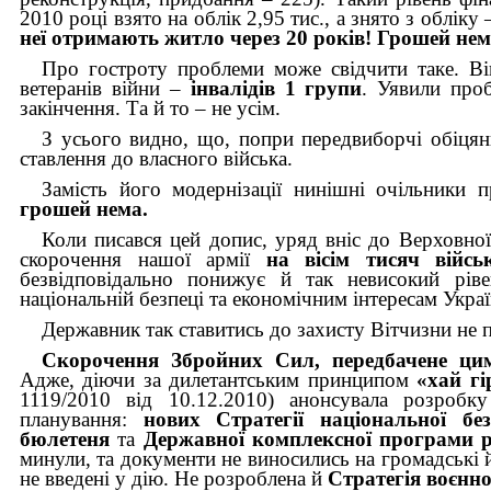
2010 році взято на облік 2,95 тис., а знято з обліку
неї отримають житло через 20 років! Грошей нем
Про гостроту проблеми може свідчити таке. В
ветеранів війни –
інвалідів 1 групи
.
Уявили проб
закінчення. Та й то – не усім.
З усього видно, що, попри передвиборчі обіцян
ставлення до власного війська.
Замість його модернізації нинішні очільники
грошей нема.
Коли писався цей допис, уряд вніс до Верховно
скорочення нашої армії
на вісім тисяч війсь
безвідповідально понижує й так невисокий ріве
національній безпеці та економічним інтересам Украї
Державник так ставитись до захисту Вітчизни не п
Скорочення Збройних Сил, передбачене цим
Адже, діючи за дилетантським принципом
«хай гі
1119/2010 від 10.12.2010) анонсувала розроб
планування:
нових Стратегії національної бе
бюлетеня
та
Державної комплексної програми 
минули, та документи не виносились на громадські 
не введені у дію. Не розроблена й
Стратегія воєнно