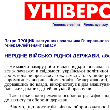
Петро ПРОЦИК, заступник начальника Генерального ш
генерал-лейтенант запасу
НЕРІДНЕ ВІЙСЬКО РІДНОЇ ДЕРЖАВИ, а
Не маючи на­міру робити якісь відкриття в аналіз
все ж зауважу: в свідомості української політичної 
або ж вона не превалює. Тож, замість того, щоби ро
спромоглись вперше після століть бездержавності, ц
дорвавшись до влади, використовує її для влаштуван
близьких, рідних, дітей, внуків й правнуків.
Таке гірке спостереження особливо рельєфно під
до захисту та оборони держави.
Відомо, що достатній рівень обороноздатності