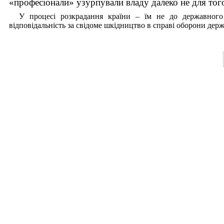
«професіонали» узурпували владу далеко не для тог
У процесі розкрадання країни – їм не до державного 
відповідальність за свідоме шкідництво в справі оборони дер