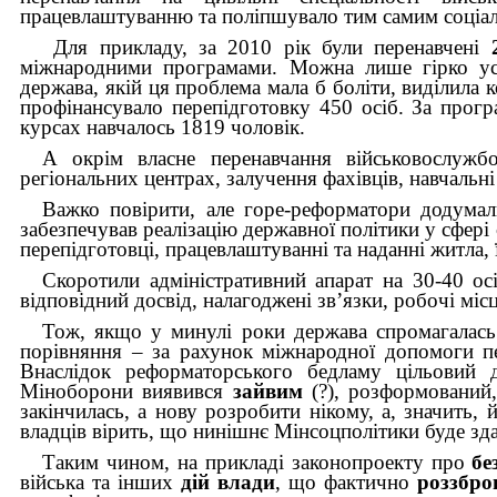
працевлаштуванню та поліпшувало тим самим соціал
Для прикладу, за 2010 рік були перенавчені
міжнародними програмами. Можна лише гірко усм
держава, якій ця проблема мала б боліти, виділила
профінансувало перепідготовку 450 осіб. За про
курсах навчалось 1819 чоловік.
А окрім власне перенавчання військовослужбо
регіональних центрах, залучення фахівців, навчальні
Важко повірити, але горе-реформатори додумал
забезпечував реалізацію державної політики у сфері
перепідготовці, працевлаштуванні та наданні житла, ї
Скоротили адміністративний апарат на 30-40 осі
відповідний досвід, налагоджені зв’язки, робочі міс
Тож, якщо у минулі роки держава спромагалас
порівняння – за рахунок міжнародної допомоги п
Внаслідок реформаторського бедламу цільовий д
Міноборони виявився
зайвим
(?), розформований
закінчилась, а нову розробити нікому, а, значить
владців вірить, що нинішнє Мінсоцполітики буде зда
Таким чином, на прикладі законопроекту про
бе
війська та інших
дій влади
,
що фактично
роззбро