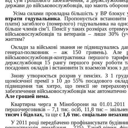
від сум грошового забезпечення, а держслужбовець
держави до військовослужбовців, що мають обороня
Усіма силами провладна більшість у ВР блокує
втрати годувальника
.
Пропонується встановити
плати) загиблого (померлого) годувальника на одно
більше членів сім’ї. Пенсії у таких розмірах отримую
військовослужбовців та ветеранів – лише 30% (у
життям?
Оклади за військові звання не підвищувались да
генерал-полковник – аж 150 гривень). Але 
військовослужбовця-контрактника першого тари
держслужбовця 15 рангу першого року роботи та 
посадових окладів і встановити їх взаємозв’язок з 
Знову утворюється розрив у пенсіях. З 1 груд
щомісячної премії з 10 до 55% посадового окла
підвищення так хитро, що пенсії не перерахову
забезпечення військовослужбовців має автоматично
Але грошей нема.
Квартирна черга в Міноборони на 01.01.2011 –
першочерговиків – 7,1 тис. осіб, 11,8 тис – звільн
тисяч і бідолах,
та ще є
1,6 тис. соціально незахи
У 2011 році передбачено профінансувати будівниц
реконструкція, придбання – 225). Такий рівень фі