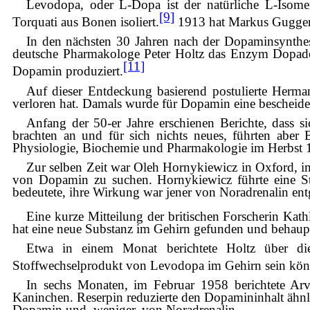
Levodopa, oder L-Dopa ist der natürliche L-Isom
[9]
Torquati aus Bonen isoliert.
1913 hat Markus Guggenhe
In den nächsten 30 Jahren nach der Dopaminsynthese
deutsche Pharmakologe Peter Holtz das Enzym Dopade
[11]
Dopamin produziert.
Auf dieser Entdeckung basierend postulierte Herma
verloren hat. Damals wurde für Dopamin eine bescheide
Anfang der 50-er Jahre erschienen Berichte, dass 
brachten an und für sich nichts neues, führten aber 
Physiologie, Biochemie und Pharmakologie im Herbst 19
Zur selben Zeit war Oleh Hornykiewicz in Oxford, i
von Dopamin zu suchen. Hornykiewicz führte eine S
bedeutete, ihre Wirkung war jener von Noradrenalin ent
Eine kurze Mitteilung der britischen Forscherin Ka
hat eine neue Substanz im Gehirn gefunden und behaupt
Etwa in einem Monat berichtete Holtz über di
Stoffwechselprodukt von Levodopa im Gehirn sein kön
In sechs Monaten, im Februar 1958 berichtete Ar
Kaninchen. Reserpin reduzierte den Dopamininhalt ähn
Dopamin und, weniger, von Noradrenalin.