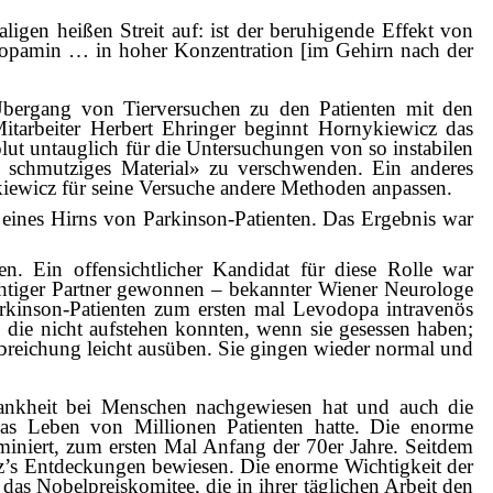
ligen heißen Streit auf: ist der beruhigende Effekt von
Dopamin … in hoher Konzentration [im Gehirn nach der
 Übergang von Tierversuchen zu den Patienten mit den
itarbeiter Herbert Ehringer beginnt Hornykiewicz das
ut untauglich für die Untersuchungen von so instabilen
o schmutziges Material» zu verschwenden. Ein anderes
kiewicz für seine Versuche andere Methoden anpassen.
 eines Hirns von Parkinson-Patienten. Das Ergebnis war
en. Ein offensichtlicher Kandidat für diese Rolle war
htiger Partner gewonnen – bekannter Wiener Neurologe
arkinson-Patienten zum ersten mal Levodopa intravenös
, die nicht aufstehen konnten, wenn sie gesessen haben;
abreichung leicht ausüben. Sie gingen wieder normal und
ankheit bei Menschen nachgewiesen hat und auch die
as Leben von Millionen Patienten hatte. Die enorme
niert, zum ersten Mal Anfang der 70er Jahre. Seitdem
z’s Entdeckungen bewiesen. Die enorme Wichtigkeit der
as Nobelpreiskomitee, die in ihrer täglichen Arbeit den