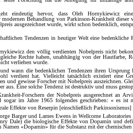
ht eindeutig hervor, dass Oleh Hornykiewicz einen
modernen Behandlung von Parkinson-Krankheit dieser verb
preis ausgezeichnet wurde, wirkt schon bedenklich, entspr
llschaftlichen Tendenzen in heutiger Welt eine bedenklich
nykiewicz den völlig verdienten Nobelpreis nicht beko
 gleiche Rechte haben, unabhängig von der Hautfarbe, Re
icht verliehen wurde.
o und wann die bedenklichen Tendenzen ihren Ursprung 
 verdient hat. Vielleicht tatsächlich existiert eine G
eren und gewisse Forscher mit Nobelpreis auszeichnen. Gl
r aus. Eine solche Tendenz ist destruktiv und muss gestopp
Krankheit-Forschern der Nobelpreis ausgerechnet an Arvi
sogar im Jahre 1965 folgendes geschrieben: « es ist ni
ale Effekte von Reserpin [einschließlich Parkinsonismus]
ge Barger und Lames Ewens in Wellcome Laboratories an 
enry Dale) die biologische Effekte von Dopamin und defi
 den Namen «Dopamin» für die Substanz mit der chemisch