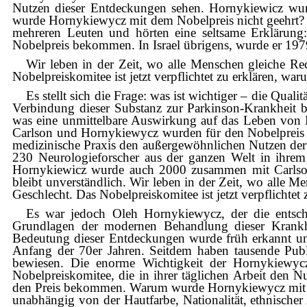
Nutzen dieser Entdeckungen sehen. Hornykiewicz wu
wurde Hornykiewycz mit dem Nobelpreis nicht geehrt? Di
mehreren Leuten und hörten eine seltsame Erklärung:
Nobelpreis bekommen. In Israel übrigens, wurde er 197
Wir leben in der Zeit, wo alle Menschen gleiche Re
Nobelpreiskomitee ist jetzt verpflichtet zu erklären, w
Es stellt sich die Frage: was ist wichtiger – die Qua
Verbindung dieser Substanz zur Parkinson-Krankheit 
was eine unmittelbare Auswirkung auf das Leben von 
Carlson und Hornykiewycz wurden für den Nobelpreis m
medizinische Praxis den außergewöhnlichen Nutzen de
230 Neurologieforscher aus der ganzen Welt in ihrem 
Hornykiewicz wurde auch 2000 zusammen mit Carlson
bleibt unverständlich. Wir leben in der Zeit, wo alle 
Geschlecht. Das Nobelpreiskomitee ist jetzt verpflichte
Es war jedoch Oleh Hornykiewycz, der die entsch
Grundlagen der modernen Behandlung dieser Krankhe
Bedeutung dieser Entdeckungen wurde früh erkannt u
Anfang der 70er Jahren. Seitdem haben tausende Pub
bewiesen. Die enorme Wichtigkeit der Hornykiewycz
Nobelpreiskomitee, die in ihrer täglichen Arbeit den
den Preis bekommen. Warum wurde Hornykiewycz mit dem 
unabhängig von der Hautfarbe, Nationalität, ethnischer