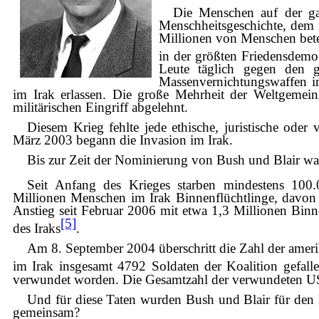
Die Menschen auf der ga
Menschheitsgeschichte, dem 
Millionen von Menschen bete
in der größten Friedensdemon
Leute täglich gegen den ge
Massenvernichtungswaffen im
im Irak erlassen. Die große Mehrheit der Weltgemein
militärischen Eingriff abgelehnt.
Diesem Krieg fehlte jede ethische, juristische oder
März 2003 begann die Invasion im Irak.
Bis zur Zeit der Nominierung von Bush und Blair war
Seit Anfang des Krieges starben mindestens 100.0
Millionen Menschen im Irak Binnenflüchtlinge, davon 
Anstieg seit Februar 2006 mit etwa 1,3 Millionen Bin
[5]
des Iraks
.
Am 8. September 2004 überschritt die Zahl der amerik
im Irak insgesamt 4792 Soldaten der Koalition gefall
verwundet worden. Die Gesamtzahl der verwundeten US-
Und für diese Taten wurden Bush und Blair für den 
gemeinsam?