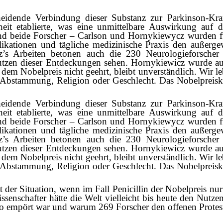
eidende Verbindung dieser Substanz zur Parkinson-Kr
it etablierte, was eine unmittelbare Auswirkung auf d
nd beide Forscher – Carlson und Hornykiewycz wurden fü
likationen und tägliche medizinische Praxis den außer
’s Arbeiten betonen auch die 230 Neurologieforscher
 Nutzen dieser Entdeckungen sehen. Hornykiewicz wurde 
Nobelpreis nicht geehrt, bleibt unverständlich. Wir leb
 Abstammung, Religion oder Geschlecht. Das Nobelpreiskomi
eidende Verbindung dieser Substanz zur Parkinson-Kr
it etablierte, was eine unmittelbare Auswirkung auf d
nd beide Forscher – Carlson und Hornykiewycz wurden fü
likationen und tägliche medizinische Praxis den außer
’s Arbeiten betonen auch die 230 Neurologieforscher
 Nutzen dieser Entdeckungen sehen. Hornykiewicz wurde 
Nobelpreis nicht geehrt, bleibt unverständlich. Wir leb
 Abstammung, Religion oder Geschlecht. Das Nobelpreiskomi
 der Situation, wenn im Fall Penicillin der Nobelpreis n
senschafter hätte die Welt vielleicht bis heute den Nutzen 
so empört war und warum 269 Forscher den offenen Protest