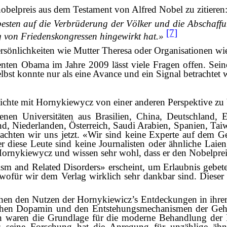
obelpreis aus dem Testament von Alfred Nobel zu zitieren
besten auf die Verbrüderung der Völker und die Abschaf
[7]
g von Friedenskongressen hingewirkt hat.»
ersönlichkeiten wie Mutter Theresa oder Organisationen wi
enten Obama im Jahre 2009 lässt viele Fragen offen. Sei
elbst konnte nur als eine Avance und ein Signal betrachtet
chte mit Hornykiewycz von einer anderen Perspektive zu 
nen Universitäten aus Brasilien, China, Deutschland, 
land, Niederlanden, Österreich, Saudi Arabien, Spanien, Ta
 dachten wir uns jetzt. «Wir sind keine Experte auf dem 
 diese Leute sind keine Journalisten oder ähnliche Laien 
rnykiewycz und wissen sehr wohl, dass er den Nobelpreis
ism and Related Disorders» erscheint, um Erlaubnis gebet
für wir dem Verlag wirklich sehr dankbar sind. Dieser B
hen den Nutzen der Hornykiewicz’s Entdeckungen in ihrer t
chen Dopamin und den Entstehungsmechanismen der Gehir
gen waren die Grundlage für die moderne Behandlung der
es: seine Forschung hat die Anregung für unzählige ähn