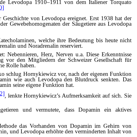
urde Levodopa 1910–1911 von dem Italiener Torquato
0]
r Geschichte von Levodopa ereignet. Erst 1938 hat der
n der Gewebehomogenaten der Säugetiere aus Levodopa
atecholaminen, welche ihre Bedeutung bis heute nicht
nalin und Noradrenalin reserviert.
t: Nebennieren, Herz, Nerven u.a. Diese Erkenntnisse
ag vor den Mitgliedern der Schweizer Gesellschaft für
he Rolle haben.
hko schlug Hornykiewicz vor, nach der eigenen Funktion
pamin wie auch Levodopa den Blutdruck senkten. Das
amin seine eigene Funktion hat.
2]
, lenkte Hornykiewicz’s Aufmerksamkeit auf sich. Sie
etieren und vermutete, dass Dopamin ein aktives
en Methode das Vorhanden von Dopamin im Gehirn von
nin, und Levodopa erhöhte den verminderten Inhalt von