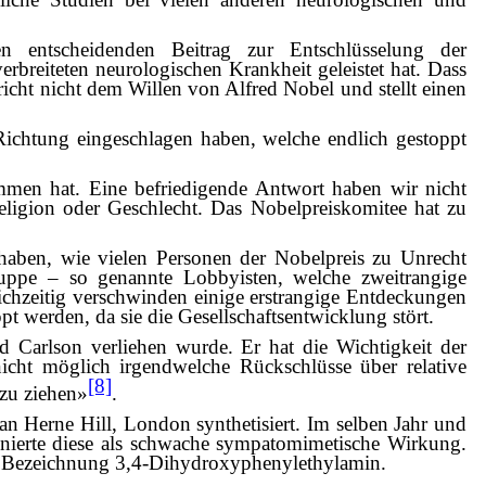
 entscheidenden Beitrag zur Entschlüsselung der
reiteten neurologischen Krankheit geleistet hat. Dass
icht nicht dem Willen von Alfred Nobel und stellt einen
e Richtung eingeschlagen haben, welche endlich gestoppt
mmen hat. Eine befriedigende Antwort haben wir nicht
ligion oder Geschlecht. Das Nobelpreiskomitee hat zu
haben, wie vielen Personen der Nobelpreis zu Unrecht
ruppe – so genannte Lobbyisten, welche zweitrangige
eichzeitig verschwinden einige erstrangige Entdeckungen
t werden, da sie die Gesellschaftsentwicklung stört.
d Carlson verliehen wurde. Er hat die Wichtigkeit der
cht möglich irgendwelche Rückschlüsse über relative
[8]
 zu ziehen»
.
Herne Hill, London synthetisiert. Im selben Jahr und
nierte diese als schwache sympatomimetische Wirkung.
en Bezeichnung 3,4-Dihydroxyphenylethylamin.