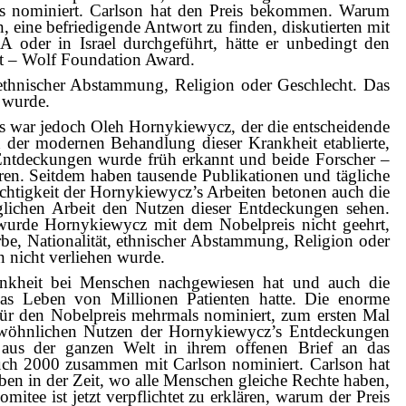
s nominiert. Carlson hat den Preis bekommen. Warum
 eine befriedigende Antwort zu finden, diskutierten mit
 oder in Israel durchgeführt, hätte er unbedingt den
rt – Wolf Foundation Award.
 ethnischer Abstammung, Religion oder Geschlecht. Das
n wurde.
? Es war jedoch Oleh Hornykiewycz, der die entscheidende
der modernen Behandlung dieser Krankheit etablierte,
Entdeckungen wurde früh erkannt und beide Forscher –
en. Seitdem haben tausende Publikationen und tägliche
tigkeit der Hornykiewycz’s Arbeiten betonen auch die
äglichen Arbeit den Nutzen dieser Entdeckungen sehen.
urde Hornykiewycz mit dem Nobelpreis nicht geehrt,
rbe, Nationalität, ethnischer Abstammung, Religion oder
n nicht verliehen wurde.
ankheit bei Menschen nachgewiesen hat und auch die
as Leben von Millionen Patienten hatte. Die enorme
r den Nobelpreis mehrmals nominiert, zum ersten Mal
gewöhnlichen Nutzen der Hornykiewycz’s Entdeckungen
 aus der ganzen Welt in ihrem offenen Brief an das
auch 2000 zusammen mit Carlson nominiert. Carlson hat
en in der Zeit, wo alle Menschen gleiche Rechte haben,
tee ist jetzt verpflichtet zu erklären, warum der Preis