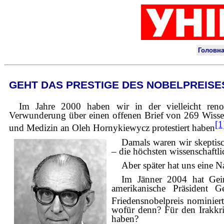
GEHT DAS PRESTIGE DES NOBELPREIS
Im Jahre 2000 haben wir in der vielleicht renom
Verwunderung über einen offenen Brief von 269 Wissens
[1
und Medizin an Oleh Hornykiewycz protestiert haben
Damals waren wir skeptisch
– die höchsten wissenschaft
Aber später hat uns eine N
Im Jänner 2004 hat Geir
amerikanische Präsident 
Friedensnobelpreis nominier
wofür denn? Für den Irakkri
haben?