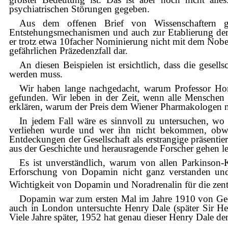
psychiatrischen Störungen gegeben.
Aus dem offenen Brief von Wissenschaftern ge
Entstehungsmechanismen und auch zur Etablierung der 
er trotz etwa 10facher Nominierung nicht mit dem Nobel
gefährlichen Präzedenzfall dar.
An diesen Beispielen ist ersichtlich, dass die gese
werden muss.
Wir haben lange nachgedacht, warum Professor Hor
gefunden. Wir leben in der Zeit, wenn alle Menschen
erklären, warum der Preis dem Wiener Pharmakologen n
In jedem Fall wäre es sinnvoll zu untersuchen, w
verliehen wurde und wer ihn nicht bekommen, obwohl
Entdeckungen der Gesellschaft als erstrangige präsenti
aus der Geschichte und herausragende Forscher gehen lee
Es ist unverständlich, warum von allen Parkinson-
Erforschung von Dopamin nicht ganz verstanden und 
Wichtigkeit von Dopamin und Noradrenalin für die zentr
Dopamin war zum ersten Mal im Jahre 1910 von Geor
auch in London untersuchte Henry Dale (später Sir H
Viele Jahre später, 1952 hat genau dieser Henry Dale