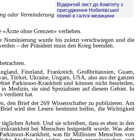
:
fung oder Verminderung
e «Ärzte ohne Grenzen» verliehen.
ne Nominierung wurde bis zuletzt verschwiegen und die
 werden – der Präsident muss den Krieg beenden.
betrachten.
England, Finnland, Frankreich, Großbritannien, Guam,
iwan, Türkei, Ukraine, Ungarn, USA, also aus der ganzen
Gebiet Parkinson-Krankheit und können nicht beurteilen,
in Medizin, sie sind Spezialisten auf diesem Gebiet. In
 verdient hat.
en, den Brief der 269 Wissenschafter zu publizieren. Am
rief wird den Lesern bestimmt helfen, die Wichtigkeit
äglichen Arbeit. Und sie schreiben, dass es eben in den
nkrankheit bei Menschen festgestellt wurde. Was aber
 Parkinson-Krankheit, was für Millionen Menschen von
liche Studien bei vielen anderen neurologischen und