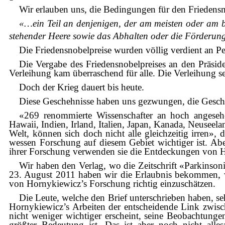
Wir erlauben uns, die Bedingungen für den Friedensn
«…ein Teil an denjenigen, der am meisten oder am 
stehender Heere sowie das Abhalten oder die Förderun
Die Friedensnobelpreise wurden völlig verdient an P
Die Vergabe des Friedensnobelpreises an den Präsid
Verleihung kam überraschend für alle. Die Verleihung s
Doch der Krieg dauert bis heute.
Diese Geschehnisse haben uns gezwungen, die Geschi
«269 renommierte Wissenschafter an hoch angesehe
Hawaii, Indien, Irland, Italien, Japan, Kanada, Neusee
Welt, können sich doch nicht alle gleichzeitig irren»,
wessen Forschung auf diesem Gebiet wichtiger ist. Aber
ihrer Forschung verwenden sie die Entdeckungen von Ho
Wir haben den Verlag, wo die Zeitschrift «Parkinson
23. August 2011 haben wir die Erlaubnis bekommen, wo
von Hornykiewicz’s Forschung richtig einzuschätzen.
Die Leute, welche den Brief unterschrieben haben, se
Hornykiewicz’s Arbeiten der entscheidende Link zwis
nicht weniger wichtiger erscheint, seine Beobachtun
größter Bedeutung ist. Das ist aber noch nicht all