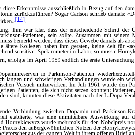
 diese Erkenntnisse ausschließlich in Bezug auf den dama
rotonin zurückzuführen? Sogar Carlson schrieb damals: «
[14]
wirken»
.
ung. Ihm war klar, dass der entscheidende Schritt der
Parkinson-Patienten, sein sollte. Zusammen mit seinem M
muss bemerkt werden, dass dieses Gewebe damals als absol
 ältere Kollegen haben ihm geraten, keine Zeit für «s
ichend sensitiver Spektrometer im Labor, so musste Horny
n, erfolgte im April 1959 endlich die erste Untersuchung
Dopaminreserven in Parkinson-Patienten wiederherzustell
ch langen und schwierigen Verhandlungen wurde ein wic
linischen Versuch mitzuwirken. Im Juli 1961 wurde den P
erigen Patienten, die sich nicht setzen konnten; Patienten
nden sind, konnten diese Aktivitäten nach der L-Dopa Ver
idende Verbindung zwischen Dopamin und Parkinson-Kr
it etablierte, was eine unmittelbare Auswirkung auf d
d Hornykiewycz wurde mehrmals für den Nobelpreis nomi
he Praxis den außergewöhnlichen Nutzen der Hornykiewyc
eforscher aus der ganzen Welt in ihrem offenen Brief an d