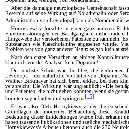
Aber die damalige neurologische Gemeinschaft fasste
Reserpin auf seine Wirkung auf Noradrenalin oder Se
Administration von Levodopa] kann als Noradrenalin 
Hornykiewicz forschte in einer ganz anderen Richt
Funktionsstörungen der Basalganglien, insbesondere 
Hirngewebe der verstorbenen Patienten zu sammeln. Es 
Substanzen wie Katecholamine angesehen wurde. Viele
Problem war von ganz anderer Natur: es gab kein ausre
Nach den ersten Versuchen an einigen Kontrollmuster
klar noch vor der Analyse: kein Dopamin!
Der nächste Schritt war die Idee, die verlorenen 
Levodopa – der natürliche Vorläufer von Dopamin. Na
Walther Birkmayer hat sich bereit erklärt, bei dem k
verabreicht. Die Wirkung war unglaublich: «Die bettläg
und Patienten, die nicht gehen konnten, wenn sie gesta
[15]
konnten sogar laufen und springen»
.
Es war also Oleh Hornykiewycz, der die entsche
Grundlagen der modernen Behandlung dieser Krankhe
Bedeutung dieser Entdeckungen wurde früh erkannt un
haben tausende Publikationen und tägliche medizinisc
Hornykiewycz’s Arbeiten betonen auch die 230 Neurologi