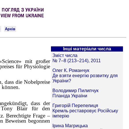
Інші матеріали числа
«
Science
»
mit großer
reises für Physiologie
n, dass die Nobelpreise
n können.
ngekündigt, dass der
t Tony Blair für den
z. Berechtigte Frage –
hten Beweisen begonnen