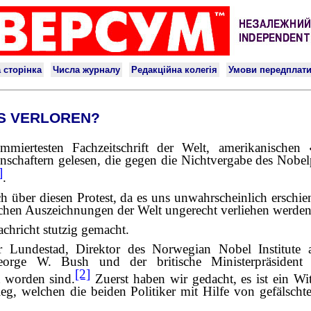
ES VERLOREN?
miertesten Fachzeitschrift der Welt, amerikanischen
chaftern gelesen, die gegen die Nichtvergabe des Nobelp
]
.
 über diesen Protest, da es uns unwahrscheinlich erschie
lichen Auszeichnungen der Welt ungerecht verliehen werde
achricht stutzig gemacht.
 Lundestad, Direktor des Norwegian Nobel Institute a
George W. Bush und der britische Ministerpräsiden
[2]
t worden sind.
Zuerst haben wir gedacht, es ist ein Wit
eg, welchen die beiden Politiker mit Hilfe von gefälsc