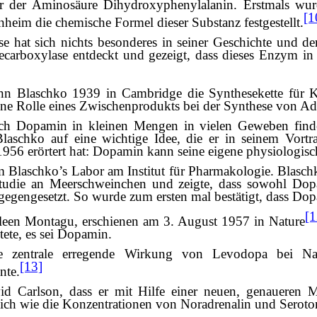
er der Aminosäure Dihydroxyphenylalanin. Erstmals w
[1
im die chemische Formel dieser Substanz festgestellt.
 hat sich nichts besonderes in seiner Geschichte und de
carboxylase entdeckt und gezeigt, dass dieses Enzym i
nn Blaschko 1939 in Cambridge die Synthesekette für K
ne Rolle eines Zwischenprodukts bei der Synthese von Adre
sich Dopamin in kleinen Mengen in vielen Geweben finde
Blaschko auf eine wichtige Idee, die er in seinem Vortr
56 erörtert hat: Dopamin kann seine eigene physiologisc
m Blaschko’s Labor am Institut für Pharmakologie. Blasc
tudie an Meerschweinchen und zeigte, dass sowohl Do
gegengesetzt. So wurde zum ersten mal bestätigt, dass Dop
[1
thleen Montagu, erschienen am 3. August 1957 in Nature
ete, es sei Dopamin.
e zentrale erregende Wirkung von Levodopa bei Nag
[13]
nte.
vid Carlson, dass er mit Hilfe einer neuen, genauer
lich wie die Konzentrationen von Noradrenalin und Seroto