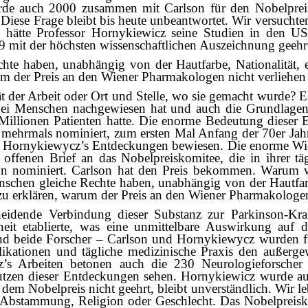
rde auch 2000 zusammen mit Carlson für den Nobelprei
ese Frage bleibt bis heute unbeantwortet. Wir versuchten,
 hätte Professor Hornykiewicz seine Studien in den USA
9 mit der höchsten wissenschaftlichen Auszeichnung geeh
chte haben, unabhängig von der Hautfarbe, Nationalität,
arum der Preis an den Wiener Pharmakologen nicht verliehe
lität der Arbeit oder Ort und Stelle, wo sie gemacht wurde
bei Menschen nachgewiesen hat und auch die Grundlagen 
Millionen Patienten hatte. Die enorme Bedeutung dieser 
ehrmals nominiert, zum ersten Mal Anfang der 70er Jahr
r Hornykiewycz’s Entdeckungen bewiesen. Die enorme Wich
offenen Brief an das Nobelpreiskomitee, die in ihrer t
 nominiert. Carlson hat den Preis bekommen. Warum w
Menschen gleiche Rechte haben, unabhängig von der Hautfa
t zu erklären, warum der Preis an den Wiener Pharmakologe
eidende Verbindung dieser Substanz zur Parkinson-Kr
it etablierte, was eine unmittelbare Auswirkung auf d
nd beide Forscher – Carlson und Hornykiewycz wurden fü
likationen und tägliche medizinische Praxis den außer
’s Arbeiten betonen auch die 230 Neurologieforscher
 Nutzen dieser Entdeckungen sehen. Hornykiewicz wurde 
Nobelpreis nicht geehrt, bleibt unverständlich. Wir leb
 Abstammung, Religion oder Geschlecht. Das Nobelpreiskomi