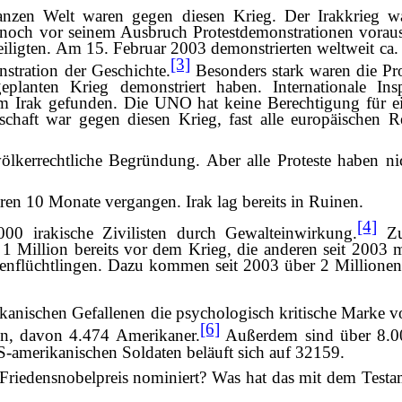
nzen Welt waren gegen diesen Krieg. Der Irakkrieg wa
noch vor seinem Ausbruch Protestdemonstrationen voraus
iligten. Am 15. Februar 2003 demonstrierten weltweit ca
[3]
stration der Geschichte.
Besonders stark waren die Pr
planten Krieg demonstriert haben. Internationale In
 Irak gefunden. Die UNO hat keine Berechtigung für ein
schaft war gegen diesen Krieg, fast alle europäischen 
 völkerrechtliche Begründung. Aber alle Proteste haben n
en 10 Monate vergangen. Irak lag bereits in Ruinen.
[4]
00 irakische Zivilisten durch Gewalteinwirkung.
Zug
1 Million bereits vor dem Krieg, die anderen seit 2003 
nenflüchtlingen. Dazu kommen seit 2003 über 2 Millionen
anischen Gefallenen die psychologisch kritische Marke vo
[6]
en, davon 4.474 Amerikaner.
Außerdem sind über 8.0
amerikanischen Soldaten beläuft sich auf 32159.
Friedensnobelpreis nominiert? Was hat das mit dem Test