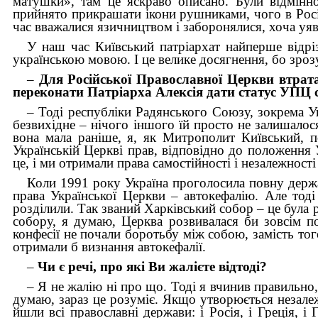
матушки», там це яскраво описано. Були відмінн
прийнято прикрашати ікони рушниками, чого в Росії 
час вважалися язичництвом і заборонялися, хоча уяв
У наш час Київський патріархат найперше відр
українською мовою. І це велике досягнення, бо зроз
–
Для Російської Православної Церкви втрата
переконати Патріарха Алексія дати статус УПЦ с
– Тоді республіки Радянського Союзу, зокрема У
безвихідне – нічого іншого їй просто не залишалос
вона мала раніше, я, як Митрополит Київський, 
Українській Церкві прав, відповідно до положення
це, і ми отримали права самостійності і незалежност
Коли 1991 року Україна проголосила повну держа
права Української Церкви – автокефалію. Але тод
розділили. Так званий Харківський собор – це була 
собору, я думаю, Церква розвивалася би зовсім по
конфесії не почали боротьбу між собою, замість тог
отримали б визнання автокефалії.
–
Чи є речі, про які Ви жалієте відтоді?
– Я не жалію ні про що. Тоді я вчинив правильно
думаю, зараз це розуміє. Якщо утворюється незале
йшли всі православні держави: і Росія, і Греція, і 