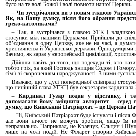
було на те волі Божої і волі повноти нашої Церкви.
–
Чи зустрічалися ви з новим главою Українс
Як, на Вашу думку, після його обрання предс
греко-католиками?
– Так, я зустрічався з главою УГКЦ владикою 
стосунки між нашими Церквами. Прийшли до спільн
об’єднання в одну Церкву, яке не на часі, а дума
християнства й Української держави. Однодумцями з
бачимо, як зараз у європейській цивілізації, христия
Дійшли навіть до того, що подекуди ті, хто наз
тобто гріх, за який Господь знищив Содом і Гомору.
сім’ї зі скороченням народжуваності. З цими суспіл
Вважаю, що у дусі попередньої співпраці стосу
що нинішній глава УГКЦ був секретарем кардинала 
–
Кардинал Гузар подав у відставку, і те
допомагати йому зміцнити авторитет – серед в
думку, що Київський Патріархат – це Церква Пат
– Ні, Київський Патріархат буде існувати і після Ф
але вони нічого не можуть зробити, якщо їм н
неправильно. Наприклад, не Кравчук, Єльцин і Шуш
лише на чолі подій. Не Філарет створив Київськ