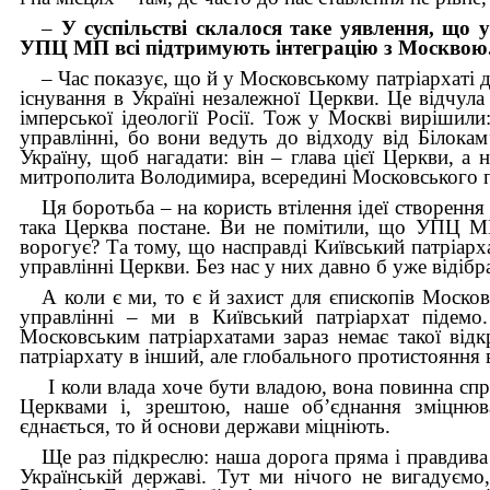
–
У суспільстві склалося таке уявлення, що у
УПЦ МП всі підтримують інтеграцію з Москвою.
– Час показує, що й у Московському патріархаті 
існування в Україні незалежної Церкви. Це відчул
імперської ідеології Росії. Тож у Москві вирішили
управлінні, бо вони ведуть до відходу від Білокам
Україну, щоб нагадати: він – глава цієї Церкви, 
митрополита Володимира, всередині Московського п
Ця боротьба – на користь втілення ідеї створення
така Церква постане. Ви не помітили, що УПЦ МП
ворогує? Та тому, що насправді Київський патріарха
управлінні Церкви. Без нас у них давно б уже відібра
А коли є ми, то є й захист для єпископів Москов
управлінні – ми в Київський патріархат підем
Московським патріархатами зараз немає такої відк
патріархату в інший, але глобального протистояння 
І коли влада хоче бути владою, вона повинна сп
Церквами і, зрештою, наше об’єднання зміцнюва
єднається, то й основи держави міцніють.
Ще раз підкреслю: наша дорога пряма і правдива
Українській державі. Тут ми нічого не вигадуєм