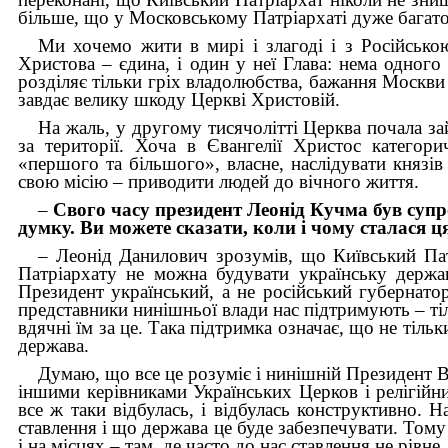
більше, що у Московському Патріархаті дуже багато
Ми хочемо жити в мирі і злагоді і з Російськ
Христова – єдина, і один у неї Глава: нема одного
розділяє тільки гріх владолюбства, бажання Москви п
завдає велику шкоду Церкві Христовій.
На жаль, у другому тисячолітті Церква почала за
за території. Хоча в Євангелії Христос категор
«першого та більшого», власне, наслідувати князів 
свою місію – приводити людей до вічного життя.
–
Свого часу президент Леонід Кучма був супр
думку. Ви можете сказати, коли і чому сталася ц
– Леонід Данилович зрозумів, що Київський Пат
Патріархату не можна будувати українську держа
Президент український, а не російський губернатор
представники нинішньої влади нас підтримують – ті
вдячні їм за це. Така підтримка означає, що не тіль
держава.
Думаю, що все це розуміє і нинішній Президент Ві
іншими керівниками Українських Церков і релігійни
все ж таки відбулась, і відбулась конструктивно. 
ставлення і що держава це буде забезпечувати. Тому
і на місцях – там, де часто до нас ставлення не рівне