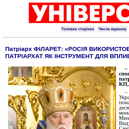
Патріарх ФІЛАРЕТ: «РОСІЯ ВИКОРИСТ
ПАТРІАРХАТ ЯК ІНСТРУМЕНТ ДЛЯ ВПЛИВ
–
спо
пат
КП,
–
Укр
пон
дес
мон
Мих
Вид
Свя