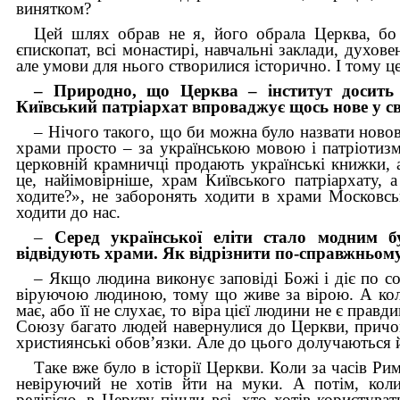
винятком?
Цей шлях обрав не я, його обрала Церква, бо
єпископат, всі монастирі, навчальні заклади, духов
але умови для нього створилися історично. І тому 
– Природно, що Церква – інститут досить 
Київський патріархат впроваджує щось нове у с
– Нічого такого, що би можна було назвати новов
храми просто – за українською мовою і патріоти
церковній крамничці продають українські книжки,
це, найімовірніше, храм Київського патріархату,
ходите?», не заборонять ходити в храми Московсь
ходити до нас.
–
Серед української еліти стало модним б
відвідують храми. Як відрізнити по-справжньому 
– Якщо людина виконує заповіді Божі і діє по сов
віруючою людиною, тому що живе за вірою. А коли 
має, або її не слухає, то віра цієї людини не є пра
Союзу багато людей навернулися до Церкви, прич
християнські обов’язки. Але до цього долучаються й 
Таке вже було в історії Церкви. Коли за часів Рим
невіруючий не хотів йти на муки. А потім, кол
релігією, в Церкву пішли всі, хто хотів користува