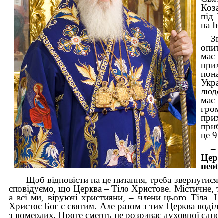
Коз
під
на І
З
опи
ма
прих
пон
Укр
люд
має
гро
при
при
це 9
–
Цер
нео
– Щоб відповісти на це питання, треба звернутися
сповідуємо, що Церква – Тіло Христове. Містичне, т
а всі ми, віруючі християни, – члени цього Тіла. 
Христос Бог є святим. Але разом з тим Церква поділ
з померлих. Проте смерть не розриває духовної єднос