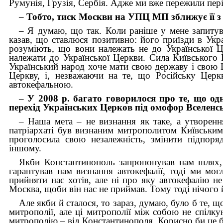
Румунія, Грузія, Сербія. Адже ми вже пережили періо
–
Тобто, тиск Москви на УПЦ МП зближує її з
– Я думаю, що так. Коли раніше у мене запитува
казав, що ставлюся позитивно: його приїзди в Ук
розуміють, що вони належать не до Української Це
належати до Української Церкви. Сила Київського 
Український народ хоче мати свою державу і свою Ц
Церкву, і, незважаючи на те, що Російську Церк
автокефальною.
–
У 2008 р. багато говорилося про те, що одн
перехід Українських Церков під омофор Вселен
– Наша мета – не визнання як таке, а утворенн
патріархаті був визнаним митрополитом Київським.
проголосила свою незалежність, змінити підпоря
іншому.
Якби Константинополь запропонував нам шлях, 
гарантував нам визнання автокефалії, тоді ми мо
прийняти нас хотів, але ні про яку автокефалію 
Москва, щоби він нас не приймав. Тому тоді нічого й
Але якби й сталося, то зараз, думаю, було б те, щ
митрополії, але ці митрополії між собою не спілку
митрополію – від Константинополя. Корисно би це бу