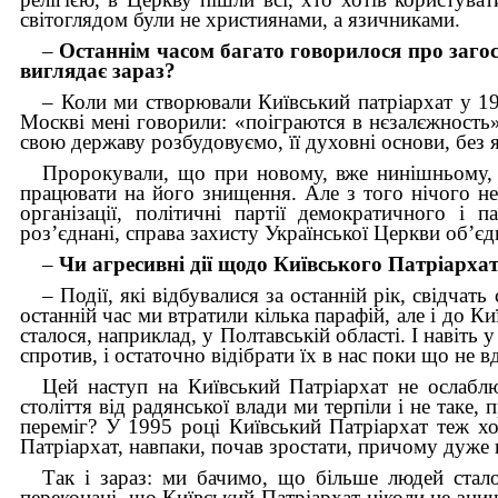
світоглядом були не християнами, а язичниками.
–
Останнім часом багато говорилося про загос
виглядає зараз?
– Коли ми створювали Київський патріархат у 19
Москві мені говорили: «поіграются в нєзалєжность»
свою державу розбудовуємо, її духовні основи, без
Пророкували, що при новому, вже нинішньому, П
працювати на його знищення. Але з того нічого н
організації, політичні партії демократичного і
роз’єднані, справа захисту Української Церкви об’єдн
–
Чи агресивні дії щодо Київського Патріархат
– Події, які відбувалися за останній рік, свідча
останній час ми втратили кілька парафій, але і до К
сталося, наприклад, у Полтавській області. І навіть 
спротив, і остаточно відібрати їх в нас поки що не в
Цей наступ на Київський Патріархат не ослабл
століття від радянської влади ми терпіли і не таке,
переміг? У 1995 році Київський Патріархат теж хо
Патріархат, навпаки, почав зростати, причому дуже
Так і зараз: ми бачимо, що більше людей стал
переконані, що Київський Патріархат ніколи не зни