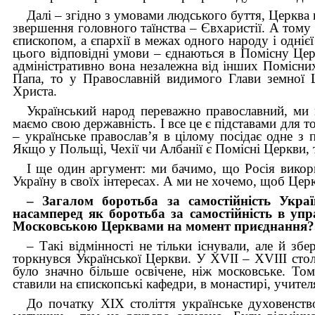
Далі – згідно з умовами людського буття, Церква 
звершення головного таїнства – Євхаристії. А тому Ц
єпископом, а єпархії в межах одного народу і одні
цього відповідні умови – єднаються в Помісну Цер
адміністративно вона незалежна від інших Помісни
Папа, то у Православній видимого Глави земної 
Христа.
Український народ переважно православний, ми м
маємо свою державність. І все це є підставами для 
– українське православ’я в цілому посідає одне з 
Якщо у Польщі, Чехії чи Албанії є Помісні Церкви,
І ще один аргумент: ми бачимо, що Росія викор
Україну в своїх інтересах. А ми не хочемо, щоб Цер
– Загалом боротьба за самостійність Укра
насамперед як боротьба за самостійність в упра
Московською Церквами на момент приєднання?.
– Такі відмінності не тільки існували, але й зб
торкнувся Української Церкви. У XVІІ – XVІІІ стол
було значно більше освічене, ніж московське. Том
ставили на єпископські кафедри, в монастирі, учител
До початку ХІХ століття українське духовенств