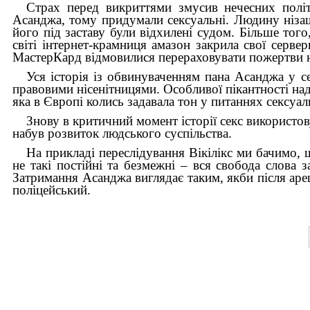
Страх перед викриттями змусив нечесних політ
Асанджа, тому придумали сексуальні. Людину нізащ
його під заставу були відхилені судом. Більше тог
світі інтернет-крамниця амазон закрила свої сервер
МастерКард відмовилися перераховувати пожертви на
Уся історія із обвинуваченням пана Асанджа у 
правовими нісенітницями. Особливої пікантності нада
яка в Європі колись задавала тон у питаннях сексуал
Знову в критичний момент історії секс використо
набув розвиток людського суспільства.
На прикладі переслідування Вікілікс ми бачимо, 
не такі постійні та безмежні – вся свобода слова з
Затримання Асанджа виглядає таким, якби після аре
поліцейський.