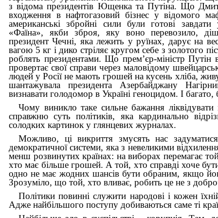
з відома президентів Ющенка та Путіна. Що Дми
входження в нафтогазовий бізнес у відомого ма
американські збройні сили були готові завдати
«Фаїна», якби зброя, яку воно перевозило, д
президент Чечні, яка лежить у руїнах, дарує на ве
вагою 5 кг і дико стріляє кругом себе з золотого пі
роблять президентами. Що прем’єр-міністр Путін в
провертає свої справи через маловідому швейцарськ
людей у Росії не мають грошей на кусень хліба, живу
шантажувала президента Азербайджану Нагірн
визнавати голодомор в Україні геноцидом. І багато, 
Чому виникло таке сильне бажання ліквідувати
справжню суть політиків, яка кардинально відрізн
солодких картинок у глянцевих журналах.
Можливо, ці викриття змусять нас задуматися
демократичної системи, яка з невеликими відхилення
менш розвинутих країнах: на виборах перемагає той,
хто має більше грошей. А той, хто справді хоче бути
одно не має жодних шансів бути обраним, якщо йог
Зрозуміло, що той, хто вливає, робить це не з добро
Політики повинні служити народові і кожен їхні
Адже найбільшого поступу добиваються саме ті краї