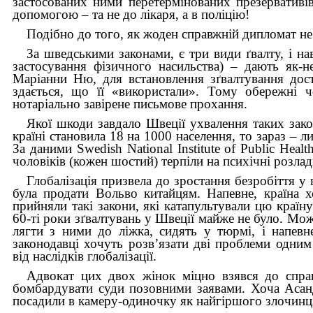
застосованих ними перетермінованих презервативів
допомогою – та не до лікаря, а в поліцію!
Подібно до того, як жоден справжній дипломат не 
За шведськими законами, є три види ґвалту, і на
застосування фізичного насильства) – дають як-
Маріанни Ню, для встановлення зґвалтування дост
здається, що її «використали». Тому обережні ч
нотаріально завірене письмове прохання.
Якої шкоди завдало Швеції ухва­лення таких зако
країні становила 18 на 1000 населення, то зараз – 
За даними Swedish National Institute of Public Hea
чоловіків (кожен шостий) терпіли на психічні розлад
Глобалізація призвела до зростання безробіття у
була продати Вольво китайцям. Напевне, країна х
прийняли такі закони, які катапультували цю країну
60-ті роки зґвалтувань у Швеції майже не було. Мож
лягти з ними до ліжка, сидять у тюрмі, і напев
законодавці хочуть розв’язати дві проблеми одним
від наслідків глобалізації.
Адвокат цих двох жінок міцно взявся до справ
бомбардувати суди позовними заявами. Хоча Асан
посадили в камеру-одиночку як найгіршого злочинц