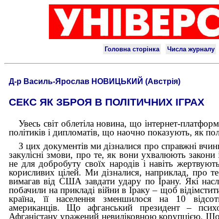
Д-р Василь-Ярослав НОВИЦЬКИЙ (Австрія)
СЕКС ЯК ЗБРОЯ В ПОЛІТИЧНИХ ІГРАХ
Увесь світ облетіла новина, що інтернет-платформа
політиків і дипломатів, що наочно показують, як п
З цих документів ми дізналися про справжні вчинки
закулісні змови, про те, як вони ухвалюють закони 
не для добробуту своїх народів і навіть жертвуют
корисливих цілей. Ми дізналися, наприклад, про те
вимагав від США завдати удару по Ірану. Які насл
побачили на прикладі війни в Іраку – щоб відімстит
країна, її населення зменшилося на 10 відсот
американців. Що афганський президент – псих
Афганістану уражений невиліковною корупцією. Що