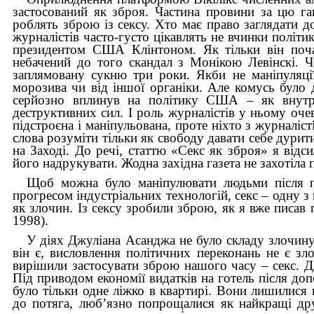
застосований як зброя. Частина провини за цю га
роблять зброю із сексу. Хто має право заглядати
журналістів часто-густо цікавлять не вчинки політик
президентом США Клінтоном. Як тільки він почав
небачений до того скандал з Монікою Левінскі. Чо
заплямовану сукню три роки. Якби не маніпуляці
морозива чи від іншої органіки. Але комусь було 
серйозно вплинув на політику США – як внутрі
деструктивних сил. І роль журналістів у ньому оче
підстроєна і маніпульована, проте ніхто з журналіс
слова розуміти тільки як свободу давати себе дурит
на Заході. До речі, статтю «Секс як зброя» я від
його надрукувати. Жодна західна газета не захотіла 
Щоб можна було маніпулювати людьми після пе
прогресом індустріальних технологій, секс – одну з 
як злочин. Із сексу зробили зброю, як я вже писав 
1998).
У діях Джуліана Асанджа не було складу злочину 
він є, висловлення політичних переконань не є зл
вирішили застосувати зброю нашого часу – секс. Дл
Під приводом економії видатків на готель після доп
було тільки одне ліжко в квартирі. Вони лишилися
до потяга, люб’язно попрощалися як найкращі дру