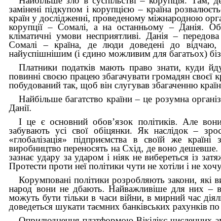
Найбільше зло в суспільстві – корупція. Там, де
замінені підкупом і корупцією – країна розвалюєт
країн у дослідженні, проведеному міжнародною органі
корупції – Сомалі, а на останньому – Данія. Об
кліматичні умови несприятливі. Данія – передова
Сомалі – країна, де люди доведені до відчаю,
найуспішнішим (і єдино можливим для багатьох) біз
Платники податків мають право знати, куди йду
повинні своєю працею збагачувати громадян своєї кр
побудований так, щоб він слугував збагаченню країн
Найбільше багатство країни – це розумна організ
Данії.
І це є основний обов’язок політиків. Але вон
забувають усі свої обіцянки. Як наслідок – зро
«глобалізація» підприємства в своїй же країні 
виробництво переносять на Схід, де воно дешевше. 
зазнає удару за ударом і ніяк не вибереться із зат
Протести проти неї політики чути не хотіли і не хочу
Корумповані політики розробляють закони, які ви
народ вони не дбають. Найважливіше для них – в
можуть бути тільки в часи війни, в мирний час дія
доведеться шукати таємних банківських рахунків по 
Оприлюднення платформою Вікілікс численних амер