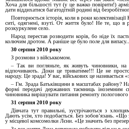
Хоча для більшості тут (у це важко повірити!) арм
дати віддихатися багатодітній родині від безробітного
Повторюється історія, коли в роки колективізації
ситі, одягнені, взуті. От життя було! Не те, що в
розкуркулене село.
Народ перестав розводити корів, бо ніде їх паст
колючим дротом. А раніше це було поле для випасу..
30 серпня 2010 року
З розмови з військкомом.
–
Так ви погляньте, як живуть чиновники, на
відпочивають. Доки це триватиме!!! Це не просто
народу. Це зрада! У вас, військових це називається 
–
Гм. Зрада Батьківщини в масштабах району? На
формі передачі державних таємниць іноземним 
чиновника вирішувати питання ремонту пологового б
31 серпня 2010 року
Дівчата тут правильні, зустрічаються з хлопця
Дають усім, хто подобається. Без зобов’язань. «Що 
у місцевої комсомолки Лєни. «Це значить без презе
За все життя Лєна встигнула побувати тільки в се