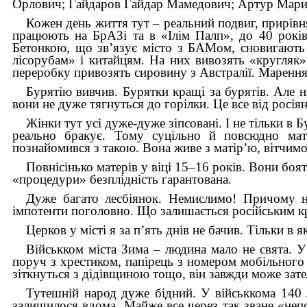
Орлович; Гайдаров Гайдар Мамедович; Ар­тур Ма
Кожен день життя тут
–
реальний подвиг, прирівн
працюють на БрАЗі та в «Ілім Палп», до 40 років
Бетонкою, що зв’язує місто з БАМом, сновигають
лісорубам» і китайцям. На них вивозять «кругля
переробку привозять сировину з Австралії. Марення 
Бурятію вивчив. Бурятки кращі за бурятів. Але н
вони не дуже тягнуться до горілки. Це все від росія
Жінки тут усі дуже-дуже зіпсовані. І не тільки в Б
реально бракує. Тому суцільно й повсюдно мат
познайомився з такою. Вона живе з матір’ю, вітчим
Повнісінько матерів у віці 15
–
16 років. Вони боят
«процедури» безплідність гарантована.
Дуже багато лесбіянок. Немислимо! Причому н
імпотенти поголовно. Що залишається російським к
Церков у місті я за п’ять днів не бачив. Тільки 
Військком міста Зима
–
людина мало не свята. У
поруч з хрестиком, папірець з номером мобільного
зіткнуться з дідівщиною тощо, він завжди може зат
Тутешній народ дуже бідний. У військкома 140 
залишилося вдома. Майже все через так зване «неп