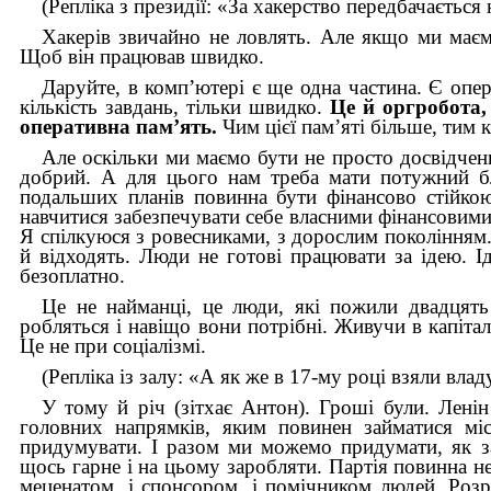
(Репліка з президії: «За хакерство передбачається
Хакерів звичайно не ловлять. Але якщо ми маєм
Щоб він працював швидко.
Даруйте, в комп’ютері є ще одна частина. Є опе
кількість завдань, тільки швидко.
Це й оргробота, 
опера­тивна пам’ять.
Чим цієї пам’яті біль­ше, тим 
Але оскільки ми маємо бути не прос­то досвідче
добрий. А для цього нам треба мати потужний бло
подальших планів повинна бути фінансово стійко
навчитися забезпечувати себе власними фінансовими 
Я спілкуюся з ровесниками, з дорослим поколінням.
й відходять. Люди не готові працювати за ідею. І
безоплатно.
Це не найманці, це люди, які пожили двадцять 
робляться і навіщо вони потрібні. Живучи в капіта
Це не при соціалізмі.
(Репліка із залу: «А як же в 17-му році взяли влад
У тому й річ (зітхає Антон). Гроші були. Ленін
головних напрямків, яким повинен займатися міс
придумувати. І разом ми можемо придумати, як з
щось гарне і на цьому заробляти. Партія повинна не
меценатом, і спонсором, і помічником людей. Розра