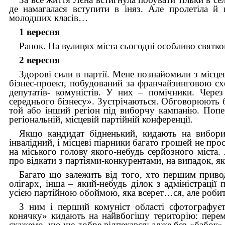
де намагалася вступити в іняз. Але пролетіла й
молодших класів…
1 вересня
Ранок. На вулицях міста сьогодні особливо святково
2 вересня
Здорові сили в партії. Мене познайомили з міс
бізнес-проект, побудований за франчайзинговою с
депутатів- комуністів. У них
–
помічники. Через
середнього бізнесу». Зустрічаються. Обговорюють 
той або інший регіон під виборчу кампанію. Поп
регіональній, місцевій партійній конференції.
Якщо кандидат бідненький, кидають на вибори 
інвалідний, і місцеві піарники багато грошей не п
на міського голову якого-небудь серйозного міста
про відкати з партіями-конкурентами, на випадок, 
Багато що залежить від того, хто першим прив
олігарх, інша
–
який-небудь ділок з адміністрації
усією партійною обоймою, яка всерет…ся, але робит
З ним і перший комуніст області сфотографуєт
конячку» кидають на найвбогішу територію: пер
скажемо, що ще добре відпекався: адже без «бабок»