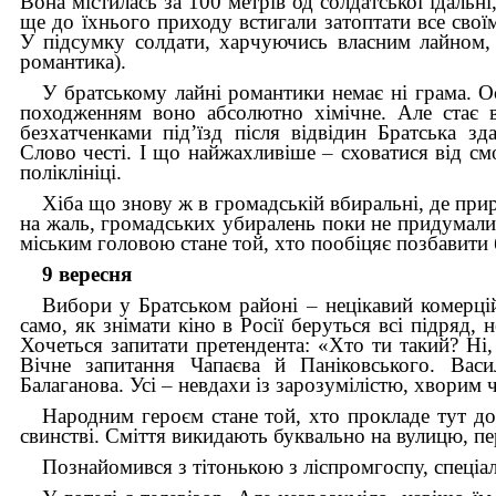
Вона містилась за 100 метрів од солдатської їдальні
ще до їхнього приходу встигали затоптати все сво
У підсумку солдати, харчуючись власним лайном,
романтика).
У братському лайні романтики немає ні грама. Ос
походженням воно абсолютно хімічне. Але стає 
безхатченками під’їзд після відвідин Братська 
Слово честі. І що найжахливіше
–
сховатися від см
поліклініці.
Хіба що знову ж в громадській вбиральні, де прир
на жаль, громадських убиралень поки не придумал
міським головою стане той, хто пообіцяє позбавити 
9 вересня
Вибори у Братськом районі
–
нецікавий комерці
само, як знімати кіно в Росії беруться всі підряд, 
Хочеться запитати претендента: «Хто ти такий? Ні,
Вічне запитання Чапаєва й Паніковського. Вас
Балаганова. Усі
–
невдахи із зарозумілістю, хворим 
Народним героєм стане той, хто прокладе тут до
свинстві. Сміття викидають буквально на вулицю, пе
Познайомився з тітонькою з ліспромгоспу, спеціаль