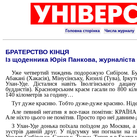
БРАТЕРСТВО КІНЦЯ
Із щоденника Юрія Панкова, журналіста 
Уже четвертий тиждень подорожую Сибіром. Бу
Абакані (Хакасія), Мінусінську, Кизилі (Тува), Іркут
Улан-Уде. Дісталися навіть Іволгінського дацан
буддистів). Красноярським краєм гасали по 800 кі
140 кілометрів за годину…
Тут дуже красиво. Тобто дуже-дуже красиво. Ніде 
Але певний негатив я все-таки помітив: КРАЇН
Але ніхто цього не помітив. Просто про неї давним-
З Улан-Уде донька поїхала поїздом до Москви, а
зустрів давній друг. У підсумку ми погнали на пі
Усолля-Сибірське, Саянськ, Тулун. Тепер я в Братськ