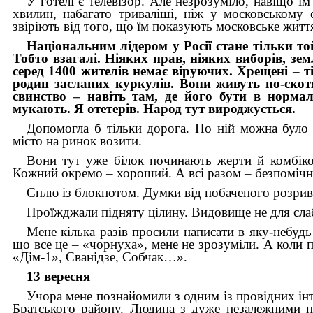
У готелі є телевізор. Але незрозуміло, навіщо ї
хвилин, набагато триваліші, ніж у московському 
звіріють від того, що їм показують московське життя
Національним лідером у Росії стане тільки той
Тобто взагалі. Ніяких прав, ніяких виборів, зем
серед 1400 жителів немає віруючих. Хрещені
–
т
родин засланих куркулів. Вони живуть по-скот
свинство
–
навіть там, де його бути в нормал
мукають. Я отетерів. Народ тут вироджується.
Допомогла б тільки дорога. По ній можна було 
місто на ринок возити.
Вони тут уже білок починають жерти й комбікор
Кожний окремо
–
хороший. А всі разом
–
безпомічне
Сплю із блокнотом. Думки від побаченого розрив
Проїжджали підняту цілину. Видовище не для сла
Мене кілька разів просили написати в яку-небудь
що все це
–
«чорнуха», мене не зрозуміли. А коли 
«Дім-1», Сванідзе, Собчак…».
13 вересня
Учора мене познайомили з одним із провідних інт
Братського району. Людина з дуже незалежними по