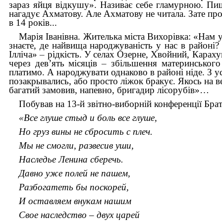
зараз яйця відкушу». Називає себе гламурною. Пиш
нагадує Ахматову. Але Ахматову не читала. Зате пр
в 14 років...
Марія Іванівна. Жителька міста Вихорівка: «Нам 
знаєте, де найвища народжуваність у нас в районі
Ілліча»
–
рідкість. У селах Озерне, Хвойний, Караху
через дев’ять місяців
–
збільшення материнського
платимо. А народжувати однаково в районі ніде. З у
позакрывались, або просто ліжок бракує. Якось на в
багатий замовив, напевно, бригадир лісорубів»…
Побував на 13-й звітно-виборній конференції Бра
«Все глуше стыд и боль все глуше,
Но груз вины не сбросить с плеч.
Мы не смогли, развесив уши,
Наследье Ленина сберечь.
Давно уже полей не пашем,
Разбогатеть бы поскорей,
И оставляем внукам нашим
Свое наследство – двух царей