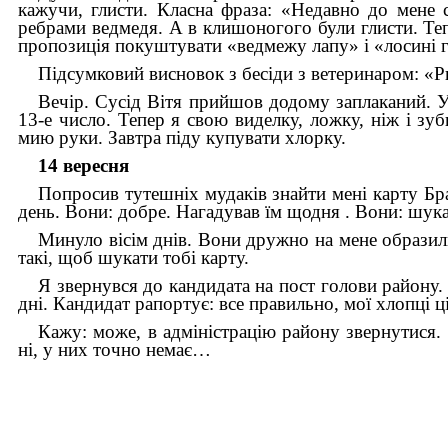
кажучи, глисти. Класна фраза: «Недавно до мене 
ребрами ведмедя. А в клишоногого були глисти. Тепе
пропозиція покуштувати «ведмежу лапу» і «лосині 
Підсумковий висновок з бесіди з ветеринаром: «Р
Вечір. Сусід Вітя прийшов додому заплаканий. У
13-е число. Тепер я свою виделку, ложку, ніж і зу
мию руки. Завтра піду купувати хлорку.
14 вересня
Попросив тутешніх мудаків знайти мені карту Брат
день. Вони: добре. Нагадував їм щодня . Вони: ш
Минуло вісім днів. Вони дружно на мене образили
такі, щоб шукати тобі карту.
Я звернувся до кандидата на пост голови району
дні. Кандидат рапортує: все правильно, мої хлопці ц
Кажу: може, в адміністрацію району звернутися. 
ні, у них точно немає…