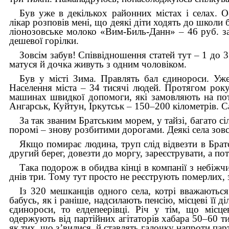
Був уже в декількох районних містах і селах. О
лікар розповів мені, що деякі діти ходять до школи 
ліонозовське молоко «Вим-Биль-Данн»
–
46 руб. з
дешевої горілки.
Зовсім забув! Співвідношення статей тут
–
1 до 3
матуся й дочка живуть з одним чоловіком.
Був у місті Зима. Правлять бал єдинороси. Уж
Населення міста
–
34 тисячі людей. Протягом рок
машинах швидкої допомоги, які замовляють на по
Ангарськ, Куйтун, Іркутськ
–
150
–
200 кілометрів. 
За так званим Братським морем, у тайзі, багато с
поромі
–
знову розбитими дорогами. Деякі села зовс
Якщо помирає людина, труп слід відвезти в Братс
другий берег, довезти до моргу, зареєструвати, а по
Така подорож в обидва кінці в компанії з небіжч
днів три. Тому тут просто не реєструють померлих, 
Із 320 мешканців одного села, котрі вважаютьс
бабусь, як і раніше, надсилають пенсію, місцеві її 
єдинороси, то елдепеерівці. Річ у тім, що місц
одержують від партійних агітаторів хабара 50
–
60 ти
як тих, що з’вилися, й ставлять галочку напроти парт