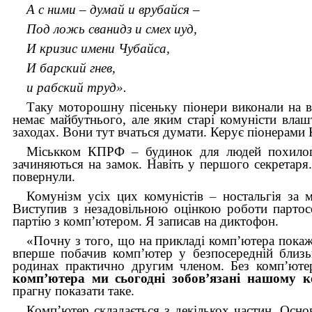
А с ними – думай и врубайся –
Под ложь сванидз и смех иуд,
И кризис имени Чубайса,
И барский гнев,
и рабский труд».
Таку моторошну пісеньку піонери виконали на ві
немає майбутнього, але яким старі комуністи влаш
заходах. Вони тут вчаться думати. Керує піонерами 
Міськком КПРФ
–
будинок для людей похилог
зачиняються на замок. Навіть у першого секретаря
повернули.
Комунізм усіх цих комуністів
–
ностальгія за 
Виступив з незадовільною оцінкою роботи партосе
партію з комп’ютером. Я записав на диктофон.
«Почну з того, що на прикладі комп’ютера покажу
вперше побачив комп’ютер у безпосередній близько
родинах практично другим членом. Без комп’юте
комп’ютера ми сьогодні зобов’язані нашому к
прагну показати таке.
Комп’ютер складається з декількох частин. Основ