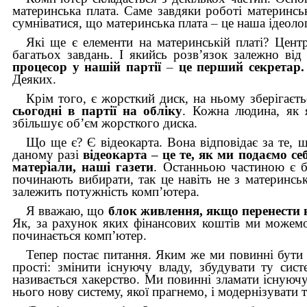
материнська плата. Саме завдяки роботі материнсь
сумніватися, що материнська плата
–
це наша ідеолог
Які ще є елементи на материнській платі? Цент
багатьох завдань. І якийсь розв’язок залежно в
процесор у нашій партії
–
це перший секретар
Деяких.
Крім того, є жорсткий диск, на ньому зберігаєт
сьогодні в партії на обліку
.
Кожна людина, як 
збільшує об’єм жорсткого диска.
Що ще є? Є відеокарта. Вона відповідає за те, щ
даному разі
відеокарта
–
це те, як ми подаємо се
матеріали, наші газети
.
Останньою частиною є б
починають вибирати, так це навіть не з материнськ
залежить потужність комп’ютера.
Я вважаю, що
блок живлення, як­що перенести 
Як, за рахунок яких фінансових коштів ми можем
починається комп’ютер.
Тепер постає питання. Яким же ми повинні бути 
прості: змінити існуючу владу, збудувати ту си
називається хакерство. Ми повинні зламати існуюч
нього нову систему, якої прагнемо, і модернізувати т