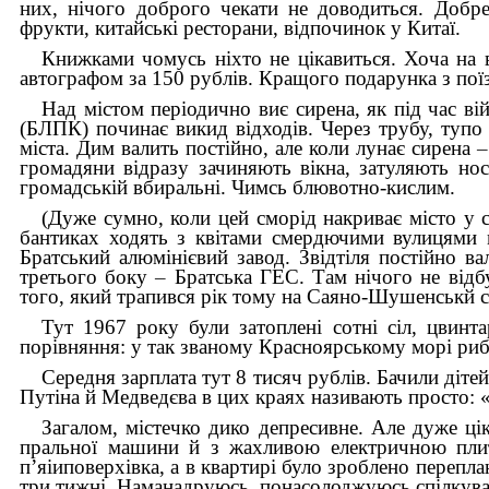
них, нічого доброго чекати не доводиться. Доб
фрукти, китайські ресторани, відпочинок у Китаї.
Книжками чомусь ніхто не цікавить­ся. Хоча на в
авто­графом за 150 рублів. Кращого подарунка з по
Над містом періодично виє сирена, як під час в
(БЛПК) починає викид відходів. Через трубу, туп
міста. Дим валить постійно, але коли лунає сирена
–
громадяни відразу зачиняють вікна, затуляють нос
громадській вбиральні. Чимсь блювотно-кислим.
(Дуже сумно, коли цей сморід накриває місто у с
бан­тиках ходять з квітами смердючими вулицями
Братський алюмінієвий завод. Звідтіля постійно в
третього боку
–
Братська ГЕС. Там нічого не відб
того, який трапився рік тому на Саяно-Шушенськй с
Тут 1967 року були затоплені сотні сіл, цвинт
порівняння: у так званому Красноярському морі рибу
Середня зарплата тут 8 тисяч рублів. Бачили діт
Путіна й Медведєва в цих краях називають просто: 
Загалом, містечко дико депресивне. Але дуже ці
пральної машини й з жахливою електричною плито
п’яіиповерхівка, а в квартирі було зроблено перепл
три тижні. Наманадруюсь, понасолоджуюсь спілкува