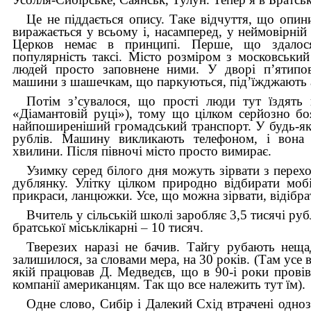
Це не піддається опису. Таке відчуття, що опин
виражається у всьому і, насамперед, у неймовірній 
Церков немає в принципі. Пер­ше, що здалося
популярність таксі. Місто розміром з московський
людей просто заповнене ними. У дворі п’ятипо
машини з шашечкам, що паркуються, під’їжджають а
Потім з’сувалося, що прості люди тут їздять 
«Діамантовій руці»), тому що цілком серйозно боя
найпоширеніший громадський транспорт. У будь-яки
рублів. Машину викликають телефоном, і вона 
хвилини. Після півночі місто просто вимирає.
Узимку серед білого дня можуть зірвати з перех
дублянку. Улітку цілком природно відбирати мобі
прикраси, ланцюжки. Усе, що можна зірвати, відібрати
Вчитель у сільській школі заробляє 3,5 тисячі руб
братської міськлікарні
–
10 тисяч.
Тверезих наразі не бачив. Тайгу рубають неща
залишилося, за словами мера, на 30 років. (Там усе 
якій працював Д. Медведєв, що в 90-і роки провів
компанії американцям. Так що все належить тут їм).
Одне слово, Сибір і Далекий Схід втрачені одноз