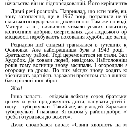
начальства він не підпорядкований. Його керівницт
Дивні речі розповів. Наприклад, що їсти рибу, в
зону затоплення, ще в 1967 році, потрапили не ті
сільськогосподарською дохлятиною. Там же по воді
Матери та ін., виявилося чимало усяких сільгос
колгоспних добрив, смертельних для людського о
місцевості перебувають поховання худоби, що загину
Рецидиви цієї епідемії траплялися в тутешніх 
Осиновка. Але найстрашніша була в 1943 році. 
Братському районі. Тоді церемонитися не стали. За
Худобок. Де ховали людей, невідомо. Найголовніше
років тому вогнище знову засипали. І огородили 
огорожу на дрова. По цих місцях знову ходять ко
зберігають здатність заражати протягом ста з лишко
бактеріологічної зброї.
Жах!
Інша напасть
–
епідемія лейкозу серед братськ
цьому їх усіх продовжують доїти, напувати дітей 
одну
–
туберкульоз. Такий же, як у людей. Заража
туберкульоз. І навпаки. Зі сказом у районі добре. 
треба готуватися до всього».
Дуже сподобався вираз: «Свині хворіють на м