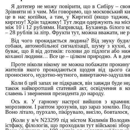
Я дотепер не можу повірити, що в Сибіру – своя
Зрівняти ні з чим. Ми говоримо, що московський ки
це в нас копійки, а там, у Киргизії (якщо таджик
киргизу! Хрін таджику! Тут люди одержують на міся
між 10 і 12 рублями. Наприклад. Буханець білого 
–
28 рублів за літр. Фрукти тут, можна вважати, не 
Від чого прокидається людина? Від звуку будил
собаки, автомобільної сигналізації, шуму з кух
буває, що й від дотиків: голови до підлоги або ни
коханої людини… Все це
–
цілком природно. А в де
Проте ніколи нікому не можна побажати прокинутис
жителів якого прокидаються щодня від цього сам
проносного, нудотно-мутного, вивертаюче-задушливо
Коли б цей запах не підкрався, він завжди буде 
також найкоротший статевий акт, освідчення в к
славень і звернення президента до народу.
Ось я. У гарному настрої вийшов з крамниц
морозивом. І раптом зрозумів, що зараз зомлію. Под
Воно літало, пурхало, пікірувало, висіло, бовталос
(Коли у в/ч N23299 під містом Килимів Володими
істфаку, філологів, що проходили тут військові зб