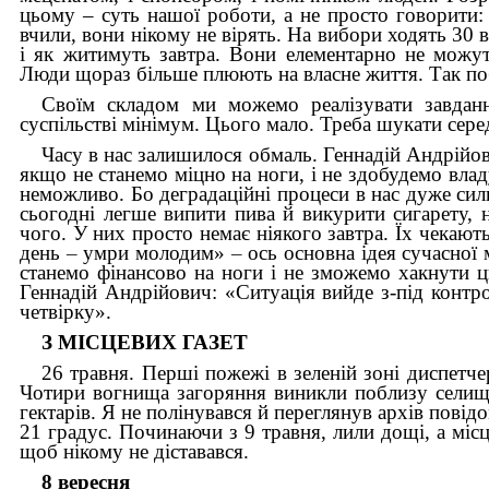
цьому – суть нашої роботи, а не просто говорити:
вчили, вони нікому не вірять. На вибори ходять 30 в
і як житимуть завтра. Вони елементарно не можут
Люди щораз більше плюють на власне життя. Так поб
Своїм складом ми можемо реалізувати завданн
суспільстві мінімум. Цього мало. Треба шукати серед
Часу в нас залишилося обмаль. Геннадій Андрійо
якщо не станемо міцно на ноги, і не здобудемо владу
неможливо. Бо деградаційні процеси в нас дуже силь
сьогодні легше випити пива й викурити сигарету, 
чого. У них просто немає ніякого завтра. Їх чекаю
день
–
умри молодим»
–
ось основна ідея сучасної 
станемо фінансово на ноги і не зможемо хакнути ц
Геннадій Андрійович: «Ситуація вийде з-під контр
четвірку».
З МІСЦЕВИХ ГАЗЕТ
26 травня. Перші пожежі в зеленій зоні диспетче
Чотири вогнища загоряння виникли поблизу селищ
гектарів. Я не полінувався й переглянув архів повід
21 градус. Починаючи з 9 травня, лили дощі, а місц
щоб нікому не діставався.
8 вересня