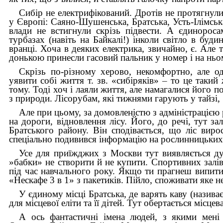
Сибір не електрифікований. Дротів не протягнул
у Європі: Саяно-Шушенська, Братська, Усть-Ілімська
влади не встигнули скрізь підвести. А єдинороса
турбазах (навіть на Байкалі!) інколи світло в буд
вранці. Хоча в деяких електрика, звичайно, є. Але
донькою принесли гасовий пальник у номер і на ньом
Скрізь по-різному херово, некомфортно, але о
уявити собі життя т. зв. «сибіряків»
–
то це такий
тому. Тоді хоч і лаяли життя, але намагалися його п
з природи. Лісорубам, які тижнями гарують у тайзі, 
Але при цьому, за домовленістю з адміністрацією р
на дороги, відновлення лісу. Його, до речі, тут з
Братського району. Він сподівається, що ліс вир
спеціально подивився інформацію на рослинницьких
Усе для приїжджих з Москви тут виявляється д
»бабки» не створити й не купити. Спортивних залів і
під час навчального року. Якщо ти прагнеш випити 
«Нескафе 3 в 1» з пакетиків. Пійло, споживати яке н
У єдиному місці Братська, де варять каву (назив
для місцевої еліти та її дітей. Тут обертається місце
А ось фантастичні імена людей, з якими мені 