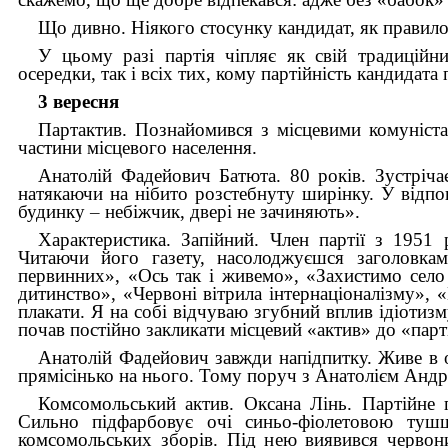
Що дивно. Ніякого стосунку кандидат, як правило,
У цьому разі партія чіпляє як свій традиційни
осередки, так і всіх тих, кому партійність кандидат
3 вересня
Партактив. Познайомився з місцевими комуніста
частини місцевого населення.
Анатолій Фадейович Батюта. 80 років. Зустріча
натякаючи на нібито розстебнуту ширінку. У відпо
будинку
–
небіжчик, двері не зачиняють».
Характеристика. Запійний. Член партії з 1951 
Читаючи його газету, насолоджуєшся заголовкам
первинних», «Ось так і живемо», «Захистимо сел
дитинство», «Червоні вітрила інтернаціоналізму», «
плакати. Я на собі відчуваю згубний вплив ідіотизму
почав постійно закликати місцевий «актив» до «парт
Анатолій Фадейович завжди напідпитку. Живе в о
прямісінько на нього. Тому поруч з Анатолієм Андр
Комсомольський актив. Оксана Лінь. Партійне 
Сильно підфарбовує очі синьо-фіолетовою туш
комсомольських зборів. Під нею виявився червон