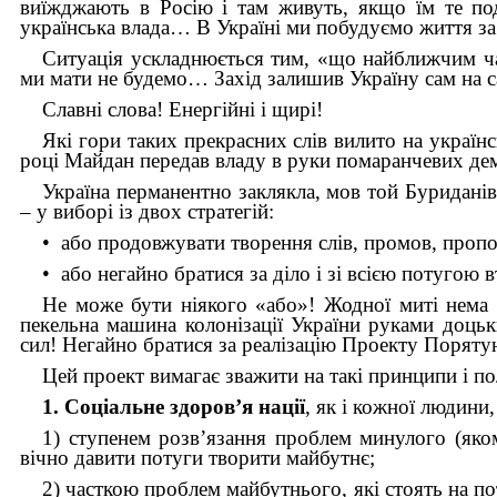
виїжджають в Росію і там живуть, якщо їм те подо
українська влада… В Україні ми побудуємо життя за
Ситуація ускладнюється тим, «що найближчим час
ми мати не будемо… Захід залишив Україну сам на с
Славні слова! Енергійні і щирі!
Які гори таких прекрасних слів вилито на українс
році Майдан передав владу в руки помаранчевих дем
Україна перманентно заклякла, мов той Буриданів
– у виборі із двох стратегій:
• або продовжувати творення слів, промов, пропо
• або негайно братися за діло і зі всією потугою 
Не може бути ніякого «або»! Жодної миті нема 
пекельна машина колонізації України руками доцьк
сил! Негайно братися за реалізацію Проекту Поряту
Цей проект вимагає зважити на такі принципи і п
1. Соціальне здоров’я нації
, як і кожної людини
1) ступенем розв’язання проблем минулого (яко
вічно давити потуги творити майбутнє;
2) часткою проблем майбутнього, які стоять на п