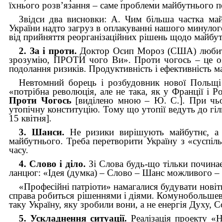
їхнього розв’язання – саме проблеми майбутнього по
Звідси два висновки: А. Чим більша частка май
України надто загруз в оплакуванні нашого минулого
від прийняття реорганізаційних рішень щодо майбу
2. За і проти.
Доктор Осип Мороз (США) любить 
зрозумію, ПРОТИ чого Ви». Проти чогось – це оз
подолання ризиків. Продуктивність і ефективність м
Невтомний борець і розбудовник нової Польщі
«потрібна революція, але не така, як у Франції і 
Проти Чогось
[виділено мною – Ю. С.]. При чьом
утопічну конституцію. Тому що утопії ведуть до гіл
15 квітня].
3.
Шанси.
Не ризики вирішують майбутнє, а 
майбутнього. Треба перетворити Україну з «суспіль
часу.
4. Слово і діло.
Зі Слова будь-що тільки почина
ланцюг: «Ідея (думка) – Слово – Шанс можливого – 
«Професійні патріоти» намагалися будувати нові
справа робиться рішеннями і діями. Комунобольшеви
таку Україну, яку зробили вони, а не енергія Духу, Со
5. Ускладнення ситуації.
Реалізація проекту «Н