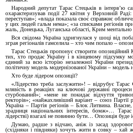
Народний депутат Тарас Стецьків в інтерв’ю сайт
охарактеризував події 27 квітня у Верховній Раді
переступав»; «влада показала своє справжнє обличчя
у цих людей гальм нема»; «за списками регіонів пр
жаль, Донецька, Луганська області, Крим ментально
Вся свідома Україна здригнулася у шоці від поб
зграя регіоналів гамселила – хто чим попало – опоз
Тарас Стецьків пропонує створити опозиційний К
тих, хто продає Україну і в кінцевому підсумку мо
єдиний за всю історію незалежної України презид
політичну модель модернізованої України – модель н
Хто буде лідером опозиції?
«Лідерство треба заслужити»! – відрубує Тарас С
млявість в реакціях на ключові державні процеси
стурбований»; «мене не покидає відчуття триво
ректорів»; «найжахливіший варіант – союз Партії 
Україна – Партія регіонів – Блок Литвина. Власне,
зрадниця національних інтересів, бомж»… Тара
лідерстві) взагалі не повинно бути… Опозиція буде і
Думаю, радше з відчаю, аніж із засад здоровог
(східняки і півдняки) хочуть жити в совку – хай 