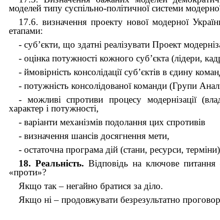
моделей типу суспільно-політичної системи модерної
17.6. визначення проекту нової модерної Україн
етапами:
- суб’єкти, що здатні реалізувати Проект модерніз
- оцінка потужності кожного суб’єкта (лідери, кад
- ймовірність консолідації суб’єктів в єдину кома
- потужність консолідованої команди (Групи Аналіз
- можливі спротиви процесу модернізації (влади
характер і потужності,
- варіанти механізмів подолання цих спротивів
- визначення шансів досягнення мети,
- остаточна програма дій (стани, ресурси, терміни)
18. Реальність.
Відповідь на ключове питання –
«проти»?
Якщо так – негайно братися за діло.
Якщо ні – продовжувати безрезультатно проговор