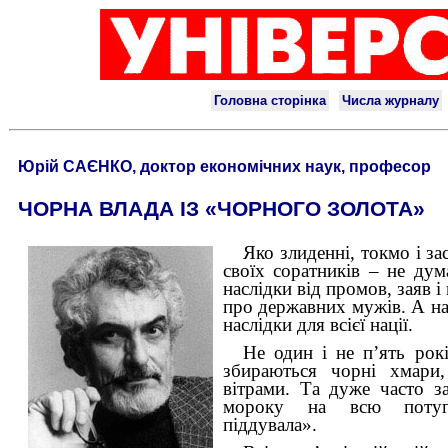
Юрій САЄНКО, доктор економічних наук, професор
ЧОРНА ВЛАДА ІЗ «ЧОРНОГО ЗОЛОТА»
Яко злиденні, токмо і з
своїх соратників – не дум
наслідки від промов, заяв і
про державних мужів. А на
наслідки для всієї нації.
Не один і не п’ять рокі
збираються чорні хмари
вітрами. Та дуже часто з
мороку на всю потугу
піддувала».