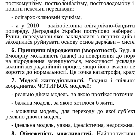
посткомунізму, постколоніалізму, постголодомору 
новітні пекельні перешкоди:
- олігархо-клановий кучкізм,
- а у 2010 – залізобетонна олігархічно-бандит
попереду. Деградація України поступово набирає 
Руїни, передумови якої закладалися з перших днів 
заходилися руйнувати основу основ держави – систе
6. Принципи відродження (зворотності).
Будь-я
ймовірну можливість (шанс) на повернення до нор
на відродження зменшуються, можливості ускладн
кожний деградаційний процес, якщо його вчасно не 
вороття до нормальності. Це точка катастрофи, краху
7. Моделі життєдіяльності.
Людина і спільнот
координатах ЧОТИРЬОХ моделей:
- реально діюча модель, за якою протікає поточне
- бажана модель, за якою хотілося б жити,
- можлива модель, для переходу до якої суб’єк
реально діючої моделі,
- ідеальна модель, уявна, ідеалістична, недосяжна.
8. Обмеженість можливостей.
Найпродуктивн