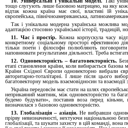
10. Універсальні і унікальні моделі.
Такі уніве
тощо слугують лише базовою матрицею, на яку кожна 
відтак кожна країна має свої, властиві їй унік
європейська, північноамериканська, латиноамериканс
Так і унікальна модерна українська можлива мо
адаптацією стосовно української історії, традицій, но
11. Час і простір.
Кожна корпускула часу відпу
конкретному соціальному просторі ефективною дія
тільки поети і філософи полюбляють поговорити 
наповнювати результатами діяльності. Треба встигати
12. Одновекторність – багатовекторність.
Безг
етапі становлення країни, коли вибирається базова 
Країни Східної Європи одновекторно вибрали євр
авторитарно-тоталітарні. І лише після цього вибо
багатовекторну модель взаємовідносин та взаємодії 
Україна передовсім має стати на шлях європейсько
неприкаяний маятник, між одновекторністю та бага
будемо будувати», поставив воза перед кіньми, 
визначилася з базовою одновекторністю.
13. Глобалізація – азіація.
Не вибравши одновек
прірву невизначеності, нехтуючи національною безпе
глобалізації, та шукати захисту в цій команді, вона