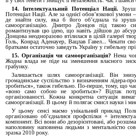
її у свої тенети і знищує її незалежність. Час і шанс
14. Інтелектуальний Потенціал Нації.
Зруш
Потенціал Нації. Але за однієї обов’язкової умови 
де знайти силу, яка б його об’єднала та зрушил
самоорганізацію. Дмитро Донцов під такою си
романтизував цю ідею, що навіть дійшов до абсур
Донцова неодноразово втілилася в цілій галереї т
Голь, Конрад Аденауер, Вацлав Гавел... Чекати с
братками остаточно заведуть Україну у гибельну п
15. Організація чи самоорганізація?
Нема чог
Жодна влада не піде на зменшення власного зиск
грабунку.
Залишається шлях самоорганізації. Він знизу
громадянське суспільство з визначенням лідера-про
зробиться», також гибельно. По-перше, тому, що ча
«воно само собою не зробиться»? Відтак потр
організованості. Кожна конкретна ситуація вимаг
самоорганізації. В цьому й полягає смисл науки і мис
У цьому сенсі маємо унікальний приклад Поль
організовано об’єдналися профспілки + інтелекту
компонент. Всі вони або дезорієнтовані, або розшм
наполовину наповнена людьми з ментальністю совє
зразка 2010 року.