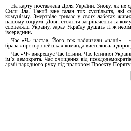
На карту поставлена Доля України. Знову, як не о
Сили Зла. Такий вже талан тих суспільств, які 
комунізму. Змертвіле тримає у своїх лабетах жив
нашому соціумі. Довгі століття закріпачення та ком
спопеляли Україну, зараз Україну душать ті ж неоім
ізсередини.
Час «Ч» настав. Його теж наблизили «наші» – «л
брава «проєвропейська» команда вистелювала дорог
Час «Ч» викрешує Час Істини. Час Істинної України.
ім’я демократа. Час очищення від псевдодемократів
армії народного руху під прапором Проекту Поряту