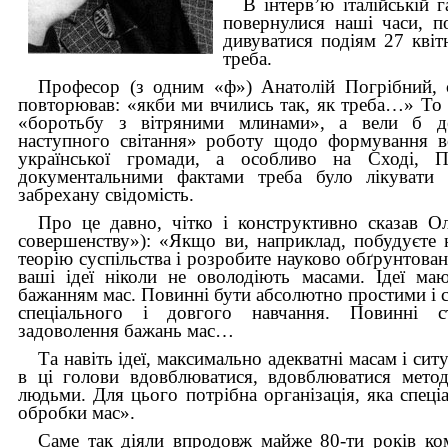
В інтерв’ю італійській 
повернулися наші часи, 
дивуватися подіям 27 квіт
треба.
Професор (з одним «ф») Анатолій Погрібний, с
повторював: «якби ми вчились так, як треба…» То 
«боротьбу з вітряними млинами», а вели б де
наступного світання» роботу щодо формування все
української громади, а особливо на Сході, 
документальними фактами треба було лікувати п
забрехану свідомість.
Про це давно, чітко і конструктивно сказав О
совершенству»): «Якщо ви, наприклад, побудуєте
теорію суспільства і розробите науково обґрунтова
ваші ідеї ніколи не оволодіють масами. Ідеї ма
бажанням мас. Повинні бути абсолютно простими і 
спеціального і довгого навчання. Повинні 
задоволення бажань мас…
Та навіть ідеї, максимально адекватні масам і сит
в ці голови вдовблюватися, вдовблюватися метод
людьми. Для цього потрібна організація, яка спеці
обробки мас».
Саме так діяли впродовж майже 80-ти років ком