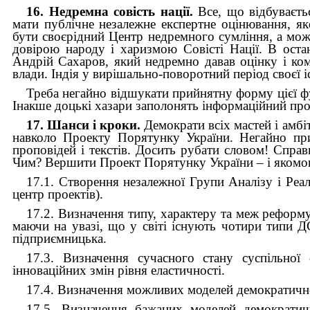
16. Недремна совість нації.
Все, що відбуваєтьс
мати публічне незалежне експертне оцінювання, як
бути своєрідний Центр недремного сумління, а мож
довірою народу і харизмою Совісті Нації. В остан
Андрій Сахаров, який недремно давав оцінку і к
влади. Індія у вирішально-поворотний період своєї 
Треба негайно відшукати прийнятну форму цієї фу
Інакше доцькі хазари заполонять інформаційний пр
17. Шанси і кроки.
Демократи всіх мастей і амбі
навколо Проекту Порятунку України. Негайно при
проповідей і текстів. Досить рубати словом! Справ
Чим? Вершити Проект Порятунку України – і якомог
17.1. Створення незалежної Групи Аналізу і Реал
центр проектів).
17.2. Визначення типу, характеру та меж реформ
маючи на увазі, що у світі існують чотири типи Д
підприємницька.
17.3. Визначення сучасного стану суспільної
інноваційних змін рівня еластичності.
17.4. Визначення можливих моделей демократичн
17.5. Визначення бажаних моделей демократичн