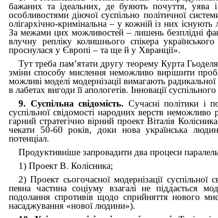
бажаних та ідеальних, де буяють почуття, уява 
особливостями діючої суспільно політичної системи
олігархічно-кримінальна – у кожній із них існують 
За межами цих можливостей – лишень безплідні фант
влучну репліку колишнього спікера українського
проснулася у Європі – та ще й у Хвранції».
Тут треба пам’ятати другу теорему Курта Гьоделя
зміни способу мислення неможливо вирішити пробл
можливі моделі модернізації вимагають радикальної 
в лабетах вигоди її апологетів. Інновації суспільног
9. Суспільна свідомість.
Сучасні політики і по
суспільної свідомості народних верств неможливо р
гарний стратегічно вірний проект Віталія Колісник
чекати 50-60 років, доки нова українська людин
потенціал.
Продуктивніше запровадити два процеси паралел
1) Проект В. Колісника;
2) Проект сьогочасної модернізації суспільної с
певна частина соціуму взагалі не піддається мо
подолання спротивів щодо сприйняття нового мисл
насаджування «нової людини»).