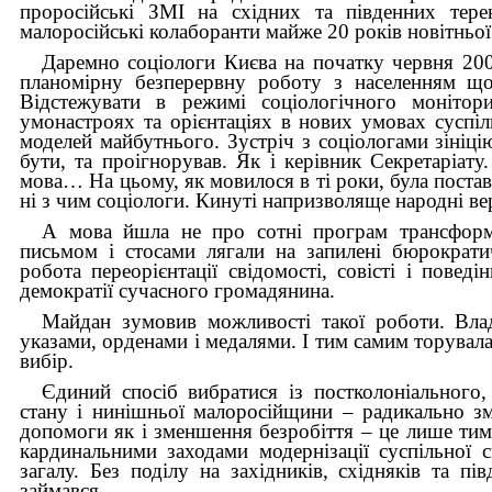
проросійські ЗМІ на східних та південних тере
малоросійські колаборанти майже 20 років новітньої 
Даремно соціологи Києва на початку червня 200
планомірну безперервну роботу з населенням щод
Відстежувати в режимі соціологічного монітор
умонастроях та орієнтаціях в нових умовах суспі
моделей майбутнього. Зустріч з соціологами зініці
бути, та проігнорував. Як і керівник Секретаріат
мова… На цьому, як мовилося в ті роки, була постав
ні з чим соціологи. Кинуті напризволяще народні ве
А мова йшла не про сотні програм трансформа
письмом і стосами лягали на запилені бюрократи
робота переорієнтації свідомості, совісті і пове
демократії сучасного громадянина.
Майдан зумовив можливості такої роботи. Влад
указами, орденами і медалями. І тим самим торувала
вибір.
Єдиний спосіб вибратися із постколоніального,
стану і нинішньої малоросійщини – радикально зм
допомоги як і зменшення безробіття – це лише тим
кардинальними заходами модернізації суспільної с
загалу. Без поділу на західників, східняків та п
займався.