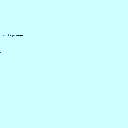
ова, Українця
о