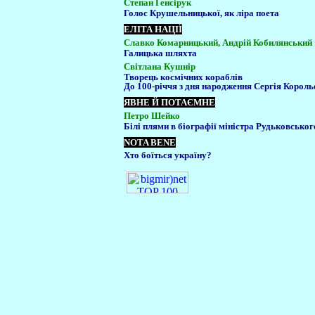
Степан Ґенсірук
Голос Крушельницької, як ліра поета
ЕЛІТА НАЦІЇ
Славко Комарницький, Андрій Кобилянський
Галицька шляхта
Світлана Кушнір
Творець космічних кораблів
До 100-річчя з дня народження Сергія Король
ЯВНЕ Й ПОТАЄМНЕ
Петро Шейко
Білі плями в біографії міністра Рудьковськог
NOTA BENE
Хто боїться україну?