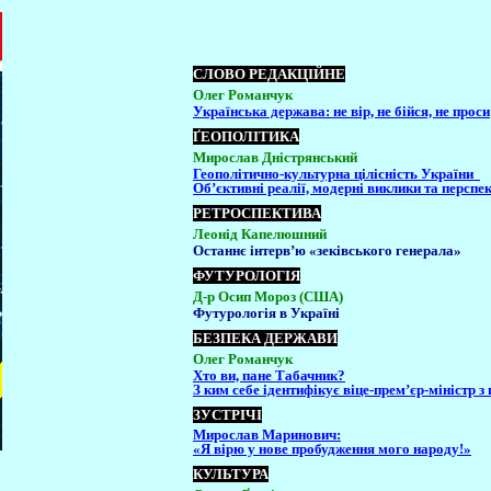
СЛОВО РЕДАКЦІЙНЕ
Олег Романчук
Українська держава: не вір, не бійся, не проси
ҐЕОПОЛІТИКА
Мирослав Дністрянський
Геополітично-культурна цілісність України
Об’єктивні реалії, модерні виклики та перспе
РЕТРОСПЕКТИВА
Леонід Капелюшний
Останнє інтерв’ю «зеківського генерала»
ФУТУРОЛОГІЯ
Д-р Осип Мороз (США)
Футурологія в Україні
БЕЗПЕКА ДЕРЖАВИ
Олег Романчук
Хто ви, пане Табачник?
З ким себе ідентифікує віце-прем’єр-міністр 
ЗУСТРІЧІ
Мирослав Маринович:
«Я вірю у нове пробудження мого народу!»
КУЛЬТУРА