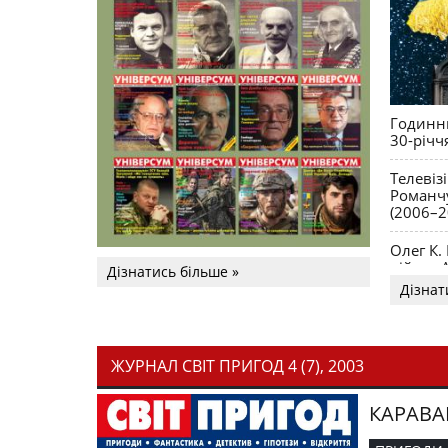
Годинни
30-річч
Телевіз
Романчу
(2006–2
Олег К.
війни. 
Дізнатись більше »
Дізнат
ЖУРНАЛ СВІТ ПРИГОД 4 (7), 2003
КАРАВА