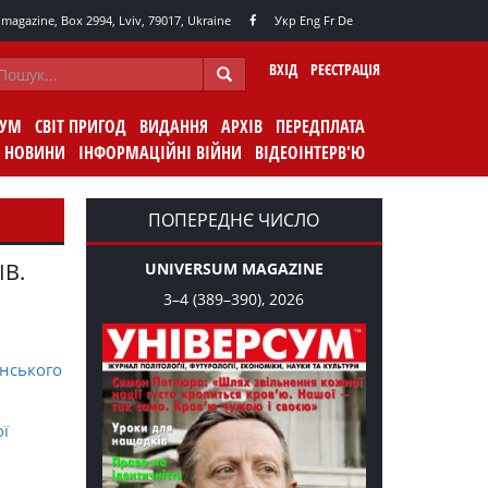
agazine, Box 2994, Lviv, 79017, Ukraine
Укр
Eng
Fr
De
ВХІД
РЕЄСТРАЦІЯ
СУМ
СВІТ ПРИГОД
ВИДАННЯ
АРХІВ
ПЕРЕДПЛАТА
НОВИНИ
ІНФОРМАЦІЙНІ ВІЙНИ
ВІДЕОІНТЕРВ'Ю
ПОПЕРЕДНЄ ЧИСЛО
ІВ.
UNIVERSUM MAGAZINE
3–4 (389–390), 2026
нського
ої