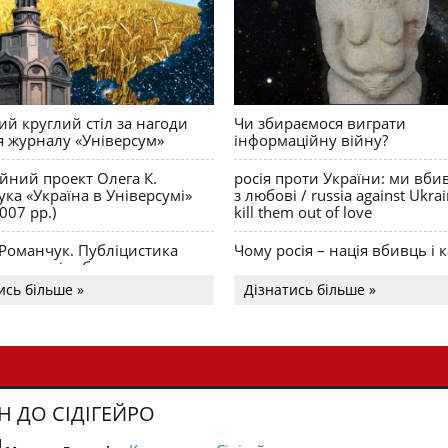
й круглий стіл за нагоди
Чи збираємося виграти
я журналу «Універсум»
інформаційну війну?
ійний проект Олега К.
росія проти України: ми вби
ка «Україна в Універсумі»
з любові / russia against Ukra
007 рр.)
kill them out of love
 Романчук. Публіцистика
Чому росія – нація вбивць і к
Акценти і табу
ись більше »
Дізнатись більше »
Н ДО СІДІГЕЙРО