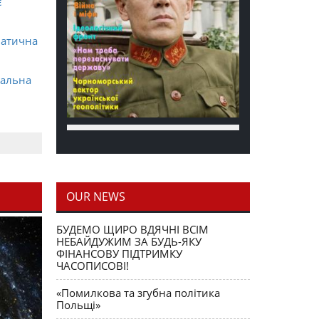
є
матична
ральна
OUR NEWS
блення
БУДЕМО ЩИРО ВДЯЧНІ ВСІМ
НЕБАЙДУЖИМ ЗА БУДЬ-ЯКУ
ФІНАНСОВУ ПІДТРИМКУ
ЧАСОПИСОВІ!
«Помилкова та згубна політика
Польщі»