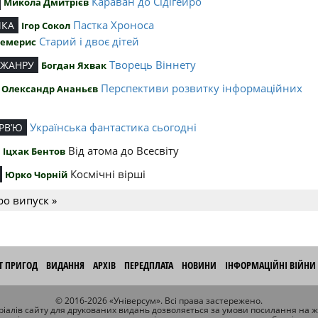
Караван до Сідігейро
Микола Дмитрієв
Пастка Хроноса
ИКА
Ігор Сокол
Старий і двоє дітей
Чемерис
Творець Віннету
 ЖАНРУ
Богдан Яхвак
Перспективи розвитку інформаційних
Олександр Ананьєв
й
Українська фантастика сьогодні
РВ’Ю
Від атома до Всесвіту
Іцхак Бентов
Космічні вірші
Юрко Чорній
ро випуск »
ІТ ПРИГОД
ВИДАННЯ
АРХІВ
ПЕРЕДПЛАТА
НОВИНИ
ІНФОРМАЦІЙНІ ВІЙНИ
© 2016-2026 «Універсум». Всі права застережено.
іалів сайту для друкованих видань дозволяється за умови посилання на 