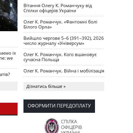
Вітання Олегу К. Романчуку від
Спілки офіцерів України
Олег К. Романчук. «Фантомні болі
Білого Орла»
Вийшло чергове 5–6 (391–392), 2026
число журналу «Універсум»
ваємо їх
Олег К. Романчук. Кого вшановує
ine: we
сучасна Польща
Олег К. Романчук. Війна і мобілізація
атів?
Українська громада США
Дізнатись більше »
долучилися до найбільшої
гуманітарної колони з «швидкими»
для України
ОФОРМИТИ ПЕРЕДОПЛАТУ
День Вишиванки в Норт Порті
OPUS MAGNUM Олега К. Романчука