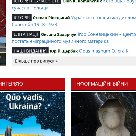
Кого вшанову
ІСТОРІЯ І СУЧАСНІСТЬ
Oleh K. Romanchuk
сучасна Польща
Українсько-польська дипло
ІСТОРІЯ
Степан Ріпецький
боротьба 1918-1923
Ігор Соневицький – цент
ЕЛІТА НАЦІЇ
Оксана Захарчук
постать еміграційного музичного материка
Opus magnum Олега К.
НАШІ ВИДАННЯ
Юрій Щербак
Романчука
Більше про випуск »
Аналітичний центр Олега К.
РЕЦЕНЗІЇ
Петро Іванишин
Романчука
ОІНТЕРВ’Ю
ІНФОРМАЦІЙНІ ВІЙНИ
Журавель і синиця як уосо
Editorial
Oleh K. Romanchuk
української політстратегії й тактики