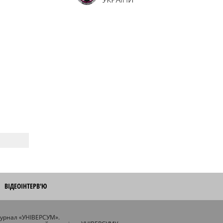
ВІДЕОІНТЕРВ'Ю
журнал «УНІВЕРСУМ».