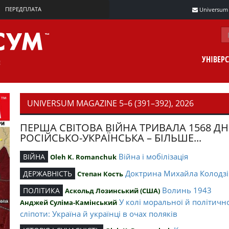
ПЕРЕДПЛАТА
Universum m
УНІВЕР
UNIVERSUM MAGAZINE 5–6 (391–392), 2026
ПЕРША СВІТОВА ВІЙНА ТРИВАЛА 1568 ДН
РОСІЙСЬКО-УКРАЇНСЬКА – БІЛЬШЕ...
Війна і мобілізація
ВІЙНА
Oleh K. Romanchuk
Доктрина Михайла Колодзі
ДЕРЖАВНІСТЬ
Степан Кость
Волинь 1943
ПОЛІТИКА
Аскольд Лозинський (США)
У колі моральної й політичн
Анджей Суліма-Камінський
сліпоти: Україна й українці в очах поляків