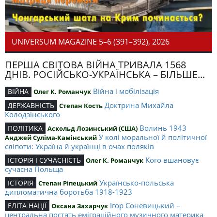
UNIVERSUM MAGAZINE 5–6 (391–392), 2026
ПЕРША СВІТОВА ВІЙНА ТРИВАЛА 1568
ДНІВ. РОСІЙСЬКО-УКРАЇНСЬКА – БІЛЬШЕ...
Війна і мобілізація
ВІЙНА
Олег К. Романчук
Доктрина Михайла
ДЕРЖАВНІСТЬ
Степан Кость
Колодзінського
Волинь 1943
ПОЛІТИКА
Аскольд Лозинський (США)
У колі моральної й політичної
Анджей Суліма-Камінський
сліпоти: Україна й українці в очах поляків
Кого вшановує
ІСТОРІЯ І СУЧАСНІСТЬ
Олег К. Романчук
сучасна Польща
Українсько-польська
ІСТОРІЯ
Степан Ріпецький
дипломатична боротьба 1918-1923
Ігор Соневицький –
ЕЛІТА НАЦІЇ
Оксана Захарчук
центральна постать еміграційного музичного материка