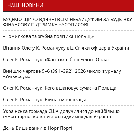
НАШІ НОВИНИ
БУДЕМО ЩИРО ВДЯЧНІ ВСІМ НЕБАЙДУЖИМ ЗА БУДЬ-ЯКУ
ФІНАНСОВУ ПІДТРИМКУ ЧАСОПИСОВІ!
«Помилкова та згубна політика Польщі»
Вітання Олегу К. Романчуку від Спілки офіцерів України
Олег К. Романчук. «Фантомні болі Білого Орла»
Вийшло чергове 5–6 (391–392), 2026 число журналу
«Універсум»
Олег К. Романчук. Кого вшановує сучасна Польща
Олег К. Романчук. Війна і мобілізація
Українська громада США долучилися до найбільшої
гуманітарної колони з «швидкими» для України
День Вишиванки в Норт Порті