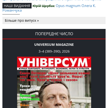
Opus magnum Олега К.
НАШІ ВИДАННЯ
Юрій Щербак
Романчука
Аналітичний центр Олега К.
РЕЦЕНЗІЇ
Петро Іванишин
Більше про випуск »
Романчука
Журавель і синиця
СЛОВО РЕДАКЦІЙНЕ
Олег К. Романчук
як уособлення української політстратегії й тактики
ПОПЕРЕДНЄ ЧИСЛО
UNIVERSUM MAGAZINE
3–4 (389–390), 2026