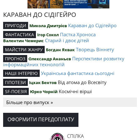
КАРАВАН ДО СІДІГЕЙРО
Караван до Сідігейро
ПРИГОДИ
Микола Дмитрієв
Пастка Хроноса
ФАНТАСТИКА
Ігор Сокол
Старий і двоє дітей
Валентин Чемерис
Творець Віннету
МАЙСТРИ ЖАНРУ
Богдан Яхвак
Перспективи розвитку
ПРОГНОЗ
Олександр Ананьєв
інформаційних технологій
Українська фантастика сьогодні
НАШІ ІНТЕРВ’Ю
Від атома до Всесвіту
ГІПОТЕЗИ
Іцхак Бентов
Космічні вірші
SF-ПОЕЗІЯ
Юрко Чорній
Більше про випуск »
ОФОРМИТИ ПЕРЕДОПЛАТУ