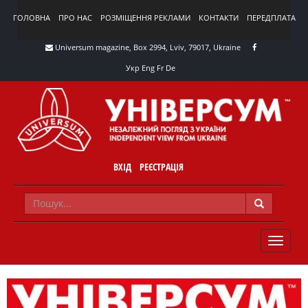
ГОЛОВНА
ПРО НАС
РОЗМІЩЕННЯ РЕКЛАМИ
КОНТАКТИ
ПЕРЕДПЛАТА
Universum magazine, Box 2994, Lviv, 79017, Ukraine
Укр
Eng
Fr
De
ВХІД
РЕЄСТРАЦІЯ
TOGGLE
NAVIG