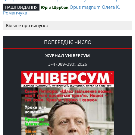
Opus magnum Олега К.
НАШІ ВИДАННЯ
Юрій Щербак
Романчука
Аналітичний центр Олега К.
РЕЦЕНЗІЇ
Петро Іванишин
Більше про випуск »
Романчука
Журавель і синиця
СЛОВО РЕДАКЦІЙНЕ
Олег К. Романчук
як уособлення української політстратегії й тактики
ПОПЕРЕДНЄ ЧИСЛО
ЖУРНАЛ УНІВЕРСУМ
3–4 (389–390), 2026