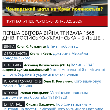
ЖУРНАЛ УНІВЕРСУМ 5–6 (391–392), 2026
ПЕРША СВІТОВА ВІЙНА ТРИВАЛА 1568
ДНІВ. РОСІЙСЬКО-УКРАЇНСЬКА – БІЛЬШЕ...
Війна і мобілізація
ВІЙНА
Олег К. Романчук
Доктрина Михайла
ДЕРЖАВНІСТЬ
Степан Кость
Колодзінського
Волинь 1943
ПОЛІТИКА
Аскольд Лозинський (США)
У колі моральної й політичної
Анджей Суліма-Камінський
сліпоти: Україна й українці в очах поляків
Кого вшановує
ІСТОРІЯ І СУЧАСНІСТЬ
Олег К. Романчук
сучасна Польща
Українсько-польська
ІСТОРІЯ
Степан Ріпецький
дипломатична боротьба 1918-1923
Ігор Соневицький –
ЕЛІТА НАЦІЇ
Оксана Захарчук
центральна постать еміграційного музичного материка