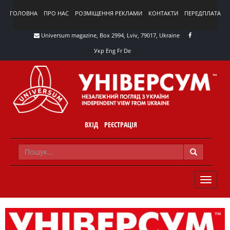
ГОЛОВНА
ПРО НАС
РОЗМІЩЕННЯ РЕКЛАМИ
КОНТАКТИ
ПЕРЕДПЛАТА
Universum magazine, Box 2994, Lviv, 79017, Ukraine
Укр
Eng
Fr
De
ВХІД
РЕЄСТРАЦІЯ
TOGGLE
NAVIG