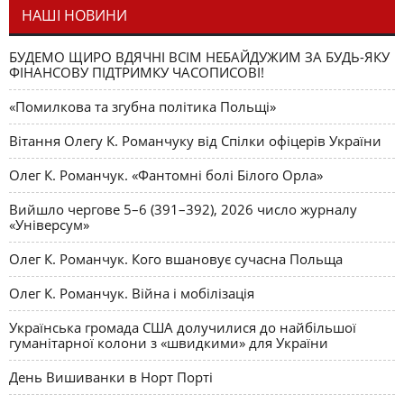
НАШІ НОВИНИ
БУДЕМО ЩИРО ВДЯЧНІ ВСІМ НЕБАЙДУЖИМ ЗА БУДЬ-ЯКУ
ФІНАНСОВУ ПІДТРИМКУ ЧАСОПИСОВІ!
«Помилкова та згубна політика Польщі»
Вітання Олегу К. Романчуку від Спілки офіцерів України
Олег К. Романчук. «Фантомні болі Білого Орла»
Вийшло чергове 5–6 (391–392), 2026 число журналу
«Універсум»
Олег К. Романчук. Кого вшановує сучасна Польща
Олег К. Романчук. Війна і мобілізація
Українська громада США долучилися до найбільшої
гуманітарної колони з «швидкими» для України
День Вишиванки в Норт Порті