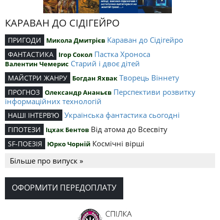
КАРАВАН ДО СІДІГЕЙРО
Караван до Сідігейро
ПРИГОДИ
Микола Дмитрієв
Пастка Хроноса
ФАНТАСТИКА
Ігор Сокол
Старий і двоє дітей
Валентин Чемерис
Творець Віннету
МАЙСТРИ ЖАНРУ
Богдан Яхвак
Перспективи розвитку
ПРОГНОЗ
Олександр Ананьєв
інформаційних технологій
Українська фантастика сьогодні
НАШІ ІНТЕРВ’Ю
Від атома до Всесвіту
ГІПОТЕЗИ
Іцхак Бентов
Космічні вірші
SF-ПОЕЗІЯ
Юрко Чорній
Більше про випуск »
ОФОРМИТИ ПЕРЕДОПЛАТУ