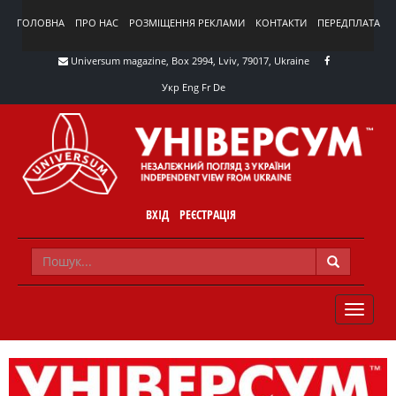
ГОЛОВНА
ПРО НАС
РОЗМІЩЕННЯ РЕКЛАМИ
КОНТАКТИ
ПЕРЕДПЛАТА
Universum magazine, Box 2994, Lviv, 79017, Ukraine
Укр
Eng
Fr
De
ВХІД
РЕЄСТРАЦІЯ
TOGGLE
NAVIG