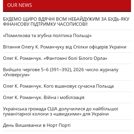
OUR NEWS
БУДЕМО ЩИРО ВДЯЧНІ ВСІМ НЕБАЙДУЖИМ ЗА БУДЬ-ЯКУ
ФІНАНСОВУ ПІДТРИМКУ ЧАСОПИСОВІ!
«Помилкова та згубна політика Польщі»
Вітання Олегу К. Романчуку від Спілки офіцерів України
Олег К. Романчук. «Фантомні болі Білого Орла»
Вийшло чергове 5–6 (391–392), 2026 число журналу
«Універсум»
Олег К. Романчук. Кого вшановує сучасна Польща
Олег К. Романчук. Війна і мобілізація
Українська громада США долучилися до найбільшої
гуманітарної колони з «швидкими» для України
День Вишиванки в Норт Порті