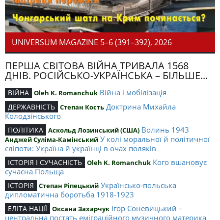
UNIVERSUM MAGAZINE 5–6 (391–392), 2026
ПЕРША СВІТОВА ВІЙНА ТРИВАЛА 1568
ДНІВ. РОСІЙСЬКО-УКРАЇНСЬКА – БІЛЬШЕ...
Війна і мобілізація
ВІЙНА
Oleh K. Romanchuk
Доктрина Михайла
ДЕРЖАВНІСТЬ
Степан Кость
Колодзінського
Волинь 1943
ПОЛІТИКА
Аскольд Лозинський (США)
У колі моральної й політичної
Анджей Суліма-Камінський
сліпоти: Україна й українці в очах поляків
Кого вшановує
ІСТОРІЯ І СУЧАСНІСТЬ
Oleh K. Romanchuk
сучасна Польща
Українсько-польська
ІСТОРІЯ
Степан Ріпецький
дипломатична боротьба 1918-1923
Ігор Соневицький –
ЕЛІТА НАЦІЇ
Оксана Захарчук
центральна постать еміграційного музичного материка