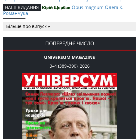
Opus magnum Олега К.
НАШІ ВИДАННЯ
Юрій Щербак
Романчука
Аналітичний центр Олега К.
РЕЦЕНЗІЇ
Петро Іванишин
Більше про випуск »
Романчука
Журавель і синиця як
Editorial
Oleh K. Romanchuk
уособлення української політстратегії й тактики
ПОПЕРЕДНЄ ЧИСЛО
UNIVERSUM MAGAZINE
3–4 (389–390), 2026