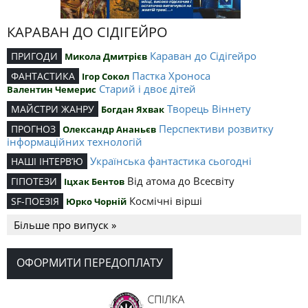
КАРАВАН ДО СІДІГЕЙРО
Караван до Сідігейро
ПРИГОДИ
Микола Дмитрієв
Пастка Хроноса
ФАНТАСТИКА
Ігор Сокол
Старий і двоє дітей
Валентин Чемерис
Творець Віннету
МАЙСТРИ ЖАНРУ
Богдан Яхвак
Перспективи розвитку
ПРОГНОЗ
Олександр Ананьєв
інформаційних технологій
Українська фантастика сьогодні
НАШІ ІНТЕРВ’Ю
Від атома до Всесвіту
ГІПОТЕЗИ
Іцхак Бентов
Космічні вірші
SF-ПОЕЗІЯ
Юрко Чорній
Більше про випуск »
ОФОРМИТИ ПЕРЕДОПЛАТУ