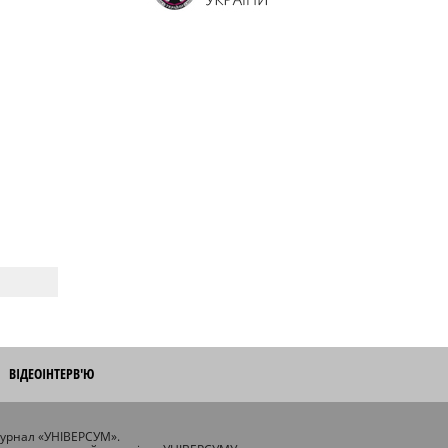
ВІДЕОІНТЕРВ'Ю
журнал «УНІВЕРСУМ».