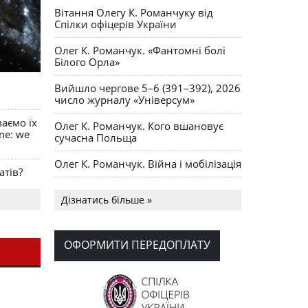
Вітання Олегу К. Романчуку від
Спілки офіцерів України
Олег К. Романчук. «Фантомні болі
Білого Орла»
Вийшло чергове 5–6 (391–392), 2026
число журналу «Універсум»
ваємо їх
Олег К. Романчук. Кого вшановує
ine: we
сучасна Польща
Олег К. Романчук. Війна і мобілізація
атів?
Українська громада США
Дізнатись більше »
долучилися до найбільшої
гуманітарної колони з «швидкими»
для України
ОФОРМИТИ ПЕРЕДОПЛАТУ
День Вишиванки в Норт Порті
OPUS MAGNUM Олега К. Романчука