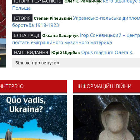
Кого вшановує 
ІСТОРІЯ І СУЧАСНІСТЬ
Олег К. Романчук
Польща
Українсько-польська дипло
ІСТОРІЯ
Степан Ріпецький
боротьба 1918-1923
Ігор Соневицький – цент
ЕЛІТА НАЦІЇ
Оксана Захарчук
постать еміграційного музичного материка
Opus magnum Олега К.
НАШІ ВИДАННЯ
Юрій Щербак
Романчука
Більше про випуск »
Аналітичний центр Олега К.
РЕЦЕНЗІЇ
Петро Іванишин
Романчука
ОІНТЕРВ’Ю
ІНФОРМАЦІЙНІ ВІЙНИ
Журавель і синиц
СЛОВО РЕДАКЦІЙНЕ
Олег К. Романчук
уособлення української політстратегії й тактики