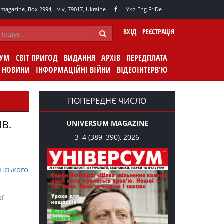
agazine, Box 2994, Lviv, 79017, Ukraine
Укр
Eng
Fr
De
ВХІД
РЕЄСТРАЦІЯ
СУМ
СВІТ ПРИГОД
ВИДАННЯ
АРХІВ
ПЕРЕДПЛАТА
НОВИНИ
ІНФОРМАЦІЙНІ ВІЙНИ
ВІДЕОІНТЕРВ'Ю
ПОПЕРЕДНЄ ЧИСЛО
ІВ.
UNIVERSUM MAGAZINE
3–4 (389–390), 2026
нського
ої