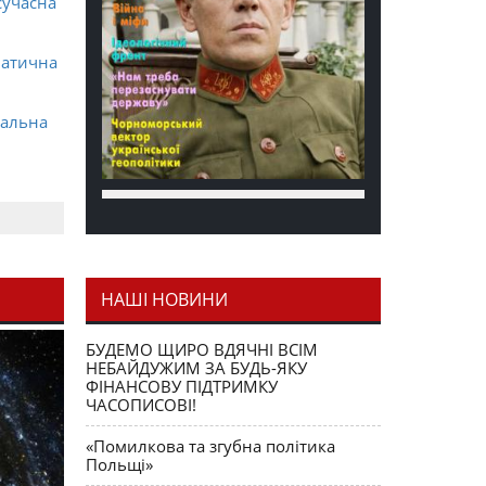
сучасна
матична
ральна
НАШІ НОВИНИ
я як
БУДЕМО ЩИРО ВДЯЧНІ ВСІМ
НЕБАЙДУЖИМ ЗА БУДЬ-ЯКУ
ФІНАНСОВУ ПІДТРИМКУ
ЧАСОПИСОВІ!
«Помилкова та згубна політика
Польщі»