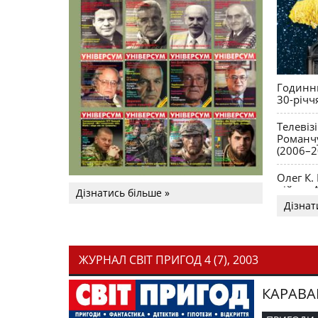
Годинни
30-річч
Телевіз
Романчу
(2006–2
Олег К.
війни. 
Дізнатись більше »
Дізнат
ЖУРНАЛ СВІТ ПРИГОД 4 (7), 2003
КАРАВА