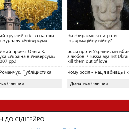
й круглий стіл за нагоди
Чи збираємося виграти
я журналу «Універсум»
інформаційну війну?
ійний проект Олега К.
росія проти України: ми вби
ка «Україна в Універсумі»
з любові / russia against Ukra
007 рр.)
kill them out of love
 Романчук. Публіцистика
Чому росія – нація вбивць і к
Акценти і табу
ись більше »
Дізнатись більше »
Н ДО СІДІГЕЙРО