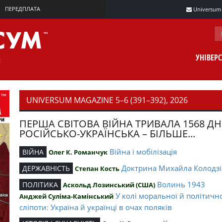
ПЕРЕДПЛАТА
Universum m
УНІВЕР
UNIVERSUM MAGAZINE 5–6 (391–392), 2026
ПЕРША СВІТОВА ВІЙНА ТРИВАЛА 1568 ДН
РОСІЙСЬКО-УКРАЇНСЬКА – БІЛЬШЕ...
Війна і мобілізація
ВІЙНА
Олег К. Романчук
Доктрина Михайла Колодзі
ДЕРЖАВНІСТЬ
Степан Кость
Волинь 1943
ПОЛІТИКА
Аскольд Лозинський (США)
У колі моральної й політичн
Анджей Суліма-Камінський
сліпоти: Україна й українці в очах поляків