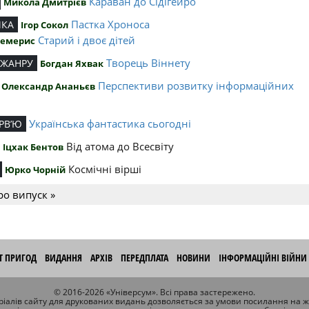
Караван до Сідігейро
Микола Дмитрієв
Пастка Хроноса
ИКА
Ігор Сокол
Старий і двоє дітей
Чемерис
Творець Віннету
 ЖАНРУ
Богдан Яхвак
Перспективи розвитку інформаційних
Олександр Ананьєв
й
Українська фантастика сьогодні
РВ’Ю
Від атома до Всесвіту
Іцхак Бентов
Космічні вірші
Юрко Чорній
ро випуск »
ІТ ПРИГОД
ВИДАННЯ
АРХІВ
ПЕРЕДПЛАТА
НОВИНИ
ІНФОРМАЦІЙНІ ВІЙНИ
© 2016-2026 «Універсум». Всі права застережено.
іалів сайту для друкованих видань дозволяється за умови посилання на 