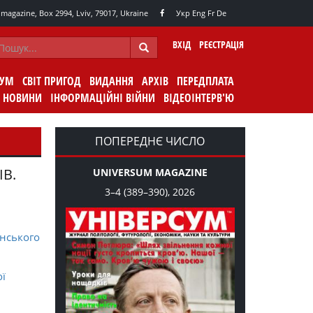
agazine, Box 2994, Lviv, 79017, Ukraine
Укр
Eng
Fr
De
ВХІД
РЕЄСТРАЦІЯ
СУМ
СВІТ ПРИГОД
ВИДАННЯ
АРХІВ
ПЕРЕДПЛАТА
НОВИНИ
ІНФОРМАЦІЙНІ ВІЙНИ
ВІДЕОІНТЕРВ'Ю
ПОПЕРЕДНЄ ЧИСЛО
ІВ.
UNIVERSUM MAGAZINE
3–4 (389–390), 2026
нського
ої