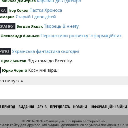
Караван до Сідігейро
Микола Дмитрієв
Пастка Хроноса
ИКА
Ігор Сокол
Старий і двоє дітей
Чемерис
Творець Віннету
 ЖАНРУ
Богдан Яхвак
Перспективи розвитку інформаційних
Олександр Ананьєв
й
Українська фантастика сьогодні
РВ’Ю
Від атома до Всесвіту
Іцхак Бентов
Космічні вірші
Юрко Чорній
ро випуск »
ІТ ПРИГОД
ВИДАННЯ
АРХІВ
ПЕРЕДПЛАТА
НОВИНИ
ІНФОРМАЦІЙНІ ВІЙНИ
© 2016-2026 «Універсум». Всі права застережено.
іалів сайту для друкованих видань дозволяється за умови посилання на 