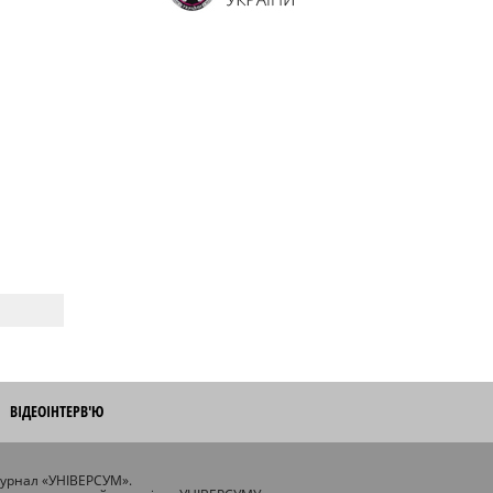
ВІДЕОІНТЕРВ'Ю
журнал «УНІВЕРСУМ».