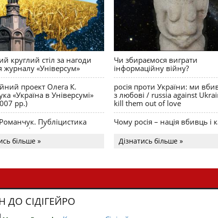
й круглий стіл за нагоди
Чи збираємося виграти
я журналу «Універсум»
інформаційну війну?
ійний проект Олега К.
росія проти України: ми вби
ка «Україна в Універсумі»
з любові / russia against Ukra
007 рр.)
kill them out of love
 Романчук. Публіцистика
Чому росія – нація вбивць і к
Акценти і табу
ись більше »
Дізнатись більше »
Н ДО СІДІГЕЙРО