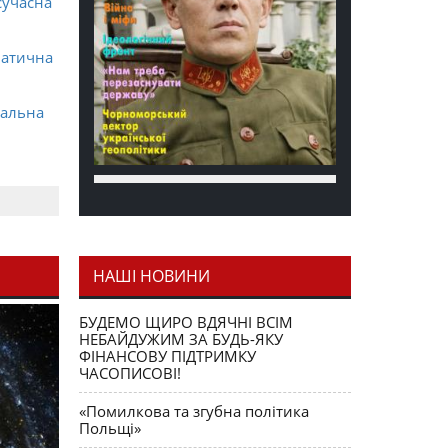
сучасна
матична
ральна
НАШІ НОВИНИ
я як
БУДЕМО ЩИРО ВДЯЧНІ ВСІМ
НЕБАЙДУЖИМ ЗА БУДЬ-ЯКУ
ФІНАНСОВУ ПІДТРИМКУ
ЧАСОПИСОВІ!
«Помилкова та згубна політика
Польщі»