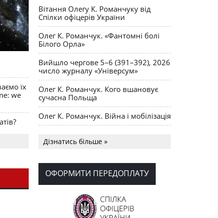
Вітання Олегу К. Романчуку від
Спілки офіцерів України
Олег К. Романчук. «Фантомні болі
Білого Орла»
Вийшло чергове 5–6 (391–392), 2026
число журналу «Універсум»
ваємо їх
Олег К. Романчук. Кого вшановує
ine: we
сучасна Польща
Олег К. Романчук. Війна і мобілізація
атів?
Українська громада США
Дізнатись більше »
долучилися до найбільшої
гуманітарної колони з «швидкими»
для України
ОФОРМИТИ ПЕРЕДОПЛАТУ
День Вишиванки в Норт Порті
OPUS MAGNUM Олега К. Романчука