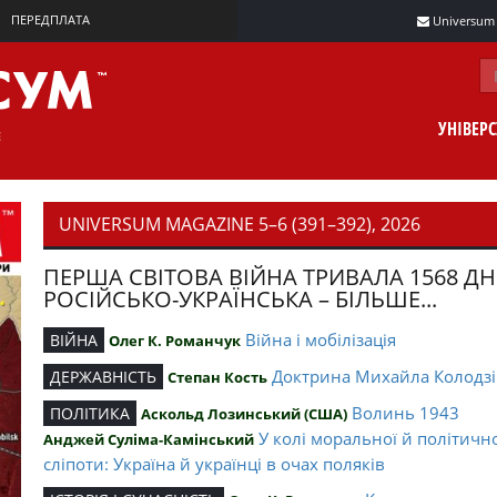
ПЕРЕДПЛАТА
Universum m
УНІВЕР
UNIVERSUM MAGAZINE 5–6 (391–392), 2026
ПЕРША СВІТОВА ВІЙНА ТРИВАЛА 1568 ДН
РОСІЙСЬКО-УКРАЇНСЬКА – БІЛЬШЕ...
Війна і мобілізація
ВІЙНА
Олег К. Романчук
Доктрина Михайла Колодзі
ДЕРЖАВНІСТЬ
Степан Кость
Волинь 1943
ПОЛІТИКА
Аскольд Лозинський (США)
У колі моральної й політичн
Анджей Суліма-Камінський
сліпоти: Україна й українці в очах поляків