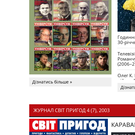
Годинни
30-річч
Телевіз
Романчу
(2006–2
Олег К.
війни. 
Дізнатись більше »
Дізнат
ЖУРНАЛ СВІТ ПРИГОД 4 (7), 2003
КАРАВА