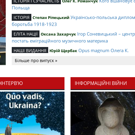
Кого вшановує 
ІСТОРІЯ І СУЧАСНІСТЬ
Олег К. Романчук
Польща
Українсько-польська дипло
ІСТОРІЯ
Степан Ріпецький
боротьба 1918-1923
Ігор Соневицький – цент
ЕЛІТА НАЦІЇ
Оксана Захарчук
постать еміграційного музичного материка
Opus magnum Олега К.
НАШІ ВИДАННЯ
Юрій Щербак
Романчука
Більше про випуск »
Аналітичний центр Олега К.
РЕЦЕНЗІЇ
Петро Іванишин
Романчука
ОІНТЕРВ’Ю
ІНФОРМАЦІЙНІ ВІЙНИ
Журавель і синиц
СЛОВО РЕДАКЦІЙНЕ
Олег К. Романчук
уособлення української політстратегії й тактики